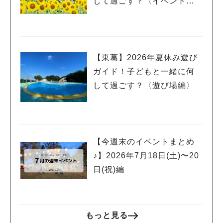
して過ごす？〈イベント
編〉
【東葛】2026年夏休み遊び
ガイド！子どもと一緒に何
して過ごす？〈遊び場編〉
【今週末のイベントまとめ
♪】2026年7月18日(土)〜20
日(祝)編
人気のキーワード
もっと見る