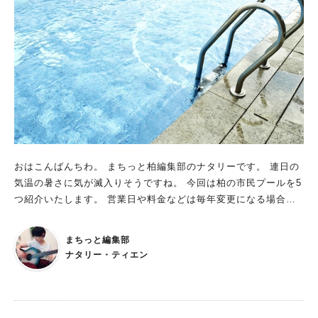
～12:30 ・2回目 13:30～17:00 利用料金 ・大人 450円 ・高
校生以下 220円 ・0歳児は無料（1歳から利用料金が必要で
す） アクセス 柏駅西口から市立柏高校行きバスに乗車し、「市
立高校」バス停下車、徒歩約11分 無料駐車場（約190台）もあ
ります ★詳しい営業日や利用ルールは、【船戸市民プールHP】
をご確認ください 船戸市民プールってどんなところ？ 柏市船
戸山高野にある市民プールで、流水プール・大型スライダー・幼
児プールがそろった、子どもから大人まで楽しめる人気スポット
です 料金も市民プールならではのお手頃価格！ 広々としたプー
ルで思いきり遊べるので、夏休みのおでかけにもぴったりです
おはこんばんちわ。 まちっと柏編集部のナタリーです。 連日の
子育てファミリーにうれしいポイント 0歳児は無料で利用できま
気温の暑さに気が滅入りそうですね。 今回は柏の市民プールを5
す（1歳から利用料金が必要です） オムツが外れていないお子さ
つ紹介いたします。 営業日や料金などは毎年変更になる場合が
んも、水着の下にプール用オムツを着用すれば利用できるのでプ
ありますので、お出かけ前に各施設の公式ページで最新情報をご
ールデビューにもぴったり 『大型スライダーは身長120cm以上
確認ください。
まちっと編集部
から利用可能』小学生に大人気ですが、小さなお子さんは利用で
ナタリー・ティエン
きないのでご注意ください 流水プールは逆走禁止など、安全に
楽しむためのルールがあります。大型スライダーも2人滑り・逆
向き・寝そべって滑ることは禁止となっています いざ！プール
へ♪ 「今日も暑いね…プール行く？？」 そんな会話から、この