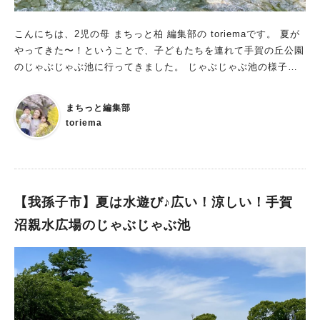
こんにちは、2児の母 まちっと柏 編集部の toriemaです。 夏が
やってきた〜！ということで、子どもたちを連れて手賀の丘公園
のじゃぶじゃぶ池に行ってきました。 じゃぶじゃぶ池の様子や
期間、遊び方など分かりやすくお伝えしていきます〜！ 手賀の
丘公園が入り口！じゃぶじゃぶ池の行き方は？ まず、入り口は
まちっと編集部
手賀の丘公園やRECAMP しょうなんと一緒。 正面から入ってい
toriema
きます。 じゃぶじゃぶ池はGoogleマップで「水遊びの場」とピ
ンがついています。 アスレチック遊具側ではなく、RECAMP
しょうなん側の道を通り、トイレ側の道を歩いていくと最短で到
着することができますよ。 じゃぶじゃぶ池の利用期間 じゃぶじ
ゃぶ池の利用期間は、 例年、7月中旬から8月末まで。 利用時間
【我孫子市】夏は水遊び♪広い！涼しい！手賀
は、9:00〜16:00 です。 ※手賀の丘公園は月曜日定休。 ▼詳し
沼親水広場のじゃぶじゃぶ池
くはこちらをご覧ください じゃぶじゃぶ池開催（手賀の丘公
園・北柏ふるさと公園） オムツはOK？手賀の丘公園じゃぶじ
ゃぶ池のルール 初めて行った手賀の丘公園のじゃぶじゃぶ池。
オムツを履いた子は入っていいのか不安になったので、ルールを
確認してみました。 ▼ルール 1.雨天時や前日の豪雨などにより
開催が中止になることがあります。 2.体調不良(下痢、風邪また