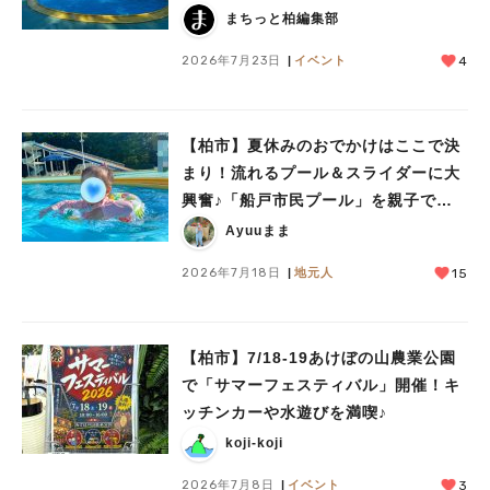
まちっと柏編集部
2026年7月23日
イベント
4
【柏市】夏休みのおでかけはここで決
まり！流れるプール＆スライダーに大
興奮♪「船戸市民プール」を親子で満
喫してきました！
Ayuuまま
2026年7月18日
地元人
15
【柏市】7/18-19あけぼの山農業公園
で「サマーフェスティバル」開催！キ
ッチンカーや水遊びを満喫♪
koji-koji
2026年7月8日
イベント
3