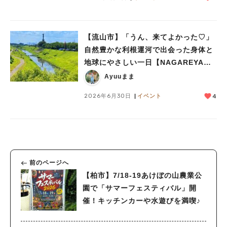
【流山市】「うん、来てよかった♡」
自然豊かな利根運河で出会った身体と
地球にやさしい一日【NAGAREYAMA
Earthing Market®︎】レポート
Ayuuまま
2026年6月30日
イベント
4
前のページへ
【柏市】7/18-19あけぼの山農業公
園で「サマーフェスティバル」開
催！キッチンカーや水遊びを満喫♪