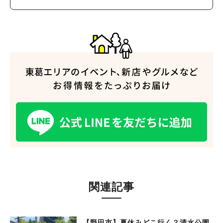
#ラーメン
#ショッピング
#カフェ
#スイーツ
#パン
#カレー
#柏駅
#イベント
#公園
#教えたい／教えて投稿記事
#教えたい/こんなの見つけた
関連記事
【野田市】夏休みどこ行く？清水公園