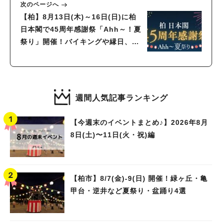
次のページへ
【柏】8月13日(木)～16日(日)に柏
日本閣で45周年感謝祭「Ahh～！夏
祭り」開催！バイキングや縁日、マ
グロの解体ショーも♪
週間人気記事ランキング
【今週末のイベントまとめ♪】2026年8月
8日(土)〜11日(火・祝)編
【柏市】8/7(金)‐9(日) 開催！緑ヶ丘・亀
甲台・逆井など夏祭り・盆踊り4選