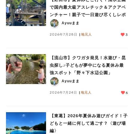
で国内最大級アスレチック＆アクアベ
ンチャー！親子で一日遊び尽くしレポ
Ayuuまま
2026年7月28日
地元人
3
【流山市】クワガタ発見！水遊び・昆
虫探し♪子どもが夢中になる夏休み最
強スポット「野々下水辺公園」
Ayuuまま
2026年7月24日
地元人
6
【東葛】2026年夏休み遊びガイド！子
どもと一緒に何して過ごす？〈遊び場
編〉