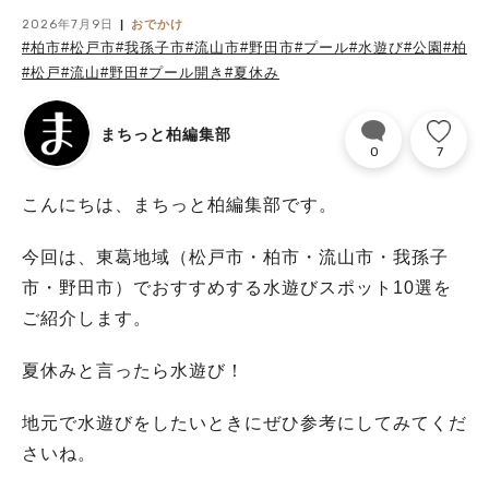
2026年7月9日
おでかけ
#柏市
#松戸市
#我孫子市
#流山市
#野田市
#プール
#水遊び
#公園
#柏
#松戸
#流山
#野田
#プール開き
#夏休み
まちっと柏編集部
0
7
こんにちは、まちっと柏編集部です。
今回は、東葛地域（松戸市・柏市・流山市・我孫子
市・野田市）でおすすめする水遊びスポット10選を
ご紹介します。
夏休みと言ったら水遊び！
地元で水遊びをしたいときにぜひ参考にしてみてくだ
さいね。