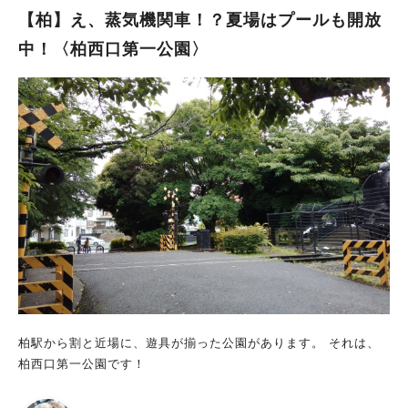
日は16:00頃に家族で船戸市民プールへ♪ 入場すると、子どもた
【柏】え、蒸気機関車！？夏場はプールも開放
ちのテンションは一気に最高潮！ まず向かったのは、大人気の
中！〈柏西口第一公園〉
流水プール 浮き輪でぷかぷか流れに乗るだけでも気持ちよく、
親子でゆったり楽しめました♪ そして、やっぱり一番人気は…
大型スライダー！！ 「もう一回！」を何度も繰り返し、夢中に
なって滑っている子どもたち♩ 2歳の娘は幼児プールへ！ 浅く
て安心なので、水遊びデビューにもぴったりでした♡ 実際に行
ってみて感じたのは、 「年齢差のある兄妹でも一緒に楽しめ
る！」 ということ 流水プールでは家族みんなで遊べて、幼児プ
ールでは小さな子も安心(^^) 小学生は大型スライダーで思いきり
遊べるので、それぞれが満足できるのが魅力でした♪ この夏、
家族みんなで思い出づくりへ♪ 暑い夏こそ、水遊びが最高！ 思
いきり遊べる流水プールに、大迫力のスライダー、小さなお子さ
んも楽しめる幼児プールまでそろった船戸市民プールは、夏休み
のおでかけにぴったりのスポットでした また、監視員さんがプ
ール全体をしっかり巡回し、安全確認を行っていたのも安心でき
柏駅から割と近場に、遊具が揃った公園があります。 それは、
たポイント みんなが気持ちよく利用できるよう、ルールを守り
柏西口第一公園です！
ながら、安全に楽しいプールタイムを過ごしてくださいね♪ 今年
の夏は、ぜひ家族みんなで船戸市民プールへおでかけしてみては
いかがでしょうか？