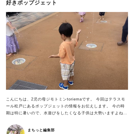
中間地点にあります。 滑り台は石でできているため、勢いよく
好きポップジェット
亭」、「プラネタリウム」、「展望室」、近隣には「鳥の博物
滑るとお尻が痛いそうです！ 生地が裂ける可能性もあるそうな
館」もありますよ。 ▼りっかさんの「水の館」の記事も参考に
ので、ゆっくりと滑ることをおすすめします。 手賀の丘公園は
してみてください 【我孫子】手賀沼親水公園、水の館 じゃぶ
森林に囲まれ、じゃぶじゃぶ池以外にもアスレチック遊具、吊り
じゃぶ池に入る注意点 じゃぶじゃぶ池に入る注意点が書いてあ
橋、キャンプ場など子どもも大人もワクワクしますよ。 気にな
りました。 池の中は滑りやすいので走らないように気をつけま
った方はぜひ行かれてみてくださいね〜！ 【おまけ】カブトム
しょう。 また、オムツ着用はNG、泳いだり顔を付けるのもNG
シ見つけた！ じゃぶじゃぶ池を後にして、駐車場に向かう道中
となります。 岩場や石があるので、裸足よりも脱げづらいサン
にカブトムシを発見しました！ 公園の入り口付近です。 よく見
ダルを履いて遊ぶことをおすすめします。 じゃぶじゃぶ池の利
ると樹液を出した木が多く生えています。 カブトムシも樹液に
用期間について じゃぶじゃぶ池が利用できる期間は、 7月中
つられて集まってきているのかも！？ 結構大きなサイズで親は
旬〜8月末は毎日で、9月〜は土日祝のみとなります。 夏休み期
ビビっていましたが、息子は果敢に触りに行って最後は捕まえて
間は、毎日利用ができるのは嬉しいですね！ ▼詳しくはこちら
遊んでいました。 探せばもっとたくさんいたように思えます。
我孫子市｜手賀沼親水広場の利用案内 じゃぶじゃぶ池に入って
カブトムシが好きな子にもおすすめの場所ですよ〜！
みた！子どもたちの反応は？ じゃぶじゃぶ池に入ってみると…
手賀沼の風を感じながら涼むことができるので、とても気持ちが
こんにちは、2児の母ジモトミンtoriemaです。 今回はテラスモ
良かったです！ だいたい足首がつかるくらいの水位。 4歳息子
ール松戸にあるポップジェットの情報をお伝えします。 今の時
は少し怖かったのか入り口付近で遊んでいましたが、 2歳娘は縦
期は特に暑いので、水遊びをしたくなる子供は大勢いますよね。
横無尽に歩き回り楽しんでいました。 手賀沼も一望できて景色
気軽に水遊びさせたいなら、買い物ついでに寄れるテラスモール
も最高。 奥には岩場もあり、水が湧き出ていました。 水の温度
松戸がおすすめですよ。
も低くく日陰も多いので、暑くなるにつれて岩場の方が人気にな
まちっと編集部