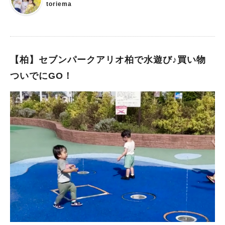
る予感！？です。 【おまけ】2つの「これはなんだろう？」 手
toriema
賀沼親水広場のじゃぶじゃぶ池に行って「これはなんだろう？」
と思うものが2つありました。 ①水の館入り口にある遊具たち
くるくる回して水を汲み上げるものや ペダルを踏んで水鉄砲も
ありました！（標的があるので夢中になれます！） 力がいるの
【柏】セブンパークアリオ柏で水遊び♪買い物
で2歳、4歳の子どもには少々難しい遊具でした。 ②白いオブジ
ェ 子どもたちが『歯があるよ！』と指をさしていた白いオブジ
ついでにGO！
ェ。 近くに行くと彫刻家「安田侃(かん)」さんの作品であること
が分かりました。 じゃぶじゃぶ池は小さい子から楽しめる！
初めての手賀沼親水広場のじゃぶじゃぶ池。 子どもたちも楽し
く過ごすことができました。 浅瀬で日陰もあるので小さいお子
さんから楽しめると思います！ シャワー室（5分で100円）も完
備しているので、体を清潔にしてから帰宅することができます。
次回はレストランでランチやプラネタリウムへも行ってみたい
な〜と思っています。 気になる方はぜひ遊びに行ってみてくだ
さいね〜！