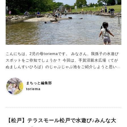
は目、耳、鼻の病気など)の幼児はご利用できません。 3.水分補
給以外の飲食はご遠慮ください。 4.じゃぶじゃぶ池内へのペッ
トの入場はご遠慮ください。 5.ガラス製品など破損の危険性が
あるものは持ち込まないでください。 6.水で濡れて滑りやすく
なっている場所がありますので、足元に気を付けてください。サ
ンダル等を着用しての利用はご遠慮いただいております。 7.雷
が鳴ったときは、安全確保のため池から出ていただく場合があり
ます。 8.他人に迷惑となる行為はしないでください。 9.混雑時
こんにちは、2児の母toriemaです。 みなさん、我孫子の水遊び
は、場内の維持管理、安全確保のために保護者及び同伴者の人数
スポットをご存知でしょうか？ 今回は、手賀沼親水広場（てが
を制限する場合があります。 10.監視員の指示に従ってくださ
ぬましんすいひろば）のじゃぶじゃぶ池をご紹介しようと思いま
い。 柏市HPより オムツについて オムツについての記載は市の
す。 初めて行った感想は、想像していたよりも 広い！涼しい！
HPに書かれていませんでしたが、 オムツが取れていない子は水
場所でした。 今年の夏も暑いようなので、じゃぶじゃぶ池には
遊び用のオムツを着用し、遊ばれるのが好ましいと思います。
まちっと編集部
お世話になりそうです。 手賀沼親水広場のじゃぶじゃぶ池はど
履き物は禁止 じゃぶじゃぶ池内の履き物はNGという看板を見ま
toriema
こにある？ 手賀沼親水広場のじゃぶじゃぶ池は、手賀沼ふれあ
した。 そのため履き物は必ず脱いでから入るようにしましょ
いライン沿いにあり「手賀沼公園」の近くにあります。 水の館
う。 じゃぶじゃぶ池の様子をレポートします じゃぶじゃぶ池
と同じ敷地内にあり、駐車場は広くて停めやすいです。（駐車料
は、2箇所あります。 水位が違うので、小さい子は浅い方、大き
金はかかりません） 電車で行く場合は、我孫子駅から阪東バス
い子は深い方で遊ぶことができます。 2つのじゃぶじゃぶ池を繋
に乗り「市役所」で下車したら5分程で到着します。 水の館の中
【松戸】テラスモール松戸で水遊び♪みんな大
ぐ小道にも水が流れて気持ちいいですよ。 滑り台は、ちょうど
には、野菜直売所「あびこん」、レストラン「旬菜厨房 米舞