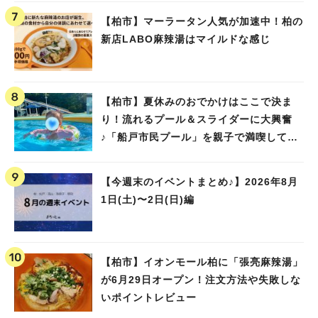
【柏市】マーラータン人気が加速中！柏の
新店LABO麻辣湯はマイルドな感じ
【柏市】夏休みのおでかけはここで決ま
り！流れるプール＆スライダーに大興奮
♪「船戸市民プール」を親子で満喫してき
ました！
【今週末のイベントまとめ♪】2026年8月
1日(土)〜2日(日)編
【柏市】イオンモール柏に「張亮麻辣湯」
が6月29日オープン！注文方法や失敗しな
いポイントレビュー