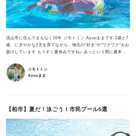
流山市に住んでまもなく10年 ジモトミン Ayuuままです 2歳と7
歳、にぎやかな2児を育てながら、地元の“好き”や“ワクワク”をお
届けしています もうすぐ夏休みですね♪ あっという間に夏本
番！ 毎日暑い日が続くと、「今日はどこへ遊びに行こう？」と
悩むママ・パパも多いのではないでしょうか 夏といえば…やっ
ジモトミン
ぱりプール！！ 今回は、柏市にある「船戸市民プール」へ家族
Ayuuまま
で遊びに行ってきました♪ 2歳の娘にとっては、はじめての市民
プール！ 大きなプールが見えてくると、「プール！プール！」
と大興奮♡ 一方、小学2年生の息子はというと… 「チュロス食
べたいな〜！」（※プール入り口に売店がありましたが今年は休
業されるそうです。プール横にある売店は営業していました。）
【柏市】夏だ！泳ごう！市民プール5選
と、夏休みの定番スポットだけあって楽しみ方もすっかり熟知
（笑） 親子でたっぷり遊んできたので、その魅力をご紹介しま
す！ 施設情報 住所 千葉県柏市船戸山高野170-1 営業期間 7月
上旬～9月上旬 営業時間（3時間30分・入替制） ・1回目 9:00