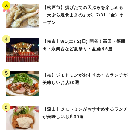
【松戸市】揚げたての天ぷらを楽しめる
「天ぷら定食まきの」が、7/31（金）オ
ープン
【柏市】8/1(土)‐2(日) 開催！高田・篠籠
田・永楽台など夏祭り・盆踊り5選
【柏】ジモトミンがおすすめするランチが
美味しいお店30選
【流山】ジモトミンがおすすめするランチ
が美味しいお店30選