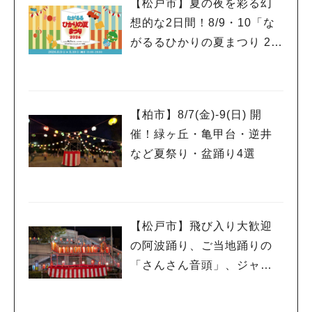
【松戸市】夏の夜を彩る幻
想的な2日間！8/9・10「な
がるるひかりの夏まつり 20
26」が開催！子どもが喜ぶ
ワークショップや限定ヒー
ローショーも
【柏市】8/7(金)‐9(日) 開
催！緑ヶ丘・亀甲台・逆井
など夏祭り・盆踊り4選
【松戸市】飛び入り大歓迎
の阿波踊り、ご当地踊りの
「さんさん音頭」、ジャ
ズ、キッチンカーも！「小
金宿まつり」8/28-30開催！