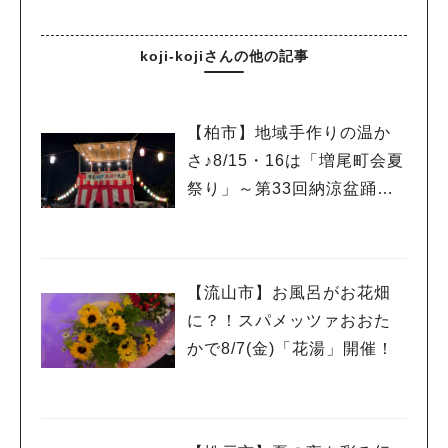
koji-kojiさんの他の記事
人気のキーワード
【柏市】地域手作りの温か
#ラーメン
#ショッピング
#カフェ
#スイーツ
#パン
#カレー
#柏駅
さ♪8/15・16は「増尾町会夏
#イベント
#公園
#教えたい／教えて投稿記事
#教えたい/こんなの見つけた
祭り」～第33回納涼盆踊り
大会～開催！増尾音頭も！
【流山市】お風呂がお花畑
に？！スパメッツァおおた
かで8/7(金)「花湯」開催！