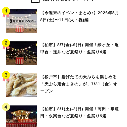
【今週末のイベントまとめ♪】2026年8月
8日(土)〜11日(火・祝)編
【柏市】8/7(金)‐9(日) 開催！緑ヶ丘・亀
甲台・逆井など夏祭り・盆踊り4選
【松戸市】揚げたての天ぷらを楽しめる
「天ぷら定食まきの」が、7/31（金）オ
ープン
【柏市】8/1(土)‐2(日) 開催！高田・篠籠
田・永楽台など夏祭り・盆踊り5選