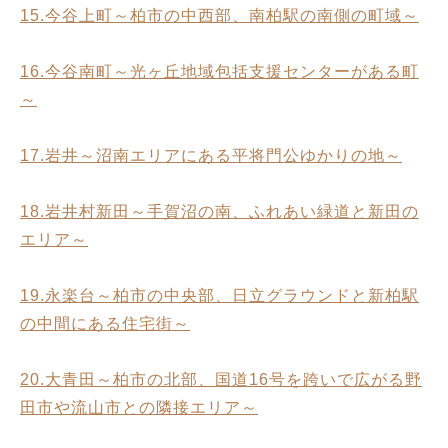
15.今谷上町～柏市の中西部、南柏駅の南側の町域～
16.今谷南町～光ヶ丘地域包括支援センターがある町
～
17.岩井～沼南エリアにある平将門公ゆかりの地～
18.岩井村新田～手賀沼の南、ふれあい緑道と新田の
エリア～
19.永楽台～柏市の中央部、日立グラウンドと新柏駅
の中間にある住宅街～
20.大青田～柏市の北部、国道16号を跨いで広がる野
田市や流山市との隣接エリア～