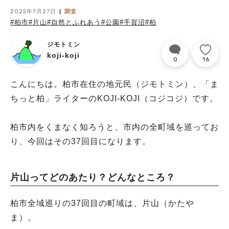
2025年7月27日
調査
#柏市
#片山
#自然とふれあう
#公園
#手賀沼
#柏
ジモトミン
koji-koji
0
16
こんにちは。柏市在住の地元民（ジモトミン）、「ま
ちっと柏」ライターのKOJI-KOJI（コジコジ）です。
柏市内をくまなく知ろうと、市内の全町域を巡ってお
り、今回はその37回目になります。
片山ってどのあたり？どんなところ？
柏市全域巡りの37回目の町域は、片山（かたや
ま）。