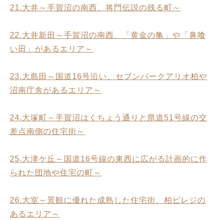
21.大井～手賀沼の南西、将門伝説の残る町～
22.大井新田～手賀沼の南西、「黄金の亀」や「鼻喰
い田」があるエリア～
23.大島田～国道16号沿い、セブンパークアリオ柏や
沼南庁舎があるエリア～
24.大塚町～手賀沼はくちょう通りと県道51号線の交
差点南側の住宅街～
25.大津ケ丘～国道16号線の東西に広がる計画的に作
られた団地や住宅の町～
26.大室～景観に優れた成熟した住宅街、柏ビレジの
あるエリア～