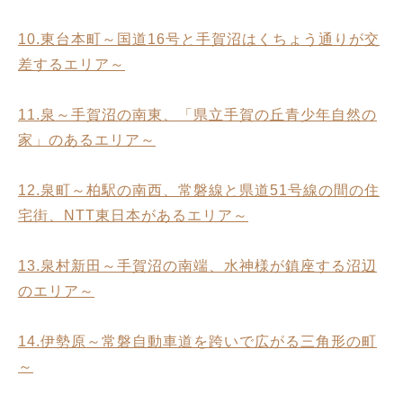
10.東台本町～国道16号と手賀沼はくちょう通りが交
差するエリア～
11.泉～手賀沼の南東、「県立手賀の丘青少年自然の
家」のあるエリア～
12.泉町～柏駅の南西、常磐線と県道51号線の間の住
宅街、NTT東日本があるエリア～
13.泉村新田～手賀沼の南端、水神様が鎮座する沼辺
のエリア～
14.伊勢原～常磐自動車道を跨いで広がる三角形の町
～