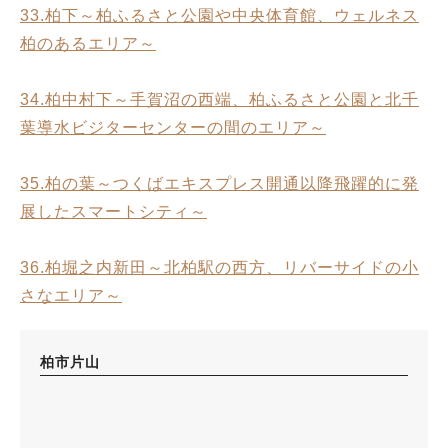
33.柏下～柏ふるさと公園や中央体育館、ウェルネス
柏のあるエリア～
34.柏中村下～手賀沼の西端、柏ふるさと公園と北千
葉導水ビジターセンターの間のエリア～
35.柏の葉～つくばエキスプレス開通以降飛躍的に発
展したスマートシティ～
36.柏堀之内新田～北柏駅の西方、リバーサイドの小
さなエリア～
柏市片山