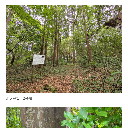
北ノ作1・2号墳