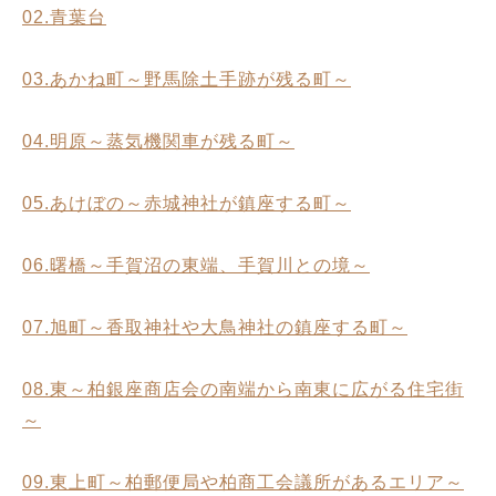
02.青葉台
03.あかね町～野馬除土手跡が残る町～
04.明原～蒸気機関車が残る町～
05.あけぼの～赤城神社が鎮座する町～
06.曙橋～手賀沼の東端、手賀川との境～
07.旭町～香取神社や大鳥神社の鎮座する町～
08.東～柏銀座商店会の南端から南東に広がる住宅街
～
09.東上町～柏郵便局や柏商工会議所があるエリア～