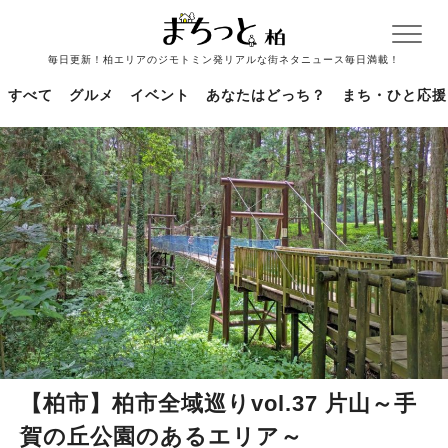
毎日更新！柏エリアのジモトミン発リアルな街ネタニュース毎日満載！
すべて
グルメ
イベント
あなたはどっち？
まち・ひと応援
【柏市】柏市全域巡りvol.37 片山～手
賀の丘公園のあるエリア～