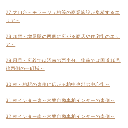
27.大山台～モラージュ柏等の商業施設が集積するエ
リア～
28.加賀～増尾駅の西側に広がる商店や住宅街のエリ
ア～
29.風早～広義では沼南の西半分、狭義では国道16号
線西側の一町域～
30.柏～柏駅の東側に広がる柏中央部の中心街～
31.柏インター東～常磐自動車柏インターの東側～
32.柏インター南～常磐自動車柏インターの南側～