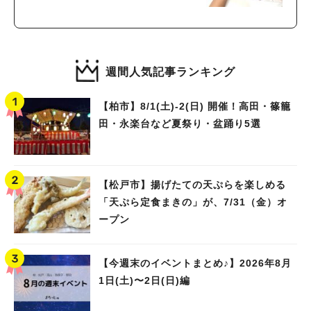
週間人気記事ランキング
【柏市】8/1(土)‐2(日) 開催！高田・篠籠
田・永楽台など夏祭り・盆踊り5選
【松戸市】揚げたての天ぷらを楽しめる
「天ぷら定食まきの」が、7/31（金）オ
ープン
【今週末のイベントまとめ♪】2026年8月
1日(土)〜2日(日)編