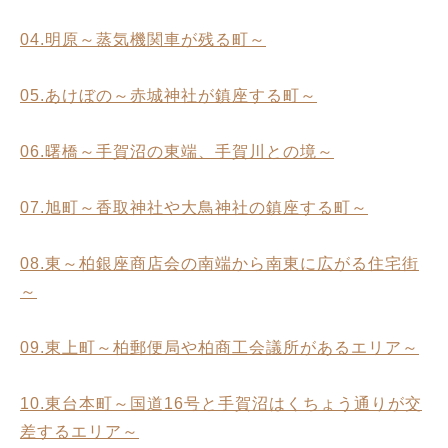
04.明原～蒸気機関車が残る町～
05.あけぼの～赤城神社が鎮座する町～
06.曙橋～手賀沼の東端、手賀川との境～
07.旭町～香取神社や大鳥神社の鎮座する町～
08.東～柏銀座商店会の南端から南東に広がる住宅街
～
09.東上町～柏郵便局や柏商工会議所があるエリア～
10.東台本町～国道16号と手賀沼はくちょう通りが交
差するエリア～