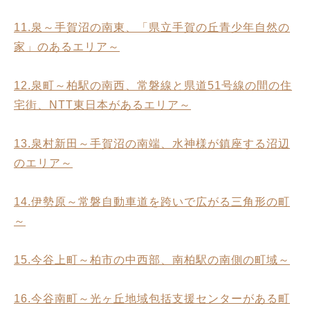
11.泉～手賀沼の南東、「県立手賀の丘青少年自然の
家」のあるエリア～
12.泉町～柏駅の南西、常磐線と県道51号線の間の住
宅街、NTT東日本があるエリア～
13.泉村新田～手賀沼の南端、水神様が鎮座する沼辺
のエリア～
14.伊勢原～常磐自動車道を跨いで広がる三角形の町
～
15.今谷上町～柏市の中西部、南柏駅の南側の町域～
16.今谷南町～光ヶ丘地域包括支援センターがある町