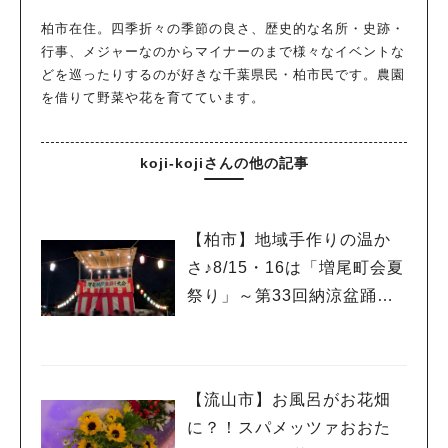
柏市在住。四季折々の季節の良さ、歴史的な名所・史跡・
行事、メジャーなのからマイナーのまで様々なイベントな
どを巡ったりするのが好きな千葉県民・柏市民です。農園
を借りて野菜や花を育てています。
koji-kojiさんの他の記事
【柏市】地域手作りの温か
さ♪8/15・16は「増尾町会夏
祭り」～第33回納涼盆踊り
大会～開催！増尾音頭も！
【流山市】お風呂がお花畑
に？！スパメッツァおおた