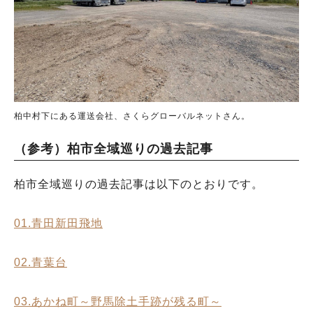
柏中村下にある運送会社、さくらグローバルネットさん。
（参考）柏市全域巡りの過去記事
柏市全域巡りの過去記事は以下のとおりです。
01.青田新田飛地
02.青葉台
03.あかね町～野馬除土手跡が残る町～