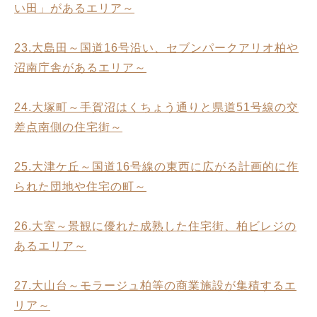
い田」があるエリア～
23.大島田～国道16号沿い、セブンパークアリオ柏や
沼南庁舎があるエリア～
24.大塚町～手賀沼はくちょう通りと県道51号線の交
差点南側の住宅街～
25.大津ケ丘～国道16号線の東西に広がる計画的に作
られた団地や住宅の町～
26.大室～景観に優れた成熟した住宅街、柏ビレジの
あるエリア～
27.大山台～モラージュ柏等の商業施設が集積するエ
リア～