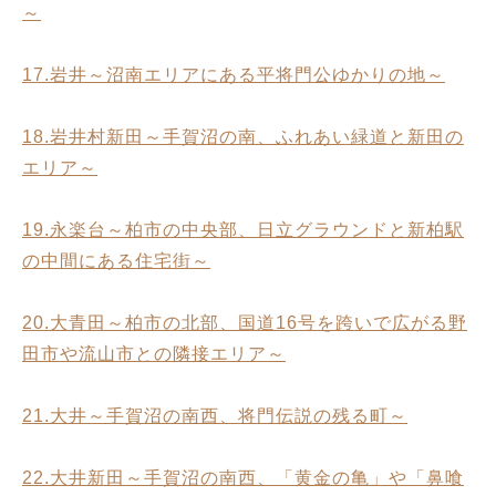
～
17.岩井～沼南エリアにある平将門公ゆかりの地～
18.岩井村新田～手賀沼の南、ふれあい緑道と新田の
エリア～
19.永楽台～柏市の中央部、日立グラウンドと新柏駅
の中間にある住宅街～
20.大青田～柏市の北部、国道16号を跨いで広がる野
田市や流山市との隣接エリア～
21.大井～手賀沼の南西、将門伝説の残る町～
22.大井新田～手賀沼の南西、「黄金の亀」や「鼻喰