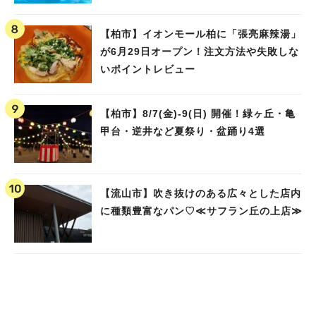
ました！
【柏市】イオンモール柏に「張亮麻辣湯」
が6月29日オープン！注文方法や失敗しな
いポイントレビュー
【柏市】8/7(金)‐9(日) 開催！緑ヶ丘・亀
甲台・逆井など夏祭り・盆踊り4選
【流山市】吹き抜けのある広々とした店内
に種類豊富なパン♡≪サフラン丘の上店≫