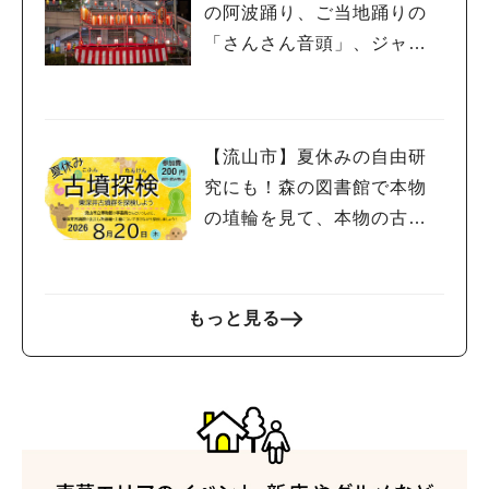
の阿波踊り、ご当地踊りの
「さんさん音頭」、ジャ
ズ、キッチンカーも！「小
金宿まつり」8/28-30開催！
【流山市】夏休みの自由研
究にも！森の図書館で本物
の埴輪を見て、本物の古墳
を探検しよう♪
もっと見る