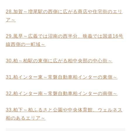
28.加賀～増尾駅の西側に広がる商店や住宅街のエリ
ア～
29.風早～広義では沼南の西半分、狭義では国道16号
線西側の一町域～
30.柏～柏駅の東側に広がる柏中央部の中心街～
31.柏インター東～常磐自動車柏インターの東側～
32.柏インター南～常磐自動車柏インターの南側～
33.柏下～柏ふるさと公園や中央体育館、ウェルネス
柏のあるエリア～