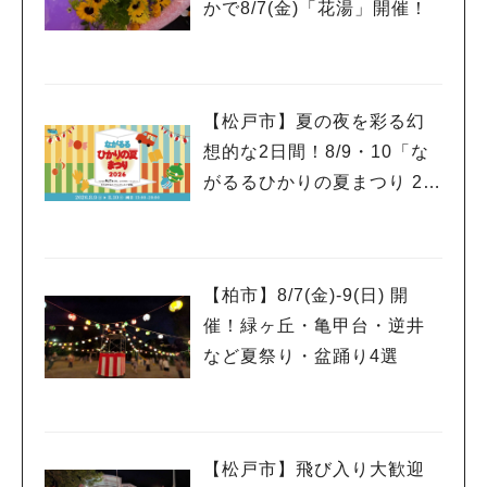
かで8/7(金)「花湯」開催！
【松戸市】夏の夜を彩る幻
人気のキーワード
想的な2日間！8/9・10「な
がるるひかりの夏まつり 20
#ラーメン
#ショッピング
#カフェ
#スイーツ
#パン
#カレー
#柏駅
#イベント
#公園
#教えたい／教えて投稿記事
26」が開催！子どもが喜ぶ
#教えたい/こんなの見つけた
ワークショップや限定ヒー
ローショーも
【柏市】8/7(金)‐9(日) 開
催！緑ヶ丘・亀甲台・逆井
など夏祭り・盆踊り4選
【松戸市】飛び入り大歓迎