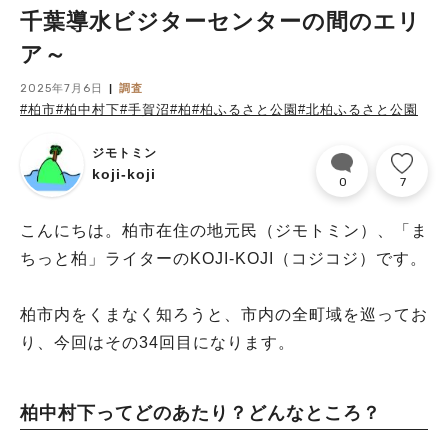
千葉導水ビジターセンターの間のエリ
ア～
2025年7月6日
調査
#柏市
#柏中村下
#手賀沼
#柏
#柏ふるさと公園
#北柏ふるさと公園
ジモトミン
koji-koji
0
7
こんにちは。柏市在住の地元民（ジモトミン）、「ま
ちっと柏」ライターのKOJI-KOJI（コジコジ）です。
柏市内をくまなく知ろうと、市内の全町域を巡ってお
り、今回はその34回目になります。
柏中村下ってどのあたり？どんなところ？