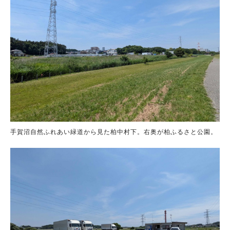
手賀沼自然ふれあい緑道から見た柏中村下。右奥が柏ふるさと公園。