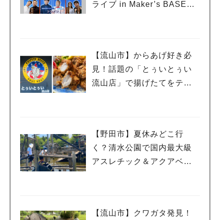
ライブ in Maker’s BASE」
流山出身コンビ「コンパ
ス」も登場！8/23（日）
【流山市】からあげ好き必
見！話題の「とぅいとぅい
流山店」で揚げたてをテイ
クアウトしてみた♡
【野田市】夏休みどこ行
人気のキーワード
く？清水公園で国内最大級
#ラーメン
#ショッピング
#カフェ
#スイーツ
#パン
#カレー
#柏駅
#イベント
#公園
#教えたい／教えて投稿記事
アスレチック＆アクアベン
#教えたい/こんなの見つけた
チャー！親子で一日遊び尽
くしレポ
【流山市】クワガタ発見！