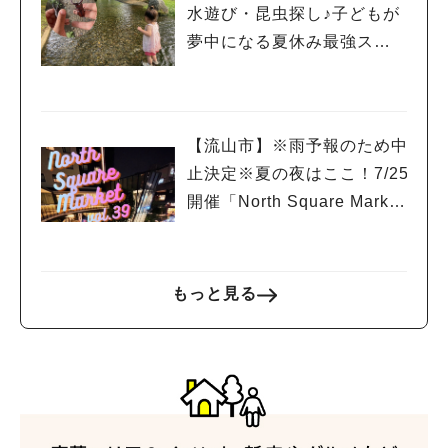
水遊び・昆虫探し♪子どもが
夢中になる夏休み最強スポ
ット「野々下水辺公園」
【流山市】※雨予報のため中
止決定※夏の夜はここ！7/25
開催「North Square Marke
t」絶品グルメと音楽ライブ
を楽しもう♪
もっと見る