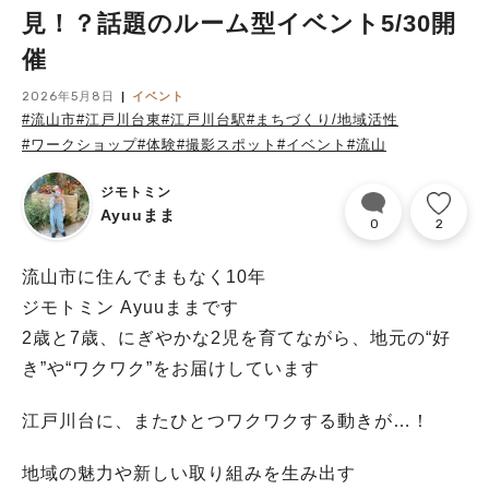
見！？話題のルーム型イベント5/30開
催
2026年5月8日
イベント
#流山市
#江戸川台東
#江戸川台駅
#まちづくり/地域活性
#ワークショップ
#体験
#撮影スポット
#イベント
#流山
ジモトミン
Ayuuまま
0
2
流山市に住んでまもなく10年
ジモトミン Ayuuままです
2歳と7歳、にぎやかな2児を育てながら、地元の“好
き”や“ワクワク”をお届けしています
江戸川台に、またひとつワクワクする動きが…！
地域の魅力や新しい取り組みを生み出す