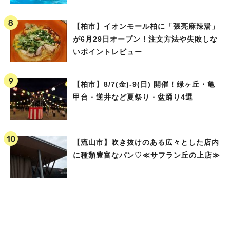
ました！
【柏市】イオンモール柏に「張亮麻辣湯」
が6月29日オープン！注文方法や失敗しな
いポイントレビュー
【柏市】8/7(金)‐9(日) 開催！緑ヶ丘・亀
甲台・逆井など夏祭り・盆踊り4選
【流山市】吹き抜けのある広々とした店内
に種類豊富なパン♡≪サフラン丘の上店≫