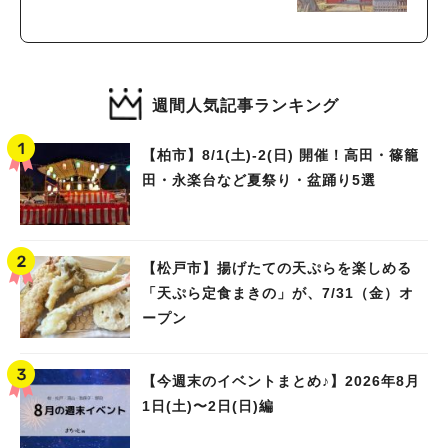
週間人気記事ランキング
【柏市】8/1(土)‐2(日) 開催！高田・篠籠
田・永楽台など夏祭り・盆踊り5選
【松戸市】揚げたての天ぷらを楽しめる
「天ぷら定食まきの」が、7/31（金）オ
ープン
【今週末のイベントまとめ♪】2026年8月
1日(土)〜2日(日)編