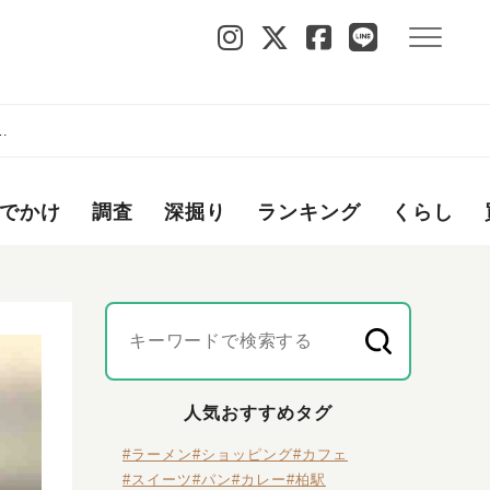
い
でかけ
調査
深掘り
ランキング
くらし
人気おすすめタグ
#ラーメン
#ショッピング
#カフェ
#スイーツ
#パン
#カレー
#柏駅