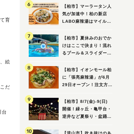
【柏市】マーラータン人
気が加速中！柏の新店
て育
LABO麻辣湯はマイルド
な感じ
【柏市】夏休みのおでか
けはここで決まり！流れ
るプール＆スライダーに
大興奮♪「船戸市民プー
、絵
ル」を親子で満喫してき
【柏市】イオンモール柏
ました！
に「張亮麻辣湯」が6月
29日オープン！注文方法
こだ
や失敗しないポイントレ
ビュー
【柏市】8/7(金)‐9(日)
開催！緑ヶ丘・亀甲台・
川台
逆井など夏祭り・盆踊り
4選
【流山市】吹き抜けのあ