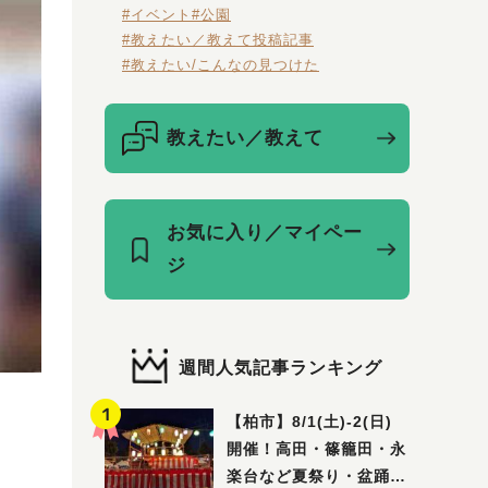
#イベント
#公園
#教えたい／教えて投稿記事
#教えたい/こんなの見つけた
教えたい／教えて
お気に入り／マイペー
ジ
週間人気記事ランキング
」
【柏市】8/1(土)‐2(日)
開催！高田・篠籠田・永
楽台など夏祭り・盆踊り