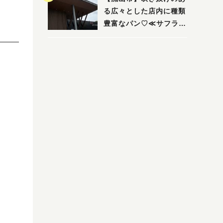
る広々とした店内に種類
豊富なパン♡≪サフラン
丘の上店≫