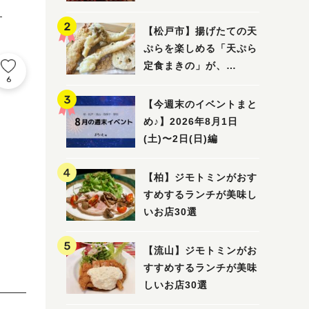
5選
ト
【松戸市】揚げたての天
ぷらを楽しめる「天ぷら
定食まきの」が、
6
7/31（金）オープン
【今週末のイベントまと
め♪】2026年8月1日
(土)〜2日(日)編
【柏】ジモトミンがおす
すめするランチが美味し
いお店30選
【流山】ジモトミンがお
すすめするランチが美味
しいお店30選