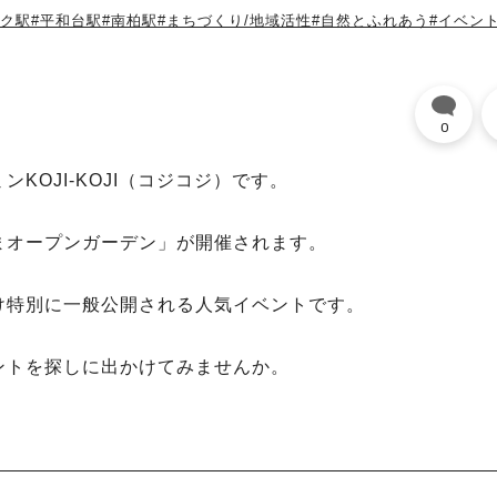
ーク駅
#平和台駅
#南柏駅
#まちづくり/地域活性
#自然とふれあう
#イベン
0
OJI-KOJI（コジコジ）です。
まオープンガーデン」が開催されます。
け特別に一般公開される人気イベントです。
ントを探しに出かけてみませんか。