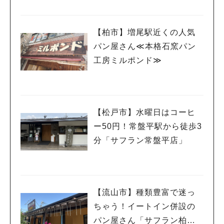
【柏市】増尾駅近くの人気
パン屋さん≪本格石窯パン
工房ミルポンド≫
【松戸市】水曜日はコーヒ
ー50円！常盤平駅から徒歩3
分「サフラン常盤平店」
人気のキーワード
#ラーメン
#ショッピング
#カフェ
#スイーツ
#パン
#カレー
#柏駅
#イベント
#公園
#教えたい／教えて投稿記事
【流山市】種類豊富で迷っ
#教えたい/こんなの見つけた
ちゃう！イートイン併設の
パン屋さん「サフラン柏の