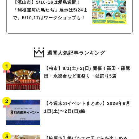
【流山市】5/10-16は愛鳥週間！
「利根運河の鳥たち」展示は5/24ま
で。5/10,17はワークショップも！
週間人気記事ランキング
【柏市】8/1(土)‐2(日) 開催！高田・篠籠
田・永楽台など夏祭り・盆踊り5選
【今週末のイベントまとめ♪】2026年8月
1日(土)〜2日(日)編
【松戸市】揚げたての天ぷらを楽しめる