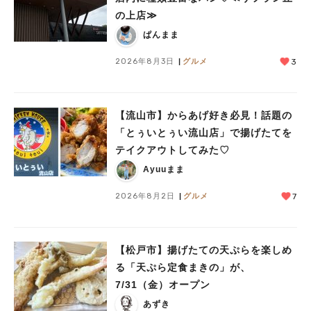
の上店≫
ぱんまま
2026年8月3日
グルメ
3
【流山市】からあげ好き必見！話題の
「とぅいとぅい流山店」で揚げたてを
テイクアウトしてみた♡
Ayuuまま
2026年8月2日
グルメ
7
【松戸市】揚げたての天ぷらを楽しめ
る「天ぷら定食まきの」が、
7/31（金）オープン
あずき