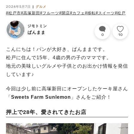
2026年5月7日
グルメ
#松戸市
#高塚新田
#フルーツ
#開店
#カフェ
#移転
#スイーツ
#松戸
ジモトミン
ぱんまま
0
10
こんにちは！パンが大好き、ぱんままです。
松戸に住んで15年、4歳の男の子のママです。
地元の美味しいグルメや子供とのお出かけ情報を発信
しています♪
今回は少し前に高塚新田にオープンしたケーキ屋さん
「
Sweets Farm Sunlemon
」さんをご紹介！
押上で28年、愛されてきたお店