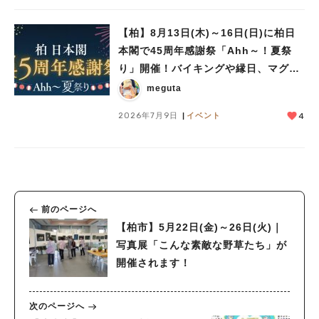
【柏】8月13日(木)～16日(日)に柏日
本閣で45周年感謝祭「Ahh～！夏祭
り」開催！バイキングや縁日、マグロ
の解体ショーも♪
meguta
2026年7月9日
イベント
4
前のページへ
【柏市】5月22日(金)～26日(火)｜
写真展「こんな素敵な野草たち」が
開催されます！
次のページへ