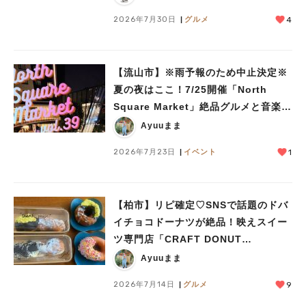
2026年7月30日
グルメ
4
【流山市】※雨予報のため中止決定※
夏の夜はここ！7/25開催「North
Square Market」絶品グルメと音楽ラ
イブを楽しもう♪
Ayuuまま
2026年7月23日
イベント
1
【柏市】リピ確定♡SNSで話題のドバ
イチョコドーナツが絶品！映えスイー
ツ専門店「CRAFT DONUT
WORKS」がオープン
Ayuuまま
2026年7月14日
グルメ
9