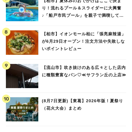
【柏市】夏休みのおでかけはここで決ま
り！流れるプール＆スライダーに大興奮
♪「船戸市民プール」を親子で満喫してき
ました！
【柏市】イオンモール柏に「張亮麻辣湯」
が6月29日オープン！注文方法や失敗しな
いポイントレビュー
【流山市】吹き抜けのある広々とした店内
に種類豊富なパン♡≪サフラン丘の上店≫
(8月7日更新)【東葛】2026年版！夏祭り
（花火大会）まとめ