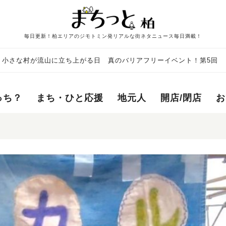
毎日更新！柏エリアのジモトミン発リアルな街ネタニュース毎日満載！
】小さな村が流山に立ち上がる日 真のバリアフリーイベント！第5回
っち？
まち・ひと応援
地元人
開店/閉店
お