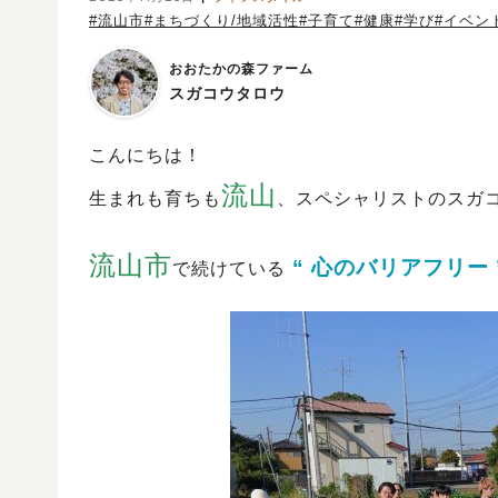
#流山市
#まちづくり/地域活性
#子育て
#健康
#学び
#イベン
おおたかの森ファーム
スガコウタロウ
こんにちは！
流山
生まれも育ちも
、スペシャリストのスガ
流山市
“ 心のバリアフリー 
で続けている