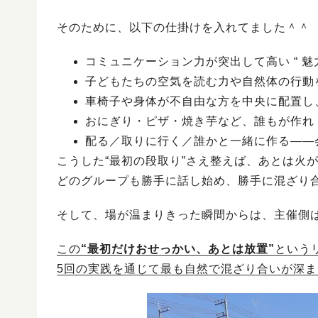
そのために、以下の仕掛けを入れてました＾＾
コミュニケーション力が突出して高い “ 魅
子どもたちの空気を読む力や自然体の行動を
車椅子や身体が不自由な方を中央に配置し
おにぎり・ピザ・焼き芋など、誰もが作れ
配る／取りに行く／誰かと一緒に作る——
こうした“最初の段取り”さえ整えば、あとは火
どのグループも勝手に話し始め、勝手に混ざり
そして、場が温まりきった瞬間からは、主催側
この
“最初だけおせっかい、あとは放置”
という
5回の実践を通じて最も自然で混ざり合いが深