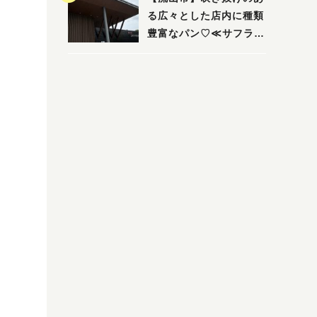
る広々とした店内に種類
豊富なパン♡≪サフラン
丘の上店≫