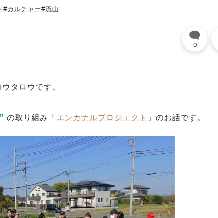
ト
#カルチャー
#流山
0
コウタロウです。
”
の取り組み「
エンカナルプロジェクト
」のお話です。