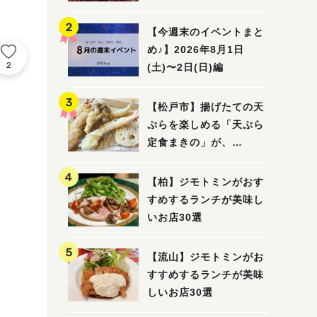
5選
【今週末のイベントまと
め♪】2026年8月1日
2
(土)〜2日(日)編
【松戸市】揚げたての天
ぷらを楽しめる「天ぷら
定食まきの」が、
7/31（金）オープン
【柏】ジモトミンがおす
すめするランチが美味し
いお店30選
【流山】ジモトミンがお
すすめするランチが美味
しいお店30選