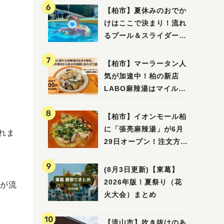
【柏市】夏休みのおでか
けはここで決まり！流れ
るプール＆スライダーに
大興奮♪「船戸市民プー
ル」を親子で満喫してき
【柏市】マーラータン人
ました！
気が加速中！柏の新店
LABO麻辣湯はマイルド
な感じ
【柏市】イオンモール柏
に「張亮麻辣湯」が6月
れま
29日オープン！注文方法
や失敗しないポイントレ
ビュー
(8月3日更新)【東葛】
2026年版！夏祭り（花
が流
火大会）まとめ
【流山市】吹き抜けのあ