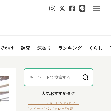
でかけ
調査
深掘り
ランキング
くらし
人気おすすめタグ
#ラーメン
#ショッピング
#カフェ
#スイーツ
#パン
#カレー
#柏駅