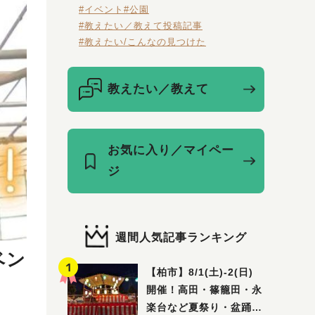
#イベント
#公園
#教えたい／教えて投稿記事
#教えたい/こんなの見つけた
教えたい／教えて
お気に入り／マイペー
ジ
週間人気記事ランキング
ベン
【柏市】8/1(土)‐2(日)
開催！高田・篠籠田・永
楽台など夏祭り・盆踊り