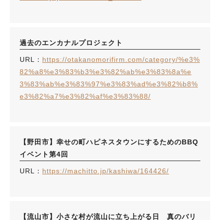
過去のエンカナルプロジェクト
URL：
https://otakanomorifirm.com/category/%e3%
82%a8%e3%83%b3%e3%82%ab%e3%83%8a%e
3%83%ab%e3%83%97%e3%83%ad%e3%82%b8%
e3%82%a7%e3%82%af%e3%83%88/
【野田市】幸せの町ハピネスタウンにするためのBBQ
イベント第4回
URL：
https://machitto.jp/kashiwa/164426/
【流山市】小さな村が流山に立ち上がる日 真のバリ