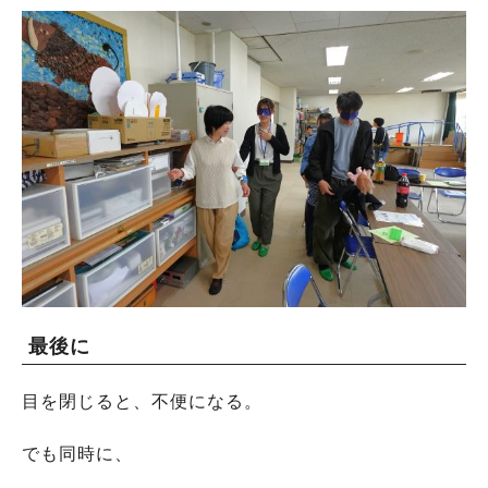
人気のキーワード
#ラーメン
#ショッピング
#カフェ
#スイーツ
#パン
#カレー
#柏駅
#イベント
#公園
#教えたい／教えて投稿記事
#教えたい/こんなの見つけた
最後に
目を閉じると、不便になる。
でも同時に、