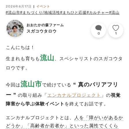
2026年6月17日
イベント
#流山市
#まちづくり/地域活性
#まちひと応援
#カルチャー
#流山
おおたかの森ファーム
スガコウタロウ
0
1
こんにちは！
流山
生まれも育ちも
、スペシャリストのスガコウタ
ロウです。
流山市
“ 真のバリアフリ
今回は
で続けている
ー ”
の取り組み「
エンカナルプロジェクト
」の
視覚
障害から学ぶ体験イベント
を終えてお話です。
エンカナルプロジェクトとは、
人を「障がいがあるか
どうか」「高齢者か若者か」といった属性でくくら