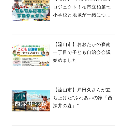
ロジェクト！柏市立柏第七
小学校と地域が一緒につく
る未来
【流山市】おおたかの森南
一丁目で子ども自治会会議
始めました
【流山市】戸田久さんが立
ち上げた“ふれあいの家『西
深井の森』”