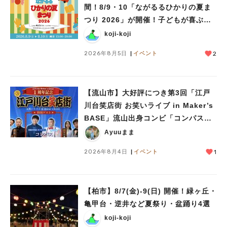
間！8/9・10「ながるるひかりの夏ま
つり 2026」が開催！子どもが喜ぶワ
ークショップや限定ヒーローショーも
koji-koji
2026年8月5日
イベント
2
【流山市】大好評につき第3回「江戸
川台笑店街 お笑いライブ in Maker’s
BASE」流山出身コンビ「コンパス」
も登場！8/23（日）
Ayuuまま
人気のキーワード
2026年8月4日
イベント
1
#ラーメン
#ショッピング
#カフェ
#スイーツ
#パン
#カレー
#柏駅
#イベント
#公園
#教えたい／教えて投稿記事
#教えたい/こんなの見つけた
【柏市】8/7(金)‐9(日) 開催！緑ヶ丘・
亀甲台・逆井など夏祭り・盆踊り4選
koji-koji