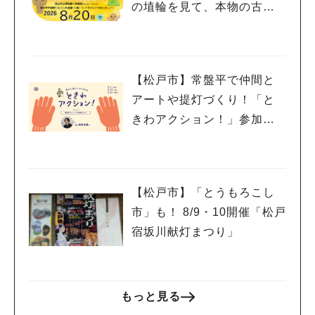
の埴輪を見て、本物の古墳
を探検しよう♪
【松戸市】常盤平で仲間と
アートや提灯づくり！「と
きわアクション！」参加者
募集中！8/2(日),22(土),23
(日)開催！
【松戸市】「とうもろこし
市」も！ 8/9・10開催「松戸
宿坂川献灯まつり」
もっと見る