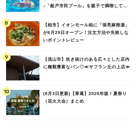
♪「船戸市民プール」を親子で満喫してき
ました！
【柏市】イオンモール柏に「張亮麻辣湯」
が6月29日オープン！注文方法や失敗しな
いポイントレビュー
【流山市】吹き抜けのある広々とした店内
に種類豊富なパン♡≪サフラン丘の上店≫
(8月3日更新)【東葛】2026年版！夏祭り
（花火大会）まとめ