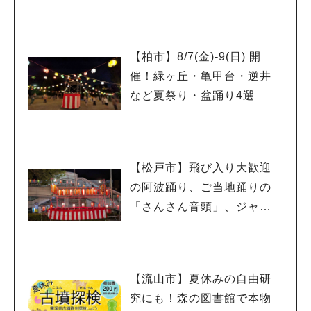
26」が開催！子どもが喜ぶ
ワークショップや限定ヒー
ローショーも
【柏市】8/7(金)‐9(日) 開
催！緑ヶ丘・亀甲台・逆井
など夏祭り・盆踊り4選
【松戸市】飛び入り大歓迎
の阿波踊り、ご当地踊りの
「さんさん音頭」、ジャ
ズ、キッチンカーも！「小
金宿まつり」8/28-30開催！
【流山市】夏休みの自由研
究にも！森の図書館で本物