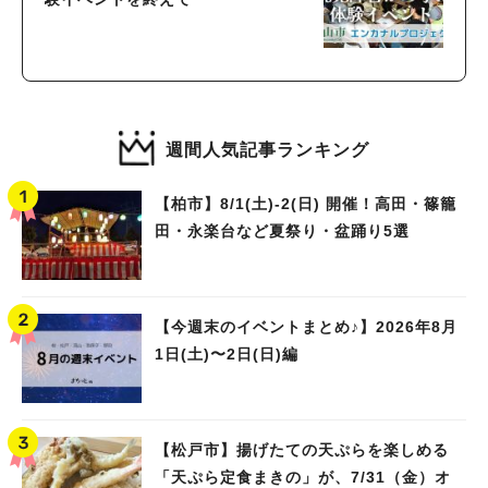
週間人気記事ランキング
【柏市】8/1(土)‐2(日) 開催！高田・篠籠
田・永楽台など夏祭り・盆踊り5選
【今週末のイベントまとめ♪】2026年8月
1日(土)〜2日(日)編
【松戸市】揚げたての天ぷらを楽しめる
「天ぷら定食まきの」が、7/31（金）オ