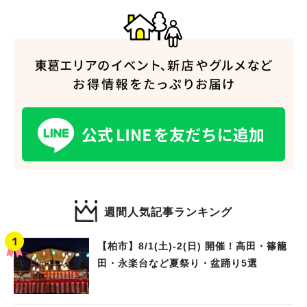
人気のキーワード
#ラーメン
#ショッピング
#カフェ
#スイーツ
#パン
#カレー
#柏駅
#イベント
#公園
#教えたい／教えて投稿記事
#教えたい/こんなの見つけた
週間人気記事ランキング
【柏市】8/1(土)‐2(日) 開催！高田・篠籠
田・永楽台など夏祭り・盆踊り5選