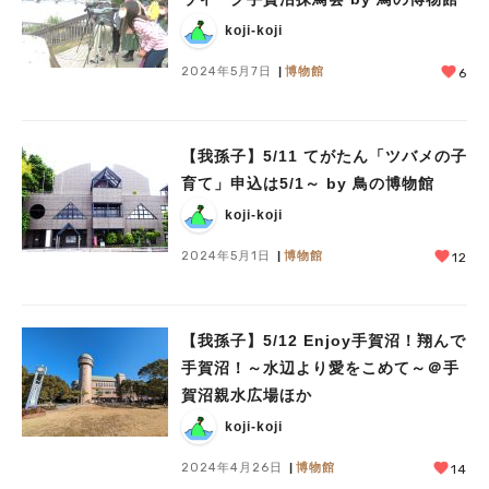
koji-koji
2024年5月7日
博物館
6
【我孫子】5/11 てがたん「ツバメの子
育て」申込は5/1～ by 鳥の博物館
koji-koji
2024年5月1日
博物館
12
【我孫子】5/12 Enjoy手賀沼！翔んで
手賀沼！～水辺より愛をこめて～＠手
賀沼親水広場ほか
koji-koji
2024年4月26日
博物館
14