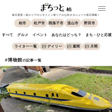
毎日更新！柏エリアのジモトミン発リアルな街ネタニュース毎日満載！
柏市
松戸市
我孫子市
流山市
野田市
すべて
グルメ
イベント
あなたはどっち？
まち・ひと応援
ライター一覧
デイリー
週間
月間
#博物館
の記事一覧