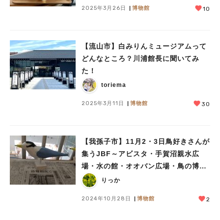
2025年3月26日
博物館
10
【流山市】白みりんミュージアムって
どんなところ？川浦館長に聞いてみ
た！
toriema
2025年3月11日
博物館
30
【我孫子市】11月2・3日鳥好きさんが
集うJBF～アビスタ・手賀沼親水広
場・水の館・オオバン広場・鳥の博物
館・山階鳥類研究所～
りっか
2024年10月28日
博物館
2