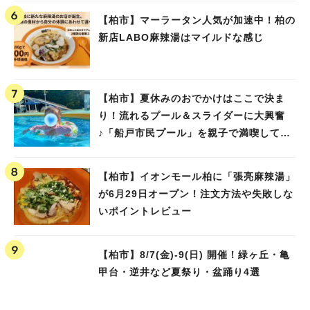
【柏市】マーラータン人気が加速中！柏の
新店LABO麻辣湯はマイルドな感じ
【柏市】夏休みのおでかけはここで決ま
り！流れるプール＆スライダーに大興奮
♪「船戸市民プール」を親子で満喫してき
ました！
【柏市】イオンモール柏に「張亮麻辣湯」
が6月29日オープン！注文方法や失敗しな
いポイントレビュー
【柏市】8/7(金)‐9(日) 開催！緑ヶ丘・亀
甲台・逆井など夏祭り・盆踊り4選