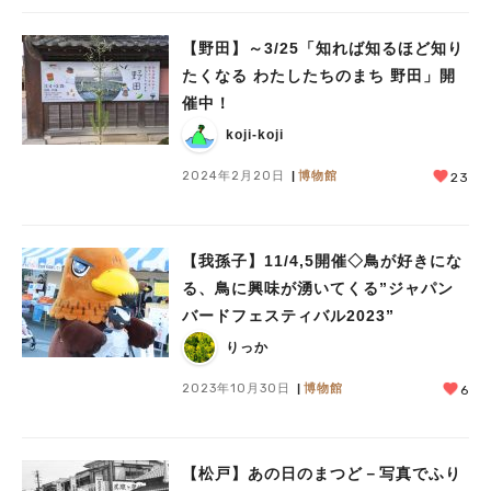
【野田】～3/25「知れば知るほど知り
たくなる わたしたちのまち 野田」開
催中！
koji-koji
2024年2月20日
博物館
23
【我孫子】11/4,5開催◇鳥が好きにな
る、鳥に興味が湧いてくる”ジャパン
バードフェスティバル2023”
りっか
2023年10月30日
博物館
6
【松戸】あの日のまつど－写真でふり