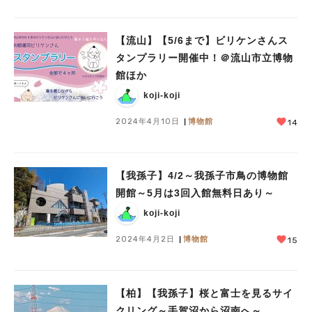
【流山】【5/6まで】ビリケンさんス
タンプラリー開催中！＠流山市立博物
館ほか
koji-koji
2024年4月10日
博物館
14
【我孫子】4/2～我孫子市鳥の博物館
開館～5月は3回入館無料日あり～
koji-koji
2024年4月2日
博物館
15
【柏】【我孫子】桜と富士を見るサイ
クリング～手賀沼から沼南へ～