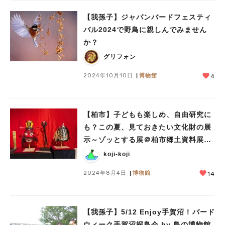
【我孫子】ジャパンバードフェスティ
バル2024で野鳥に親しんでみません
か？
グリフォン
2024年10月10日
博物館
4
【柏市】子どもも楽しめ、自由研究に
も？この夏、見ておきたい文化財の展
示～ゾッとする展＠柏市郷土資料展示
室
koji-koji
2024年8月4日
博物館
14
【我孫子】5/12 Enjoy手賀沼 ! バード
ウィーク手賀沼探鳥会 by 鳥の博物館