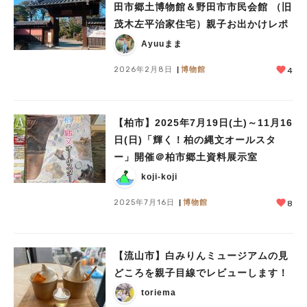
田市郷土博物館＆野田市市民会館 （旧
茂木左平治家住宅）親子お出かけレポ
Ayuuまま
2026年2月8日
博物館
4
【柏市】2025年7月19日(土)～11月16
日(日)「輝く！柏の縄文オールスタ
ー」開催＠柏市郷土資料展示室
koji-koji
2025年7月16日
博物館
8
【流山市】白みりんミュージアムの見
どころを親子目線でレビューします！
toriema