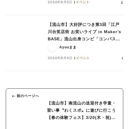
2026年8月5日
イベント
2
【流山市】大好評につき第3回「江戸
川台笑店街 お笑いライブ in Maker’s
BASE」流山出身コンビ「コンパス」
も登場！8/23（日）
Ayuuまま
2026年8月4日
イベント
1
前のページへ
【流山市】南流山の送迎付き学童・
習い事〝わくスポ〟に遊びに行こう
【春の体験フェス】3/20(木・祝)開
催！！〜あの！『手形工房こいけま