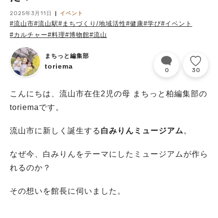
2025年3月11日
イベント
#流山市
#流山駅
#まちづくり/地域活性
#健康
#学び
#イベント
#カルチャー
#料理
#博物館
#流山
まちっと編集部
toriema
0
30
こんにちは、流山市在住2児の母 まちっと柏編集部の
toriemaです。
流山市に新しく誕生する
白みりんミュージアム
。
なぜ今、白みりんをテーマにしたミュージアムが作ら
れるのか？
その想いを館長に伺いました。