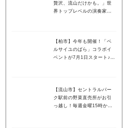
贅沢、流山だけかも。」世
界トップレベルの演奏家を
もっと身近に感じるプレミ
アムサロン開催
【柏市】今年も開催！「ベ
ルサイユのばら」コラボイ
ベントが7月1日スタート♪柏
の街を巡って限定グルメや
スイーツを楽しもう
【流山市】セントラルパー
ク駅前の野菜直売所がお引
っ越し！毎週金曜15時から
販売中