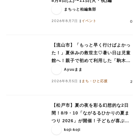
8月8日(土)〜11日(火・祝)編
まちっと柏編集部
2026年8月7日
イベント
0
【流山市】「もっと早く行けばよかっ
た！」夏休みの救世主♡暑い日は児童
館へ！親子で初めて利用した「駒木台
児童館」レポート
Ayuuまま
2026年8月5日
まち・ひと応援
2
【松戸市】夏の夜を彩る幻想的な2日
間！8/9・10「ながるるひかりの夏ま
つり 2026」が開催！子どもが喜ぶワ
ークショップや限定ヒーローショーも
koji-koji