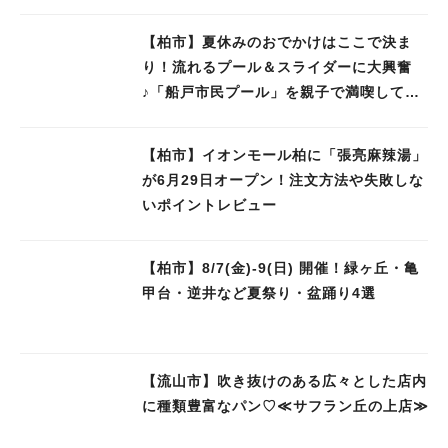
【柏市】夏休みのおでかけはここで決ま
り！流れるプール＆スライダーに大興奮
♪「船戸市民プール」を親子で満喫してき
ました！
【柏市】イオンモール柏に「張亮麻辣湯」
が6月29日オープン！注文方法や失敗しな
いポイントレビュー
【柏市】8/7(金)‐9(日) 開催！緑ヶ丘・亀
甲台・逆井など夏祭り・盆踊り4選
【流山市】吹き抜けのある広々とした店内
に種類豊富なパン♡≪サフラン丘の上店≫