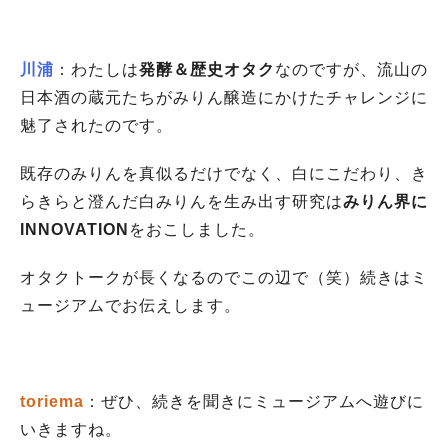
川浦
：
わたしは
発酵＆歴史オタク
なのですが、流山の
日本酒の蔵元たちがみりん醸造にかけたチャレンジに
魅了されたのです。
既存のみりんを真似るだけでなく、白にこだわり、き
らきらと澄んだ白みりんを生み出す研究は
みりん界に
INNOVATION
をおこしました。
オタクトークが長くなるのでこの辺で（笑）続きはミ
ュージアムでお伝えします。
toriema
：ぜひ、続きを聞きにミュージアムへ遊びに
いきますね。