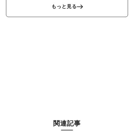
もっと見る
人気のキーワード
#ラーメン
#ショッピング
#カフェ
#スイーツ
#パン
#カレー
#柏駅
#イベント
#公園
#教えたい／教えて投稿記事
#教えたい/こんなの見つけた
関連記事