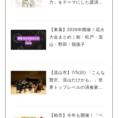
力」をテーマにした講演会
を7/18開催
【東葛】2026年開催！花火
大会まとめ｜柏・松戸・流
山・野田・我孫子
【流山市】7/5(日) 「こんな
贅沢、流山だけかも。」世
界トップレベルの演奏家を
もっと身近に感じるプレミ
アムサロン開催
人気のキーワード
【柏市】今年も開催！「ベ