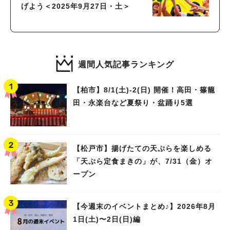
げよう＜2025年9月27日・土＞
週間人気記事ランキング
【柏市】8/1(土)‐2(日) 開催！高田・篠籠
田・永楽台など夏祭り・盆踊り5選
【松戸市】揚げたての天ぷらを楽しめる
「天ぷら定食まきの」が、7/31（金）オ
ープン
【今週末のイベントまとめ♪】2026年8月
1日(土)〜2日(日)編