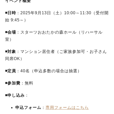
イベント概要
◾️日時
：2025年9月13日（土）10:00～11:30（受付開
始 9:45～）
◾️会場
：スターツおおたかの森ホール（リハーサル
室）
◾️対象
：マンション居住者（ご家族参加可・お子さん
同席OK）
◾️定員
：40名（申込多数の場合は抽選）
◾️参加費
：無料
◾️申し込み
：
申込フォーム
：
専用フォームはこちら