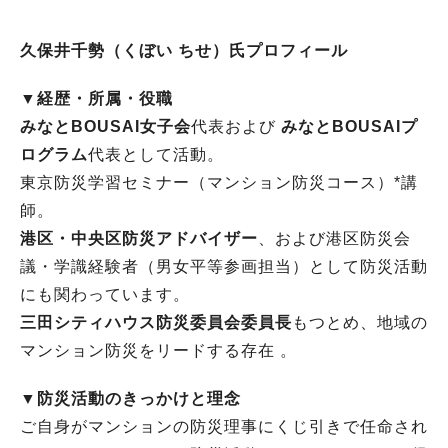
久保井千勢（くぼい ちせ）氏プロフィール
▼経歴・所属・役職
みなとBOUSAI女子会
代表および
みなとBOUSAIプ
ログラム
代表として活動
。
東京防災学習セミナー（マンション防災コース）*講
師
。
港区・中央区防災アドバイザー
、および港区防災会
議・学識経験者（男女平等参画担当）として防災活動
にも関わっています
。
三田シティハウス防災委員会委員長
もつとめ、地域の
マンション防災をリードする存在
。
▼防災活動のきっかけと理念
ご自身がマンションの防災理事にくじ引きで任命され