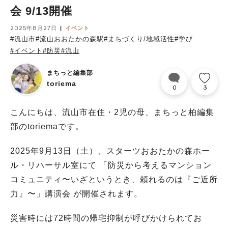
会 9/13開催
2025年8月27日
イベント
#流山市
#流山おおたかの森駅
#まちづくり/地域活性
#学び
#イベント
#防災
#流山
まちっと編集部
toriema
0
3
こんにちは、流山市在住・2児の母、まちっと柏編集
部のtoriemaです。
2025年9月13日（土）、スターツおおたかの森ホー
ル・リハーサル室にて 「防災から考えるマンション
コミュニティ〜いざというとき、頼れるのは『ご近所
力』〜」講演会 が開催されます。
災害時には72時間の帰宅抑制が呼びかけられてお