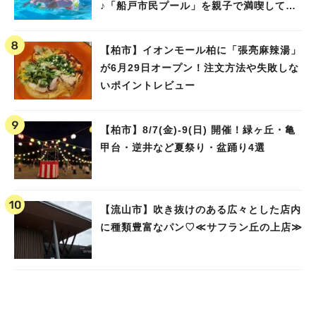
♪「船戸市民プール」を親子で満喫してき
ました！
【柏市】イオンモール柏に「張亮麻辣湯」
が6月29日オープン！注文方法や失敗しな
いポイントレビュー
【柏市】8/7(金)‐9(日) 開催！緑ヶ丘・亀
甲台・逆井など夏祭り・盆踊り4選
【流山市】吹き抜けのある広々とした店内
に種類豊富なパン♡≪サフラン丘の上店≫