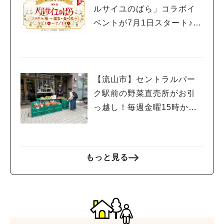
#ラーメン
#ショッピング
#カフェ
#スイーツ
#パン
#カレー
#柏駅
ルサイユのばら」コラボイ
#イベント
#公園
#教えたい／教えて投稿記事
ベントが7月1日スタート♪柏
#教えたい/こんなの見つけた
の街を巡って限定グルメや
スイーツを楽しもう
【流山市】セントラルパー
ク駅前の野菜直売所がお引
っ越し！毎週金曜15時から
販売中
もっと見る