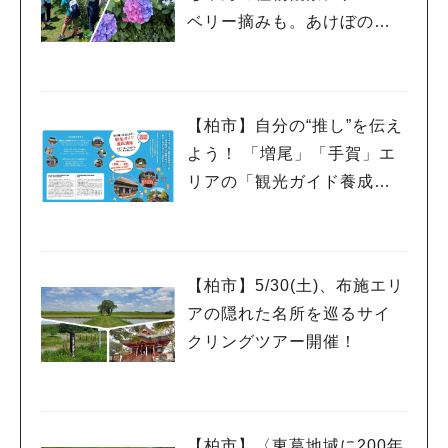
ベリー摘みも。あけぼの山
農業公園と周辺をめぐるツ
アー
【柏市】自分の“推し”を伝え
よう！ 「増尾」「手賀」エ
リアの「観光ガイド養成講
座」受講生募集！
【柏市】5/30(土)、布施エリ
アの隠れた名所を巡るサイ
クリングツアー開催！
【柏市】〈東葛地域に200年