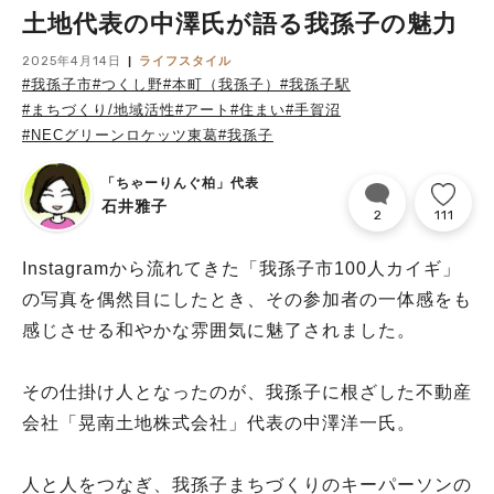
土地代表の中澤氏が語る我孫子の魅力
2025年4月14日
ライフスタイル
#我孫子市
#つくし野
#本町（我孫子）
#我孫子駅
#まちづくり/地域活性
#アート
#住まい
#手賀沼
#NECグリーンロケッツ東葛
#我孫子
「ちゃーりんぐ柏」代表
石井雅子
2
111
Instagramから流れてきた「我孫子市100人カイギ」
の写真を偶然目にしたとき、その参加者の一体感をも
感じさせる和やかな雰囲気に魅了されました。
その仕掛け人となったのが、我孫子に根ざした不動産
会社「晃南土地株式会社」代表の中澤洋一氏。
人と人をつなぎ、我孫子まちづくりのキーパーソンの