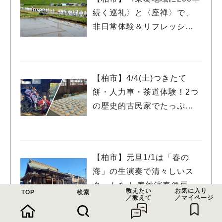
続く巡礼〉と〈座禅〉で、
非日常体験＆リフレッシ
ュ！
【柏市】4/4(土)つきたて
餅・人力車・茶道体験！2つ
の歴史的古民家でたっぷり
和体験を！
【柏市】元旦1/1は「春の
海」の生演奏で清々しいス
タートを！ 奉納演奏@戸張
教えたい
お気に入り
TOP
検索
／教えて
／マイページ
香取神社