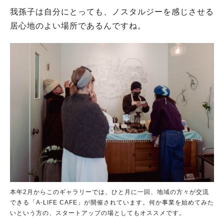
我孫子は自分にとっても、ノスタルジーを感じさせる
居心地のよい場所であるんですね。
人気のキーワード
#ラーメン
#ショッピング
#カフェ
#スイーツ
#パン
#カレー
#柏駅
#イベント
#公園
#教えたい／教えて投稿記事
#教えたい/こんなの見つけた
本年2月からこのギャラリーでは、ひと月に一回、地域の方々が交流
できる「A-LIFE CAFE」が開催されています。何か事業を始めてみた
いという方の、スタートアップの場としてもオススメです。