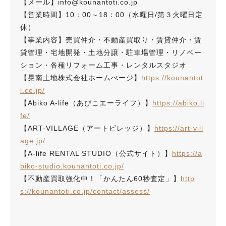
【メール】info@kounantoti.co.jp
【営業時間】10：00～18：00（水曜日/第３火曜日定
休）
【事業内容】売買仲介・不動産買取り・賃貸仲介・賃
貸管理・宅地開発・土地分譲・駐車場管理・リノベー
ション・各種リフォーム工事・レンタルスタジオ
【晃南土地株式会社ホームぺージ】
https://kounantot
i.co.jp/
【Abiko A-life（あびこエーライフ）】
https://abiko.li
fe/
【ART-VILLAGE（アートビレッジ）】
https://art-vill
age.jp/
【A-life RENTAL STUDIO（公式サイト）】
https://a
biko-studio.kounantoti.co.jp/
【不動産買取強化中！「かんたん60秒査定」】
http
s://kounantoti.co.jp/contact/assess/