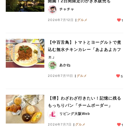
開園！2日間限定のかき氷販売も
チャチャ
2026年7月12日
グルメ
1
【中百舌鳥】トマトとヨーグルトで煮
込む無水チキンカレー「あよあよカフ
ェ」
あかね
2026年7月11日
グルメ
5
【堺】わざわざ行きたい！記憶に残る
もっちりパン「チームボーダー」
リビング大阪Web
2026年7月7日
グルメ
1