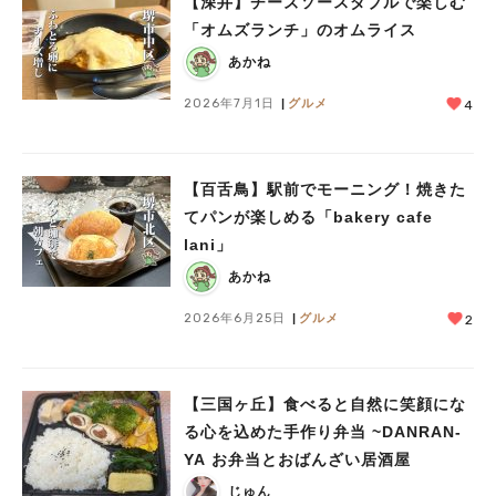
【深井】チーズソースダブルで楽しむ
「オムズランチ」のオムライス
あかね
2026年7月1日
グルメ
4
【百舌鳥】駅前でモーニング！焼きた
てパンが楽しめる「bakery cafe
lani」
あかね
2026年6月25日
グルメ
2
【三国ヶ丘】食べると自然に笑顔にな
る心を込めた手作り弁当 ~DANRAN-
YA お弁当とおばんざい居酒屋
じゅん