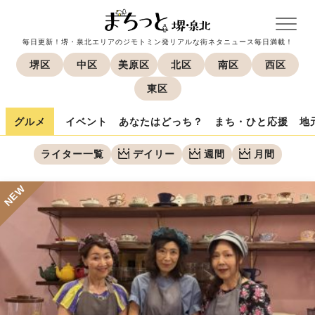
毎日更新！堺・泉北エリアのジモトミン発リアルな街ネタニュース毎日満載！
堺区
中区
美原区
北区
南区
西区
東区
グルメ
イベント
あなたはどっち？
まち・ひと応援
地
ライター一覧
デイリー
週間
月間