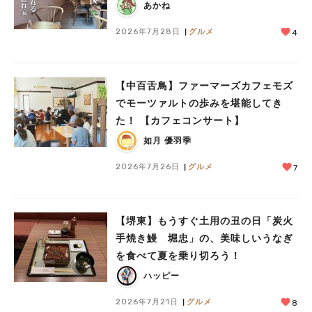
あかね
2026年7月28日
グルメ
4
【中百舌鳥】ファーマーズカフェモズ
でモーツァルトの歩みを堪能してき
た！ 【カフェコンサート】
如月 優羽季
2026年7月26日
グルメ
7
【堺東】もうすぐ土用の丑の日「炭火
手焼き鰻 堀忠」の、美味しいうなぎ
を食べて夏を乗り切ろう！
ハッピー
2026年7月21日
グルメ
8