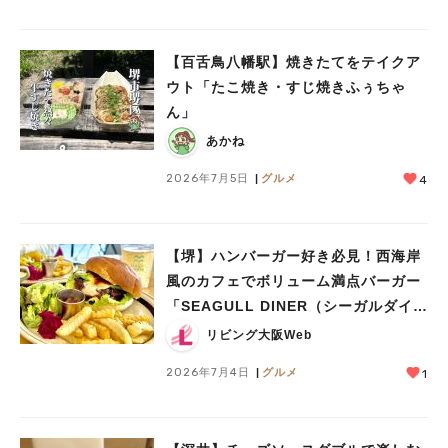
【百舌鳥八幡駅】焼きたてをテイクア
ウト「たこ焼き・すじ焼きふぅちゃ
ん」
あかね
2026年7月5日
グルメ
4
【堺】ハンバーガー好き必見！西海岸
風のカフェでボリューム満点バーガー
「SEAGULL DINER（シーガルダイナ
ー）」
リビング大阪Web
2026年7月4日
グルメ
1