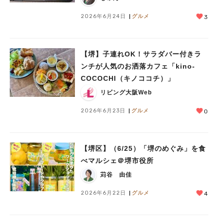
2026年6月24日
グルメ
3
【堺】子連れOK！サラダバー付きラ
ンチが人気のお洒落カフェ「kino-
COCOCHI（キノココチ）」
リビング大阪Web
2026年6月23日
グルメ
0
【堺区】（6/25）「堺のめぐみ」を食
べマルシェ＠堺市役所
苅谷 由佳
2026年6月22日
グルメ
4