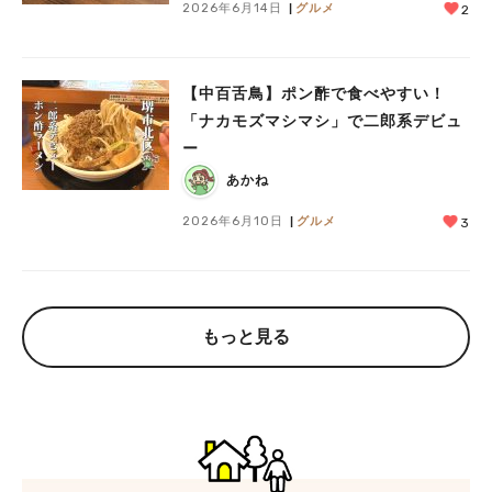
2026年6月14日
グルメ
2
【中百舌鳥】ポン酢で食べやすい！
「ナカモズマシマシ」で二郎系デビュ
ー
あかね
2026年6月10日
グルメ
3
もっと見る
人気のキーワード
#泉ヶ丘駅
#栂・美木多駅
#光明池駅
#なかもず駅
#深井駅
#ランチ
#カフェ