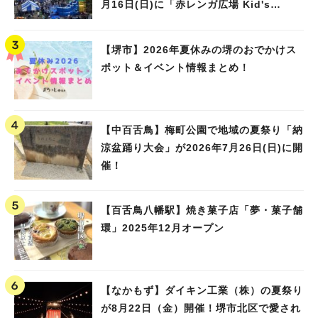
月16日(日)に「赤レンガ広場 Kid's
Water PARK 2026」が開催
【堺市】2026年夏休みの堺のおでかけス
ポット＆イベント情報まとめ！
【中百舌鳥】梅町公園で地域の夏祭り「納
涼盆踊り大会」が2026年7月26日(日)に開
催！
【百舌鳥八幡駅】焼き菓子店「夢・菓子舗
環」2025年12月オープン
【なかもず】ダイキン工業（株）の夏祭り
が8月22日（金）開催！堺市北区で愛され