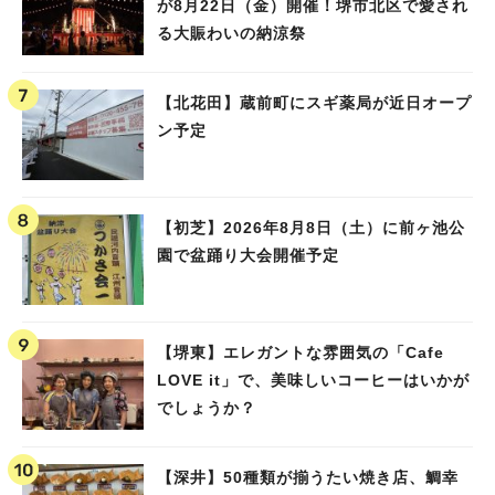
が8月22日（金）開催！堺市北区で愛され
る大賑わいの納涼祭
【北花田】蔵前町にスギ薬局が近日オープ
ン予定
人気のキーワード
#泉ヶ丘駅
#栂・美木多駅
#光明池駅
#なかもず駅
#深井駅
#ランチ
#カフェ
【初芝】2026年8月8日（土）に前ヶ池公
#あなたはどっち？
園で盆踊り大会開催予定
【堺東】エレガントな雰囲気の「Cafe
LOVE it」で、美味しいコーヒーはいかが
でしょうか？
【深井】50種類が揃うたい焼き店、鯛幸