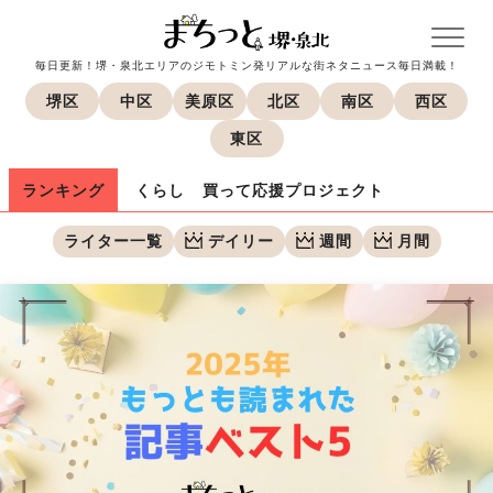
毎日更新！堺・泉北エリアのジモトミン発リアルな街ネタニュース毎日満載！
堺区
中区
美原区
北区
南区
西区
東区
ランキング
くらし
買って応援プロジェクト
ライター一覧
デイリー
週間
月間