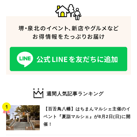
人気のキーワード
#泉ヶ丘駅
#栂・美木多駅
#光明池駅
#なかもず駅
#深井駅
#ランチ
#カフェ
#あなたはどっち？
週間人気記事ランキング
【百舌鳥八幡】はちまんマルシェ主催のイ
ベント『夏詣マルシェ』が8月2日(日)に開
催！