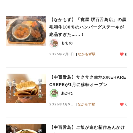
【なかもず】「寛屋 堺百舌鳥店」の黒
毛和牛100％のハンバーグステーキが
絶品すぎた……！
もちの
2026年2月5日
なかもず駅
3
【中百舌鳥】サクサク生地のKEHARE
CREPEが1月に移転オープン
あかね
2026年1月9日
なかもず駅
5
【中百舌鳥】ご飯が進む新作あんかけ