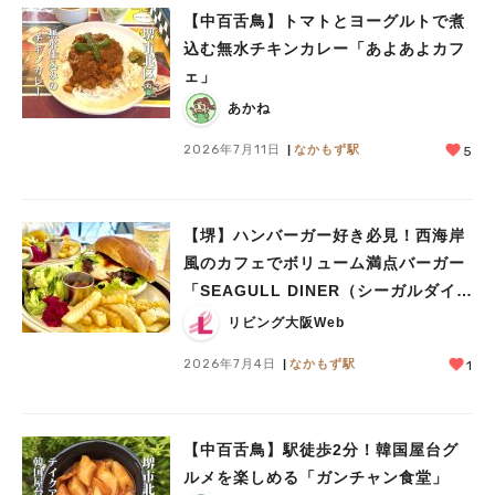
【中百舌鳥】トマトとヨーグルトで煮
込む無水チキンカレー「あよあよカフ
ェ」
あかね
2026年7月11日
なかもず駅
5
【堺】ハンバーガー好き必見！西海岸
風のカフェでボリューム満点バーガー
「SEAGULL DINER（シーガルダイナ
ー）」
リビング大阪Web
2026年7月4日
なかもず駅
1
【中百舌鳥】駅徒歩2分！韓国屋台グ
ルメを楽しめる「ガンチャン食堂」