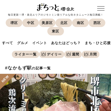
毎日更新！堺・泉北エリアのジモトミン発リアルな街ネタニュース毎日満載！
堺区
中区
美原区
北区
南区
西区
東区
すべて
グルメ
イベント
あなたはどっち？
まち・ひと応援
ライター一覧
デイリー
週間
月間
#なかもず駅
の記事一覧