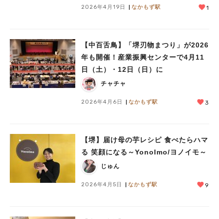
2026年4月19日
なかもず駅
1
【中百舌鳥】「堺刃物まつり」が2026
年も開催！産業振興センターで4月11
日（土）・12日（日）に
チャチャ
2026年4月6日
なかもず駅
3
【堺】届け母の芋レシピ 食べたらハマ
る 笑顔になる～YonoImo/ヨノイモ～
じゅん
2026年4月5日
なかもず駅
9