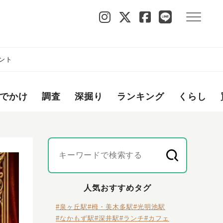
ント
でかけ
調査
深掘り
ランキング
くらし
人気おすすめタグ
#泉ヶ丘駅
#栂・美木多駅
#光明池駅
#なかもず駅
#深井駅
#ランチ
#カフェ