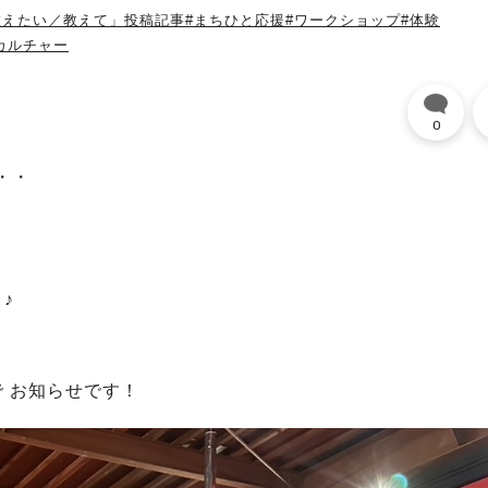
教えたい／教えて」投稿記事
#まちひと応援
#ワークショップ
#体験
カルチャー
0
・・
♪
 お知らせです！