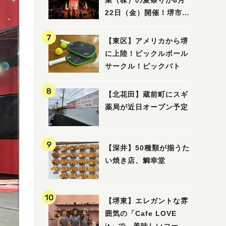
業（株）の夏祭りが8月
22日（金）開催！堺市北
区で愛される大賑わいの
納涼祭
【東区】アメリカから堺
に上陸！ピックルボール
サークル！ピックバト
【北花田】蔵前町にスギ
薬局が近日オープン予定
【深井】50種類が揃うた
い焼き店、鯛幸堂
【堺東】エレガントな雰
囲気の「Cafe LOVE