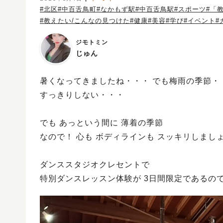
#北区
#中百舌鳥町
#なかもず駅
#中百舌鳥駅
#スポーツ
#「
#教えたい/こんなの見つけた
#健康
#美容
#学び
#イベント
#
ジモトミン
じゅん
暑くなってきましたね・・・ でも梅雨の季節・
すっきりしない・・・
でも あっという間に 薄着の季節
なので！ 心も ボディラインも スッキリしましょ
ダンススタジオクレセントで
特別ダンスレッスン体験が 3日間限定であるので