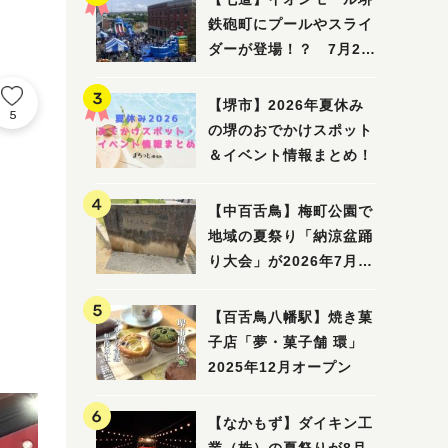
鉄砲町にプールやスライ
ダーが登場！？ 7月25
日(土)～8月16日(日)に
「赤レンガ広場 Kid's
【堺市】2026年夏休み
5
Water PARK 2026」が
の堺のおでかけスポット
開催
＆イベント情報まとめ！
【中百舌鳥】梅町公園で
地域の夏祭り「納涼盆踊
り大会」が2026年7月26
日(日)に開催！
【百舌鳥八幡駅】焼き菓
子店「夢・菓子舗 環」
2025年12月オープン
【なかもず】ダイキン工