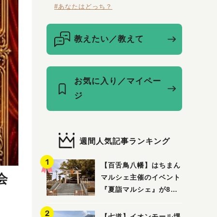
#あなたはどっち？
教えたい／教えて
お気に入り／マイペー
ジ
週間人気記事ランキング
【百舌鳥八幡】はちまん
会
マルシェ主催のイベント
『夏詣マルシェ』が8月2
日(日)に開催！
【七道】イオンモール堺