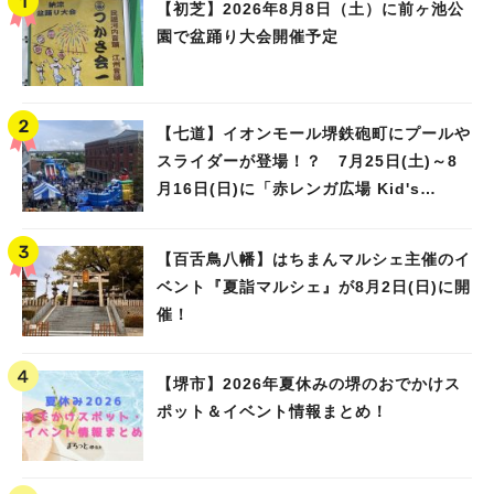
【初芝】2026年8月8日（土）に前ヶ池公
園で盆踊り大会開催予定
【七道】イオンモール堺鉄砲町にプールや
スライダーが登場！？ 7月25日(土)～8
月16日(日)に「赤レンガ広場 Kid's
Water PARK 2026」が開催
【百舌鳥八幡】はちまんマルシェ主催のイ
ベント『夏詣マルシェ』が8月2日(日)に開
催！
【堺市】2026年夏休みの堺のおでかけス
ポット＆イベント情報まとめ！