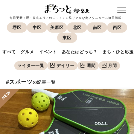
毎日更新！堺・泉北エリアのジモトミン発リアルな街ネタニュース毎日満載！
堺区
中区
美原区
北区
南区
西区
東区
すべて
グルメ
イベント
あなたはどっち？
まち・ひと応援
ライター一覧
デイリー
週間
月間
#スポーツ
の記事一覧