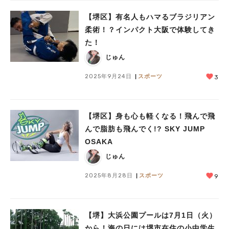
【堺区】有名人もハマるブラジリアン
柔術！？インパクト大阪で体験してき
た！
じゅん
2025年9月24日
スポーツ
3
【堺区】身も心も軽くなる！飛んで飛
んで脂肪も飛んでく!? SKY JUMP
OSAKA
じゅん
2025年8月28日
スポーツ
9
【堺】大浜公園プールは7月1日（火）
から！海の日には堺市在住の小中学生