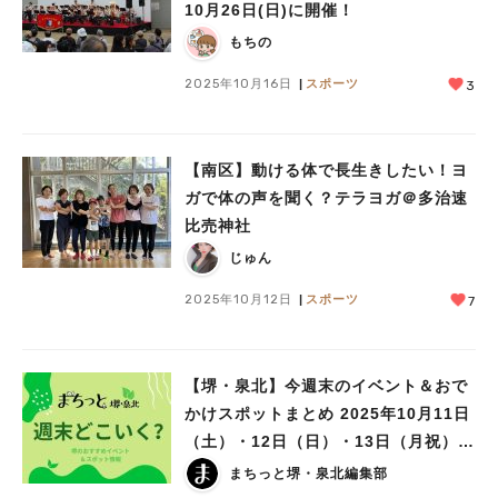
10月26日(日)に開催！
もちの
2025年10月16日
スポーツ
3
【南区】動ける体で長生きしたい！ヨ
ガで体の声を聞く？テラヨガ＠多治速
比売神社
じゅん
2025年10月12日
スポーツ
7
【堺・泉北】今週末のイベント＆おで
かけスポットまとめ 2025年10月11日
（土）・12日（日）・13日（月祝）三
連休編
まちっと堺・泉北編集部