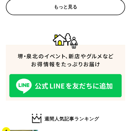
もっと見る
人気のキーワード
#泉ヶ丘駅
#栂・美木多駅
#光明池駅
#なかもず駅
#深井駅
#ランチ
#カフェ
#あなたはどっち？
週間人気記事ランキング