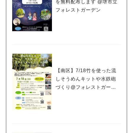
を無料配布します @堺市立
フォレストガーデン
【南区】7/18竹を使った流
しそうめんキットや水鉄砲
づくり@フォレストガーデ
ン（7/1から申込先着順）