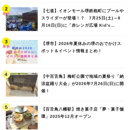
【七道】イオンモール堺鉄砲町にプールや
スライダーが登場！？ 7月25日(土)～8
月16日(日)に「赤レンガ広場 Kid's
Water PARK 2026」が開催
【堺市】2026年夏休みの堺のおでかけス
ポット＆イベント情報まとめ！
【中百舌鳥】梅町公園で地域の夏祭り「納
涼盆踊り大会」が2026年7月26日(日)に開
催！
【百舌鳥八幡駅】焼き菓子店「夢・菓子舗
環」2025年12月オープン