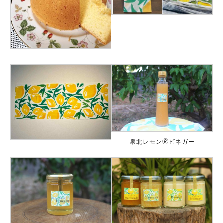
泉北レモン🄬ビネガー