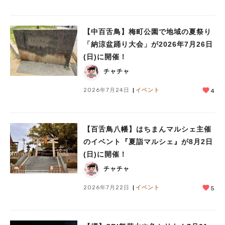
【中百舌鳥】梅町公園で地域の夏祭り
「納涼盆踊り大会」が2026年7月26日
人気のキーワード
(日)に開催！
#泉ヶ丘駅
#栂・美木多駅
#光明池駅
#なかもず駅
#深井駅
#ランチ
#カフェ
チャチャ
#あなたはどっち？
2026年7月24日
イベント
4
【百舌鳥八幡】はちまんマルシェ主催
のイベント『夏詣マルシェ』が8月2日
(日)に開催！
チャチャ
2026年7月22日
イベント
5