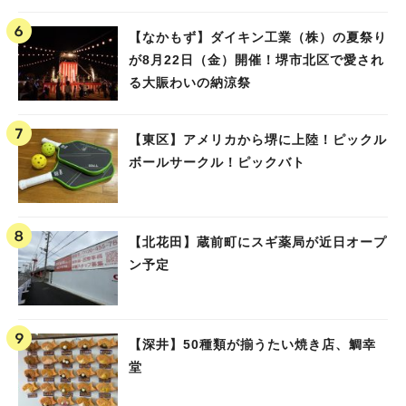
【なかもず】ダイキン工業（株）の夏祭り
が8月22日（金）開催！堺市北区で愛され
る大賑わいの納涼祭
【東区】アメリカから堺に上陸！ピックル
ボールサークル！ピックバト
【北花田】蔵前町にスギ薬局が近日オープ
ン予定
【深井】50種類が揃うたい焼き店、鯛幸
堂