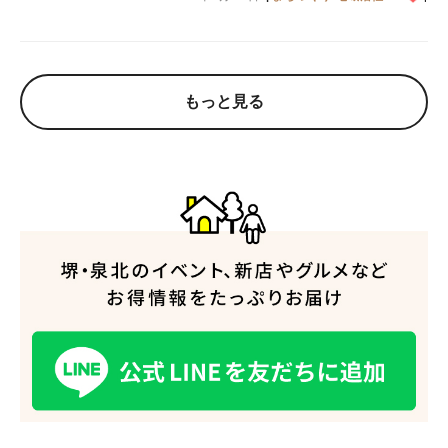
もっと見る
人気のキーワード
#泉ヶ丘駅
#栂・美木多駅
#光明池駅
#なかもず駅
#深井駅
#ランチ
#カフェ
#あなたはどっち？