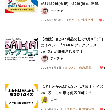
が3月20日(金祝)～22日(日)に開催！
スタンプラリーは3月31日まで実施中
チャチャ
2026年3月10日
まちづくり/地域活性
4
【宿院】さかい利晶の杜で3月8日(日)
にイベント『SAKAIブックフェス
vol.3』が開催されます！
チャチャ
2026年3月6日
まちづくり/地域活性
1
【堺】わかればあなたも堺通！クイズ
vol.⑥ この形は何区何町？？
まー
2026年2月28日
まちづくり/地域活性
1