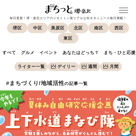
毎日更新！堺・泉北エリアのジモトミン発リアルな街ネタニュース毎日満載！
堺区
中区
美原区
北区
南区
西区
東区
すべて
グルメ
イベント
あなたはどっち？
まち・ひと応援
ライター一覧
デイリー
週間
月間
#まちづくり/地域活性
の記事一覧