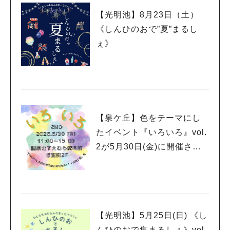
【光明池】8月23日（土）
《しんひのおで”夏”まるし
ぇ》
【泉ケ丘】色をテーマにし
たイベント『いろいろ』vol.
2が5月30日(金)に開催され
ます✨
【光明池】5月25日(日) 《し
んひのおで集まるしぇ》vol.