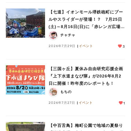
【七道】イオンモール堺鉄砲町にプー
ルやスライダーが登場！？ 7月25日
(土)～8月16日(日)に「赤レンガ広場
Kid’s Water PARK 2026」が開催
チャチャ
2026年7月29日
イベント
3
【三国ヶ丘】夏休み自由研究応援企画
『上下水道まなび隊』が2026年8月2
日に開催！昨年度のレポートも！
もちの
2026年7月27日
イベント
1
【中百舌鳥】梅町公園で地域の夏祭り