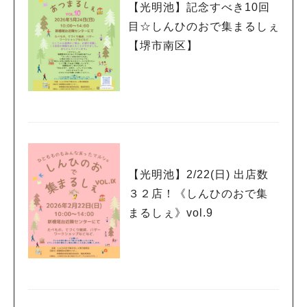
【光明池】記念すべき10回
目☆しんひのおで集まるしぇ
【堺市南区】
人気のキーワード
#泉ヶ丘駅
#栂・美木多駅
#光明池駅
#なかもず駅
#深井駅
#ランチ
#カフェ
#あなたはどっち？
【光明池】2/22(日) 出店数
３２店！《しんひのおで集
まるしぇ》vol.9