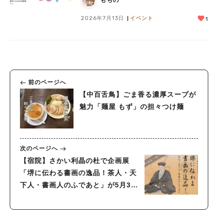
2026年7月13日
イベント
1
前のページへ
【中百舌鳥】ごま香る濃厚スープが
魅力「麺屋 もず」の担々つけ麺
次のページへ
【宿院】さかい利晶の杜で企画展
「堺に伝わる書画の逸品！茶人・天
下人・書画人のふであと」が5月31
日(日)まで開催中