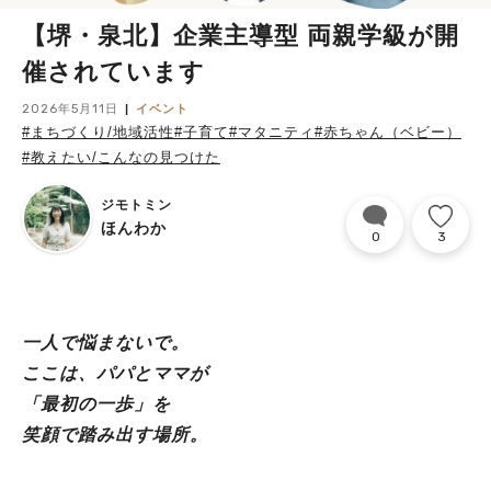
【堺・泉北】企業主導型 両親学級が開
催されています
2026年5月11日
イベント
#まちづくり/地域活性
#子育て
#マタニティ
#赤ちゃん（ベビー）
#教えたい/こんなの見つけた
ジモトミン
ほんわか
0
3
一人で悩まないで。
ここは、パパとママが
「最初の一歩」を
笑顔で踏み出す場所。