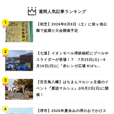
週間人気記事ランキング
【初芝】2026年8月8日（土）に前ヶ池公
園で盆踊り大会開催予定
【七道】イオンモール堺鉄砲町にプールや
スライダーが登場！？ 7月25日(土)～8
月16日(日)に「赤レンガ広場 Kid's
Water PARK 2026」が開催
【百舌鳥八幡】はちまんマルシェ主催のイ
ベント『夏詣マルシェ』が8月2日(日)に開
催！
【堺市】2026年夏休みの堺のおでかけス