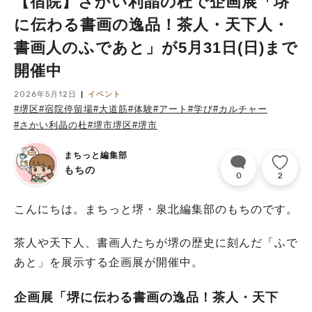
【宿院】さかい利晶の杜で企画展「堺
に伝わる書画の逸品！茶人・天下人・
書画人のふであと」が5月31日(日)まで
開催中
2026年5月12日
イベント
#堺区
#宿院停留場
#大道筋
#体験
#アート
#学び
#カルチャー
#さかい利晶の杜
#堺市堺区
#堺市
まちっと編集部
もちの
0
2
こんにちは。まちっと堺・泉北編集部のもちのです。
茶人や天下人、書画人たちが堺の歴史に刻んだ「ふで
あと」を展示する企画展が開催中。
企画展「堺に伝わる書画の逸品！茶人・天下