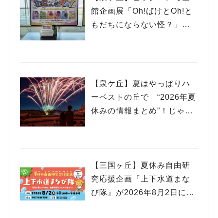
館企画展「Oh!ばけとOh!と
もだちにならない怪？」が1
1月23日（月祝）まで開催
中！
【泉ケ丘】夏はやっぱりハ
ーベストの丘で “2026年夏
休みの情報まとめ”！じゃぶ
じゃぶ広場や夏祭りイベン
トでミニ花火ショーも
【三国ヶ丘】夏休み自由研
究応援企画『上下水道まな
び隊』が2026年8月2日に開
催！昨年度のレポートも！