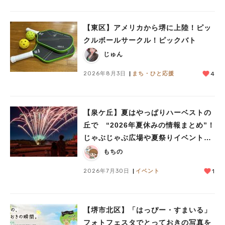
【東区】アメリカから堺に上陸！ピッ
クルボールサークル！ピックバト
じゅん
2026年8月3日
まち・ひと応援
4
【泉ケ丘】夏はやっぱりハーベストの
人気のキーワード
丘で “2026年夏休みの情報まとめ”！
#泉ヶ丘駅
#栂・美木多駅
#光明池駅
#なかもず駅
#深井駅
#ランチ
#カフェ
じゃぶじゃぶ広場や夏祭りイベントで
#あなたはどっち？
ミニ花火ショーも
もちの
2026年7月30日
イベント
1
【堺市北区】「はっぴー・すまいる」
フォトフェスタでとっておきの写真を