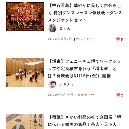
【中百舌鳥】華やかに美しく自分らし
く 特別ダンスレッスン体験会 ~ダンス
スタジオクレセント
じゅん
2026年6月4日
カルチャー
5
【堺東】フェニーチェ堺でワークショ
ップや定期稽古を行う「堺太鼓」と
は？発表会は6月19日(金)に開催
チャチャ
2026年5月19日
カルチャー
2
【宿院】さかい利晶の杜で企画展「堺
に伝わる書画の逸品！茶人・天下人・