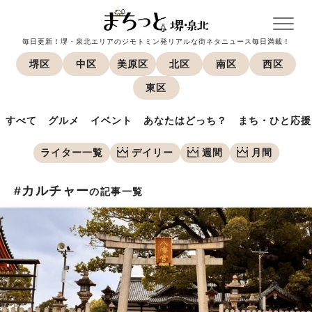
毎日更新！堺・泉北エリアのジモトミン発リアルな街ネタニュース毎日満載！
堺区
中区
美原区
北区
南区
西区
東区
すべて
グルメ
イベント
あなたはどっち？
まち・ひと応援
ライター一覧
デイリー
週間
月間
#カルチャー
の記事一覧