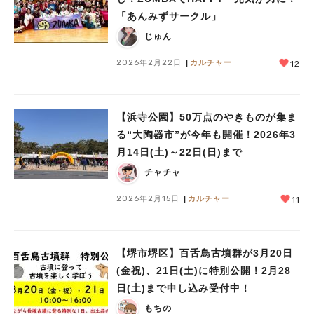
「あんみずサークル」
じゅん
2026年2月22日
カルチャー
12
【浜寺公園】50万点のやきものが集ま
る“大陶器市”が今年も開催！2026年3
月14日(土)～22日(日)まで
チャチャ
2026年2月15日
カルチャー
11
【堺市堺区】百舌鳥古墳群が3月20日
(金祝)、21日(土)に特別公開！2月28
日(土)まで申し込み受付中！
もちの