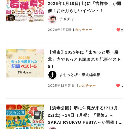
2026年1月10日(土)に「吉祥祭」が開
催！お正月らしいイベント！
チャチャ
2026年1月3日
カルチャー
2
【堺市】2025年に「まちっと堺・泉
北」内でもっとも読まれた記事ベスト
5！
まちっと堺・泉北編集部
2025年12月31日
カルチャー
3
【浜寺公園】堺に沖縄が来る!?11月
22(土)～24日（月祝）『冒険』～
SAKAI RYUKYU FESTA～が開催！三