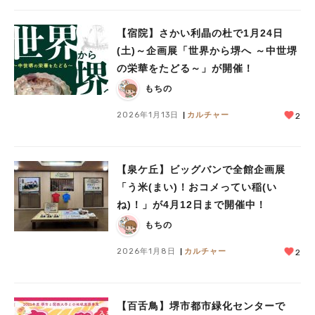
【宿院】さかい利晶の杜で1月24日
(土)～企画展「世界から堺へ ～中世堺
の栄華をたどる～」が開催！
もちの
2026年1月13日
カルチャー
2
【泉ケ丘】ビッグバンで全館企画展
「う米(まい)！おコメってい稲(い
ね)！」が4月12日まで開催中！
もちの
2026年1月8日
カルチャー
2
【百舌鳥】堺市都市緑化センターで