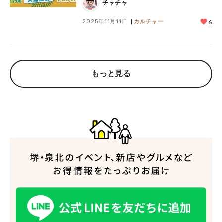
連休にピッタリのイベント
チャチャ
2025年11月11日
カルチャー
6
もっと見る
人気のキーワード
#泉ヶ丘駅
#栂・美木多駅
#光明池駅
#なかもず駅
#深井駅
#ランチ
#カフェ
#あなたはどっち？