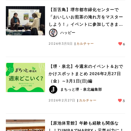
【百舌鳥】堺市都市緑化センターで
「おいしいお煎茶の淹れ方をマスター
しよう！」イベントに参加してきまし
た～♡
ハッピー
2026年3月5日
カルチャー
6
【堺・泉北】今週末のイベント＆おで
かけスポットまとめ 2026年2月27日
（金）～3月1日(日)編
まちっと堺・泉北編集部
2026年2月27日
カルチャー
3
【原池体育館】年齢も経験も関係な
し！ZUMBAでHAPPY・元気が力に！