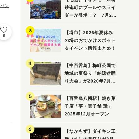
#パン
鉄砲町にプールやスライ
ダーが登場！？ 7月25
日(土)～8月16日(日)に
「赤レンガ広場 Kid's
【堺市】2026年夏休み
5
Water PARK 2026」が
の堺のおでかけスポット
開催
＆イベント情報まとめ！
【中百舌鳥】梅町公園で
地域の夏祭り「納涼盆踊
り大会」が2026年7月26
日(日)に開催！
【百舌鳥八幡駅】焼き菓
子店「夢・菓子舗 環」
2025年12月オープン
【なかもず】ダイキン工