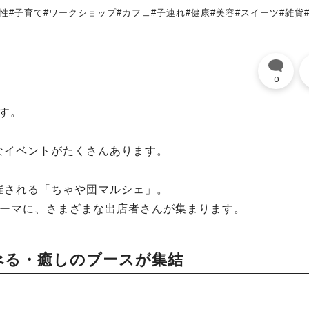
活性
#子育て
#ワークショップ
#カフェ
#子連れ
#健康
#美容
#スイーツ
#雑貨
0
です。
なイベントがたくさんあります。
催される「ちゃや団マルシェ」。
テーマに、さまざまな出店者さんが集まります。
べる・癒しのブースが集結