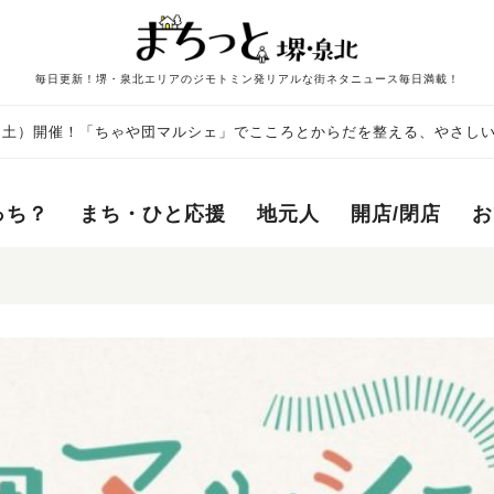
毎日更新！堺・泉北エリアのジモトミン発リアルな街ネタニュース毎日満載！
日（土）開催！「ちゃや団マルシェ」でこころとからだを整える、やさしい
っち？
まち・ひと応援
地元人
開店/閉店
お