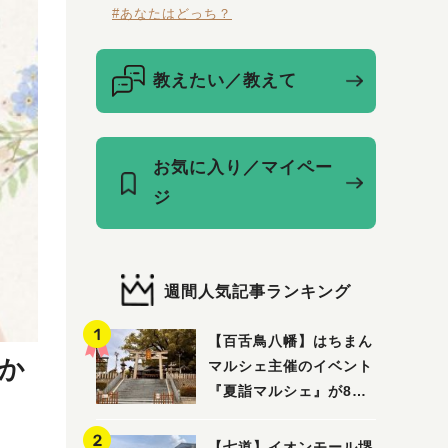
#あなたはどっち？
教えたい／教えて
お気に入り／マイペー
ジ
週間人気記事ランキング
【百舌鳥八幡】はちまん
か
マルシェ主催のイベント
『夏詣マルシェ』が8月2
日(日)に開催！
【七道】イオンモール堺