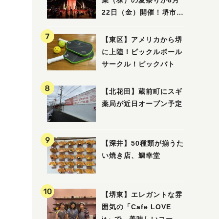
業（株）の夏祭りが8月
22日（金）開催！堺市北
区で愛される大賑わいの
納涼祭
【東区】アメリカから堺
に上陸！ピックルボール
サークル！ピックバト
【北花田】蔵前町にスギ
薬局が近日オープン予定
【深井】50種類が揃うた
い焼き店、鯛幸堂
【堺東】エレガントな雰
囲気の「Cafe LOVE