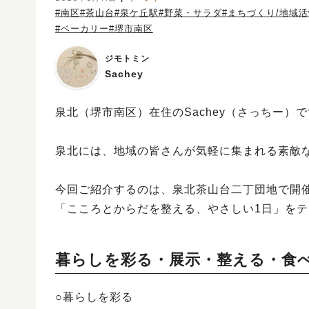
#南区
#茶山台
#泉ケ丘駅
#野菜・サラダ
#まちづくり/地域
#ベーカリー
#堺市南区
ジモトミン
Sachey
泉北（堺市南区）在住のSachey（さっちー）
泉北には、地域の皆さんが気軽に集まれる素敵
今回ご紹介するのは、泉北茶山台二丁団地で開
「こころとからだを整える、やさしい1日」を
暮らしを彩る・展示・整える・食
○暮らしを彩る