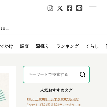
1日を
でかけ
調査
深掘り
ランキング
くらし
人気おすすめタグ
#泉ヶ丘駅
#栂・美木多駅
#光明池駅
#なかもず駅
#深井駅
#ランチ
#カフェ