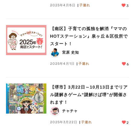
2025年4月8日
子連れ
3
【南区】子育ての孤独を解消『ママの
HOTステーション』泉ヶ丘＆区役所で
スタート！
宮原 史知
2025年4月1日
子連れ
6
【堺市】3月22日～10月13日までリア
ル謎解きゲーム“謎解けば堺”が開催さ
れます！
チャチャ
2025年3月22日
子連れ
2