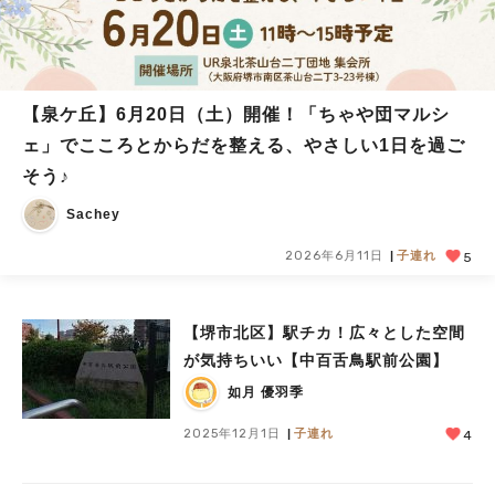
【泉ケ丘】6月20日（土）開催！「ちゃや団マルシ
ェ」でこころとからだを整える、やさしい1日を過ご
そう♪
Sachey
2026年6月11日
子連れ
5
【堺市北区】駅チカ！広々とした空間
が気持ちいい【中百舌鳥駅前公園】
如月 優羽季
2025年12月1日
子連れ
4