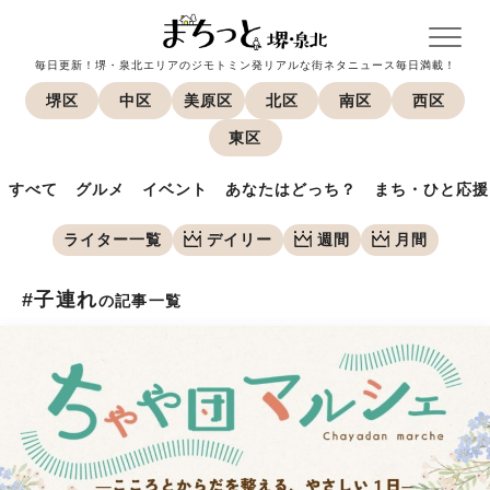
毎日更新！堺・泉北エリアのジモトミン発リアルな街ネタニュース毎日満載！
堺区
中区
美原区
北区
南区
西区
東区
すべて
グルメ
イベント
あなたはどっち？
まち・ひと応援
ライター一覧
デイリー
週間
月間
#子連れ
の記事一覧