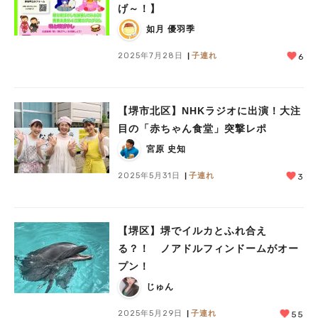
げ～！】
如月 優羽季
2025年7月28日
子連れ
6
【堺市北区】NHKラジオに出演！大注
目の「赤ちゃん食堂」突撃レポ
宮原 史知
2025年5月31日
子連れ
3
【堺区】堺でイルカとふれ合え
る？！ ノアドルフィンドームがオー
プン！
じゅん
2025年5月29日
子連れ
55