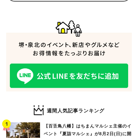
人気のキーワード
#泉ヶ丘駅
#栂・美木多駅
#光明池駅
#なかもず駅
#深井駅
#ランチ
#カフェ
#あなたはどっち？
週間人気記事ランキング
【百舌鳥八幡】はちまんマルシェ主催のイ
ベント『夏詣マルシェ』が8月2日(日)に開