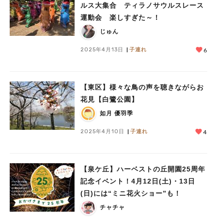
ルス大集合 ティラノサウルスレース
運動会 楽しすぎた～！
じゅん
2025年4月13日
子連れ
6
【東区】様々な鳥の声を聴きながらお
花見【白鷺公園】
如月 優羽季
2025年4月10日
子連れ
4
【泉ケ丘】ハーベストの丘開園25周年
記念イベント！4月12日(土)・13日
(日)には“ミニ花火ショー”も！
チャチャ