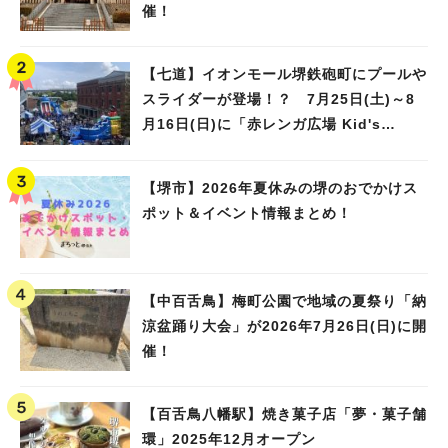
催！
【七道】イオンモール堺鉄砲町にプールや
スライダーが登場！？ 7月25日(土)～8
月16日(日)に「赤レンガ広場 Kid's
Water PARK 2026」が開催
【堺市】2026年夏休みの堺のおでかけス
ポット＆イベント情報まとめ！
【中百舌鳥】梅町公園で地域の夏祭り「納
涼盆踊り大会」が2026年7月26日(日)に開
催！
【百舌鳥八幡駅】焼き菓子店「夢・菓子舗
環」2025年12月オープン