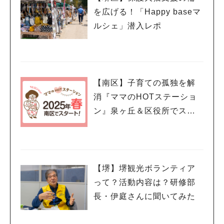
を広げる！「Happy baseマ
ルシェ」潜入レポ
人気のキーワード
#泉ヶ丘駅
#栂・美木多駅
#光明池駅
#なかもず駅
#深井駅
#ランチ
#カフェ
#あなたはどっち？
【南区】子育ての孤独を解
消『ママのHOTステーショ
ン』泉ヶ丘＆区役所でスタ
ート！
【堺】堺観光ボランティア
って？活動内容は？研修部
長・伊庭さんに聞いてみた