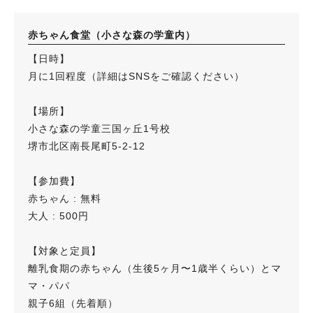
赤ちゃん食堂（小さな森の学童内）
【日時】
月に1回程度（詳細はSNSをご確認ください）
⁡
【場所】
小さな森の学童三国ヶ丘1号校
堺市北区南長尾町5-2-12
【参加費】
赤ちゃん : 無料
大人 : 500円
⁡
【対象と定員】
離乳食期の赤ちゃん（生後5ヶ月〜1歳半くらい）とマ
マ・パパ
親子6組（先着順）