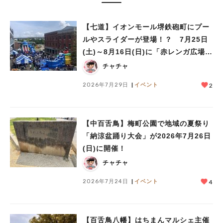
【七道】イオンモール堺鉄砲町にプー
ルやスライダーが登場！？ 7月25日
(土)～8月16日(日)に「赤レンガ広場
Kid’s Water PARK 2026」が開催
チャチャ
2026年7月29日
イベント
2
【中百舌鳥】梅町公園で地域の夏祭り
「納涼盆踊り大会」が2026年7月26日
(日)に開催！
チャチャ
2026年7月24日
イベント
4
【百舌鳥八幡】はちまんマルシェ主催