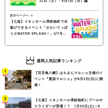
31日（土）・6月1日（日）編
次のページへ
【七道】イオンモール堺鉄砲町で水
遊びできるイベント「さかいてっぽ
う☆WATER SPLASH！」が7月週
末に開催！
週間人気記事ランキング
【百舌鳥八幡】はちまんマルシェ主催のイ
ベント『夏詣マルシェ』が8月2日(日)に開
催！
【七道】イオンモール堺鉄砲町にプールや
スライダーが登場！？ 7月25日(土)～8