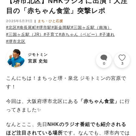
【堺市北区】NHKラジオに出演！大注
目の「赤ちゃん食堂」突撃レポ
2025年5月31日
まち・ひと応援
#北区
#南長尾町
#堺市駅
#新金岡駅
#三国ヶ丘駅（南海）
#三国ヶ丘駅（JR）
#子育て
#赤ちゃん（ベビー）
#子連れ
#堺市北区
ジモトミン
宮原 史知
0
3
こんにちは！まちっと堺・泉北 ジモトミンの宮原で
す！
今回は、大阪府堺市北区にある
「赤ちゃん食堂」
に行
ってきました✨
なんとここ、先日
NHKのラジオ番組でも紹介される
ほど注目されている場所
です。なんでも、堺市内では