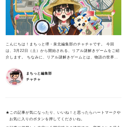
入体験をしてみませんか？ 家族や友人と一緒に参加したら、仲
も深まるかも！？ ※写真は全て主催提供
こんにちは！まちっと堺・泉北編集部のチャチャです。 今回
は、3月22日（土）から開始される、リアル謎解きゲームをご紹
介します。 ちなみに、リアル謎解きゲームとは、物語の世界に
入り込んで謎を解きすすめる体験型のゲームイベントのこと。
参加者が、実際に頭と体を使って謎を解いていきます。 ご紹介
まちっと編集部
するリアル謎解きゲームは、春休みやGW、夏休み・シルバーウ
チャチャ
ィークも含まれる長期間での開催なので、ぜひチェックして予定
に入れてくださいね！ 謎解けば堺~精霊カジラと消えた伝説の鍛
冶職人~ 開催期間：2025年3月22日（土）～10月13日（月・
祝） 開催場所：堺駅・堺東駅周辺（さかい利晶の杜、シマノ自
転車博物館、堺伝匠館、鉄炮鍛冶屋敷 ほか） 参加費：無料 所要
★この記事が気になったり、いいね！と思ったらハートマークや
時間：約120～150分 推奨年齢：9歳以上 難易度：初級者～中級
お気に入りのボタンを押してくださいね。
者向け 謎解きキット配布場所：さかい利晶の杜、シマノ自転車