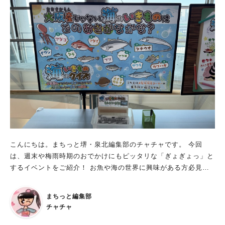
朝ローズガーデン 5月12日（月）～5月16日（金）までは、早朝
7時に開門。 朝一番のバラ園を楽しむことができます！ ■クイズ
ラリーや、ガイドツアーも！ クイズラリーや、花苗の即売会、
ばら庭園ガイドツアーも開催。 ワークショップやセミナーなど
も開催予定です。 いろいろな視点で、春のバラを楽しむことが
できちゃいますよ。 今だから見られる春のバラを楽しもう 春バ
ラの特徴は、大きさと色鮮やかさだそう！ 今だから楽しめるバ
ラもあるようです。 今まで浜寺公園のばら園を訪れたことがあ
る方もない方も、ぜひこの機会に訪れてみてはいかがでしょう
か？ ※写真は全て施設提供
こんにちは。まちっと堺・泉北編集部のチャチャです。 今回
は、週末や梅雨時期のおでかけにもピッタリな「ぎょぎょっ」と
するイベントをご紹介！ お魚や海の世界に興味がある方必見で
すよ。 ビッグバンで開催中の「ぎょぎょっと仰天！海の世界」
期間：2025年4月15日（火）～7月13日（日） 場所：堺市立ビッ
まちっと編集部
グバン 開館時間：10時～17時（入館は16時30分まで） 入館
チャチャ
料：幼児600円、小・中学生800円、大人1100円 休館日：月曜日