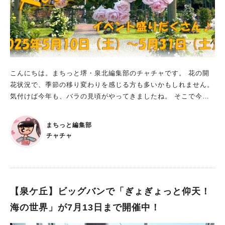
感じよう！ 花菖蒲展は、5月24日から2週間ほど開催されます。
堺の歴史と文化を感じられる「日本庭園」で、美しい花菖蒲を楽
しんでくださいね。 ※画像は全て大仙公園日本庭園提供
こんにちは。まちっと堺・泉北編集部のチャチャです。 花の開
花状況で、季節の移り変わりを感じる方も多いかもしれません。
気付けば今年も、バラの見頃がやってきましたね。 そこで今回
は、“春バラ”を大満喫できる、浜寺公園のイベントをご紹介しま
す！ 2025 Rose de maiが開催中！ 期間：2025年5月10日
まちっと編集部
（土）～5月31日（土） 場所：浜寺公園 ばら庭園 時間：10:00
チャチャ
～16:30 ※ばら庭園の通常の開門時間 休園日：5月は休園日なし
入園料：無料 甘く気品あふれる香りに包まれて、五感で春バラ
を堪能できるイベント「2025 Rose de mai」が開催中です！
ばら庭園には、日本の原風景に美しくばらが咲き誇る、浜寺公園
ならではの眺めが広がっています。 園内を彩るのは、日本に古
【泉ケ丘】ビッグバンで「ぎょぎょっと仰天！
くから自生する野生のバラから、モダンローズまで、なんと500
海の世界」が7月13日まで開催中！
種6,000株！ 水車の音、古民家風の佇まいの休憩所など、日本庭
園の趣を感じながら、ゆったりとした時間を過ごせますよ。 ■早