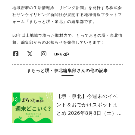
舞台にした、壮大な探偵物語です！ 堺の街に散りばめられた謎
地域密着の生活情報紙「リビング新聞」を発行する株式会
を解き明かそう！ 堺の歴史や文化に触れながら、心躍る謎解き
社サンケイリビング新聞社が展開する地域情報プラットフ
体験ができるこのイベント。 堺の街を、いつもよりゆっくり歩
ォーム「まちっと堺・泉北」の編集部です。
いていたら、自分だけの発見もあるかもしれませんね。 もっと
「謎解けば堺」について知りたいという方は、公式サイトも見て
50年以上地域で培った取材力で、とっておきの堺・泉北情
みてください！ 当日は、通行の妨げになったり設備を傷つけた
報、編集部からのお知らせを発信していきます！
りしないよう、一般的な注意事項を守りながら楽しんでください
ね。 ※画像は全て主催提供
まちっと堺・泉北編集部さんの他の記事
【堺・泉北】今週末のイベ
ント＆おでかけスポットま
とめ 2026年8月8日（土）～
8月9日(日)編