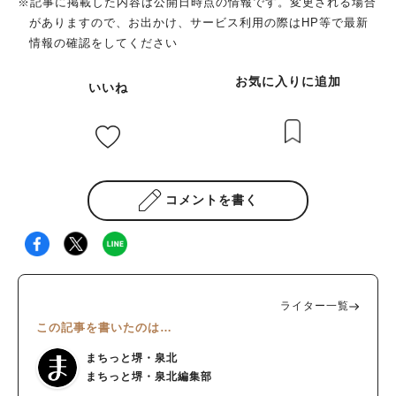
※記事に掲載した内容は公開日時点の情報です。変更される場合
博物館、堺駅観光案内所、堺東観光案内所 ほか 持ち物：LINEア
がありますので、お出かけ、サービス利用の際はHP等で最新
プリをダウンロードしたスマートフォン・タブレット端末が必要
情報の確認をしてください
クリア後：特典あり ※各施設の休館日及び営業時間にご注意く
ださい ※謎解きは、「さかい利晶の杜」または「シマノ自転車
お気に入りに追加
いいね
博物館」よりスタートとなります この謎解きゲームは、LINE公
式アカウントを使って進めていきます。 そのため、LINEが入っ
たスマートフォンやタブレット端末が必須です。 バッテリー切
れには要注意なので、モバイルバッテリーを持って行くといいか
もしれませんね。 また、参加費は無料ですが、通信料や移動費
用は自己負担です。 シェアサイクルやレンタサイクル、阪堺電
コメントを書く
車などを利用して、堺を周遊しながら楽しみましょう。 クリア
すると、クリア特典ノベルティや周辺施設で使えるクーポンがも
らえますよ！ 謎解けば堺のストーリーは？ ある日、堺が誇る伝
説の鍛冶職人が忽然と姿を消したところから物語はスタート。
この街で探偵事務所を営むあなたの元へ、師の失踪に動揺を隠せ
ライター一覧
ない弟子の若者が駆け込んできます。 不可解な失踪事件に頭を
この記事を書いたのは…
悩ませるあなたの前に、突如として姿を現したのは「カジラ」と
名乗る謎の精霊でした。 カジラはあなたに契約を持ち掛け
まちっと堺・泉北
て…。 伝説の鍛冶職人の失踪事件、謎の「精霊」。 調査を進め
まちっと堺・泉北編集部
ることで明らかになっていく「人間関係」。 これは、堺の街を