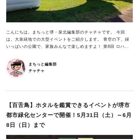
こんにちは。まちっと堺・泉北編集部のチャチャです。 今回
は、大泉緑地での大型イベントをご紹介します。 青空の下、緑
いっぱいの公園で、家族みんなで楽しめますよ！ 第8回 ロハス
パーク堺@大泉緑地 日程：2025年5月31日(土)・6月1日(日) 時
間： 10:00～16:00 場所：大泉緑地 大芝生広場 ※雨天決行 ※荒
まちっと編集部
天により中止になる場合があります。中止の場合、予備日はあり
チャチャ
ません。 ■『ロハス』を学べるイベント ロハスパークの『ロハ
ス』とは、心や体、地球に優しい生き方のこと。 公園で楽しく
遊びながら『ロハス』を学んで、エコなライフスタイルを好きに
なってもらうイベントです。 ■キッチンカーや体験ブースも！
食欲をそそるキッチンカーや個性豊かな飲食店、そして作家の想
【百舌鳥】ホタルを鑑賞できるイベントが堺市
いがこもったハンドメイド雑貨がずらりと並びます。 さらに、
都市緑化センターで開催！5月31日（土）～6月
乗馬体験や火おこしブース、動物とのふれあい（予定）、みんな
8日（日）まで
でワイワイ楽しめるバブルボールなど、ワクワクする体験ブース
も盛りだくさんです！ 移動式遊園地のような楽しさ！ ロハスパ