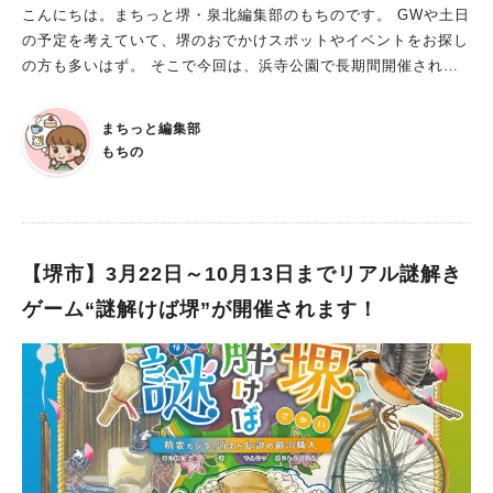
画展なので、ぜひ訪れてみてくださいね。 ビッグバンについて
こんにちは。まちっと堺・泉北編集部のもちのです。 GWや土日
は、公式サイトをチェックしてください。 ※写真は全て施設提
の予定を考えていて、堺のおでかけスポットやイベントをお探し
供
の方も多いはず。 そこで今回は、浜寺公園で長期間開催される
イベントをご紹介します！ 謎解きイベント「マツの王子とバラ
の秘宝」 日程：2025年４月５日（土）～6月1日（日） 受付時
まちっと編集部
間：9：30～16：00 所要時間：約1～2時間 受付：浜寺公園管理
もちの
事務所 参加費：500円 持ち物：スマートフォン 謎解きイベント
とは、参加者が物語の主人公となり、与えられた謎を解き明かし
ながら、物語を進めていく体験型のイベントです。 今回のスト
ーリーは、マツの王子と一緒にバラの秘宝を探す旅に出るという
もの。 スマートフォンを使っての謎解きなので、モバイルバッ
【堺市】3月22日～10月13日までリアル謎解き
テリーを持って行くと安心です。 ■注意事項は？ イベント参加
ゲーム“謎解けば堺”が開催されます！
中に万が一、事件、事故、盗難などが起こった場合は、自己責任
になります。また、器物損壊などで発生した損害については、参
加者個人の責任となります。納得した上で参加しましょう。 SN
S等で謎解きの解答の公開はやめましょう。 ルールを守って、
安全に参加したいですね。 ■非日常的な体験で達成感を感じよ
う！ 普通に生活していたら、“ナゾ”に出会うことはなかなかない
かもしれません。 浜寺公園ならではの謎解きで、非日常的な没