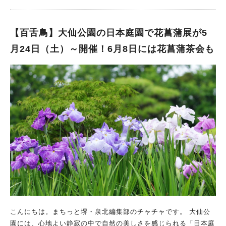
参加費：無料 ※雨天決行（大雨・暴風警報発令時は中止） ※入
場制限を行う場合があります 大仙公園の南側に位置する“堺市都
市緑化センター”内で、「ホタル鑑賞会」が行われます！ 「草や
【百舌鳥】大仙公園の日本庭園で花菖蒲展が5
花、樹木のことをもっとたくさんのひとに知ってほしい。」とい
月24日（土）～開催！6月8日には花菖蒲茶会も
う想いのもと運営されている施設で、このイベントも「自然環境
の大切さを感じられるように」という目的をもって開催されま
す。 ホタル観賞会を初夏の思い出に ホタルが見られる場所は、
貴重な自然環境と言えるでしょう。 地元・堺でホタルの舞が見
られるなんて、すてきな体験だと思います。 ホタル観賞会を、
この初夏の思い出にしてみてはいかがでしょうか！ なお、金曜
日や週末は混雑が予想されるので、ご注意ください。 ※写真は
全て施設提供
こんにちは。まちっと堺・泉北編集部のチャチャです。 大仙公
園には、心地よい静寂の中で自然の美しさを感じられる「日本庭