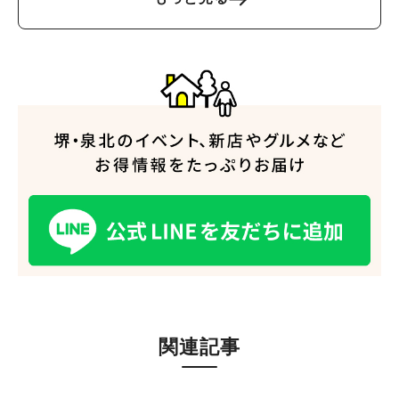
人気のキーワード
#泉ヶ丘駅
#栂・美木多駅
#光明池駅
#なかもず駅
#深井駅
#ランチ
#カフェ
#あなたはどっち？
関連記事