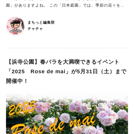
園」がありますよね。 この「日本庭園」では、季節の花々を楽
しめたり、庭園樹木を巡るツアーが開かれたりしているのを知っ
ていますか？ 今回は、5月下旬から6月中旬にかけて見頃を迎え
まちっと編集部
る“花菖蒲”を愛でられるイベントをご紹介します！ 花菖蒲展 期
チャチャ
間：2025年5月24日（土）～6月8日（日） 時間：9時～17時
（最終入園16時30分） 観覧料：無料※別途、日本庭園への入園
料が必要 場所：大仙公園 日本庭園 杜若池 ※雨天決行・荒天中
止 季節の移ろいを感じられるのも、日本庭園の魅力だと思いま
す。 初夏の花として有名な“花菖蒲”が繊細に咲き誇る様子を見た
【浜寺公園】春バラを大満喫できるイベント
ら、清々しい気持ちになりそうです。 雨が降って、しっとりと
「2025 Rose de mai」が5月31日（土）まで
した空気の中での花菖蒲も、風情があってよさそうですね。 花
開催中！
菖蒲茶会 日程：2025年6月8日（日） 時間：11時～13時30分（3
0分/1回、計5回開催） 参加費：1500円/人 ※別途、日本庭園へ
の入園料が必要 場所：大仙公園 日本庭園 休憩舎 講師：表千家
大阪青年部 定員：100名（各回20名） 申込：5月1日（木）9時
～受付開始 ※雨天決行・荒天中止 花菖蒲が見頃を迎える6月8日
には、“花菖蒲茶会”が開かれます。 庭園内の花菖蒲に思いを馳せ
て、優雅な時間を過ごしてみてはいかがでしょうか？ なお、参
加には事前の申し込みが必要です。 庭園を彩る花菖蒲で初夏を