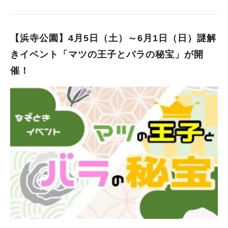
（※月曜日が祝日の場合は翌日） ビッグバンは、堺を代表する
屋内遊び場の1つですよね。 雨の日や暑い日も快適に過ごせるビ
ッグバンで、全館企画展「ぎょぎょっと仰天！海の世界」が開催
中！ 楽しい展示やイベントもあり！ 本展では、海の役割や大阪
【浜寺公園】4月5日（土）～6月1日（日）謎解
湾で行われている漁業、海洋ごみ問題を知ることができます。
きイベント「マツの王子とバラの秘宝」が開
さらに、おさかなクイズやお寿司屋さんごっこなど、こどもたち
催！
が遊びを通して魚に興味を持つことができます。 ■海洋ゴミ問題
などを知るキッカケや魚に興味が出る企画 ■イベントやワークシ
ョップも！ 5月11日（日）には、定員200名・参加費500円の劇
場ワークショップ「ギョギョッとびっくり！お魚のお話」が開催
予定！こちらは、さかなクンによるトークショーです。 6月22日
（日）には、さかなのおにいさん かわちゃんによる「おさかな
クイズショー」も開催されるそう。（※定員200名・参加費300
円） 土日祝に開催される、工作ワークショップは、当日チケッ
トを購入して参加できます！（※各回16名が定員） 4月19日～5
月25日は「シャカシャカキーホルダー」、5月31日～7月13日は
「ふねの温度計」が作れちゃいます。 海や魚について知ろう！
堺市立ビッグバンは、雨の日でも暑い日でも寒い日でも、楽しく
遊べる場所です。 7月13日（日）までは、「ぎょぎょっと仰天！
海の世界」が開催中！ 海や魚について、楽しみながら学べる企