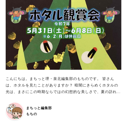
ークは、移動式遊園地を目指して、楽しいコンテンツを続々と追
加予定なのだそう（体験ブースなどのコンテンツは内容変更の可
能性あり）。 五感すべてで楽しめる、特別な一日になりそうで
すね！ ■おもいっきり遊んで素敵な思い出に 「ロハスパークの
出展者は、作品にこだわりをもつ作家、食材にこだわるおいしい
料理を提供するシェフが勢ぞろい。 また遊びのコンテンツも集
めて子供たちが公園で楽しみながら”ロハス”を学べるイベントで
す。 堺が誇る緑豊かな公園、大泉緑地で、お友達や家族とおも
いっきり遊んで素敵な思い出を作ってください！」（ロハスパー
ク堺実行委員会より） ※画像は全て「ロハスパーク実行委員
会」提供
こんにちは。まちっと堺・泉北編集部のもちのです。 皆さん
は、ホタルを見たことがありますか？ 暗闇にきらめくホタルの
光は、まさにこの時期ならではの幻想的な美しさで、夏の訪れを
感じさせますよね。 実は堺市でも、ホタルが見られる場所があ
るって知っていますか？ 今回は、毎年大人気のイベントをご紹
まちっと編集部
介します。 ホタル観賞会 場所：堺市都市緑化センター内（里山
もちの
の庭） 日程：2025年5月31日（土）～6月8日（日）※6月2日
（月）は休館日 時間：19時45分～21時 ※入館は20時45分まで