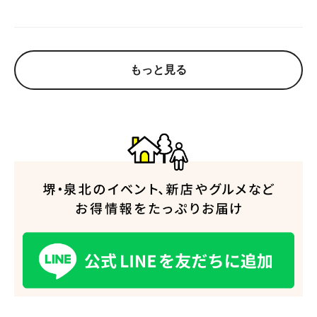
もっと見る
人気のキーワード
#泉ヶ丘駅
#栂・美木多駅
#光明池駅
#なかもず駅
#深井駅
#ランチ
#カフェ
#あなたはどっち？