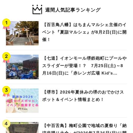
週間人気記事ランキング
【百舌鳥八幡】はちまんマルシェ主催のイ
ベント『夏詣マルシェ』が8月2日(日)に開
催！
【七道】イオンモール堺鉄砲町にプールや
スライダーが登場！？ 7月25日(土)～8
月16日(日)に「赤レンガ広場 Kid's
Water PARK 2026」が開催
【堺市】2026年夏休みの堺のおでかけス
ポット＆イベント情報まとめ！
【中百舌鳥】梅町公園で地域の夏祭り「納
涼盆踊り大会」が2026年7月26日(日)に開