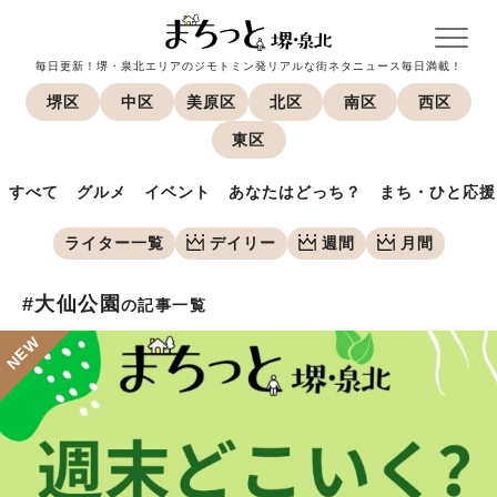
毎日更新！堺・泉北エリアのジモトミン発リアルな街ネタニュース毎日満載！
堺区
中区
美原区
北区
南区
西区
東区
すべて
グルメ
イベント
あなたはどっち？
まち・ひと応援
ライター一覧
デイリー
週間
月間
#大仙公園
の記事一覧