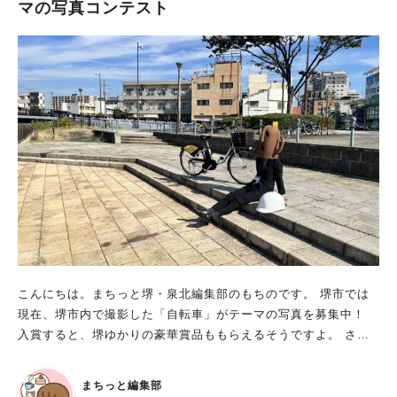
マの写真コンテスト
こんにちは。まちっと堺・泉北編集部のもちのです。 堺市では
現在、堺市内で撮影した「自転車」がテーマの写真を募集中！
入賞すると、堺ゆかりの豪華賞品ももらえるそうですよ。 さっ
そく、詳しく見ていきましょう。 サイクルシティ堺フォトフェ
スタ2026 募集期間：2026年5月15日（金）から2026年6月30日
まちっと編集部
（火）まで 募集テーマ：（1）「自転車×観光」（2）「自転車×