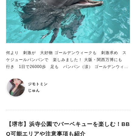
何より 刺激が 大好物 ゴールデンウィークも 刺激求め ス
ケジュールパンパンで 楽しみました！ 大阪・関西万博にも
行き 1日で26000歩 足も パンパン（涙） ゴールデンウィー
ク明けは 仕事も 忙しく お疲れモード 癒されたい・・・・
こんな私も 満足できる 刺激＆癒しの施設 2025年3月25日
ジモトミン
堺にオープン！ その名は・・・ ノアドルフィンドーム！！！
じゅん
【堺市】浜寺公園でバーベキューを楽しむ！BB
Q可能エリアや注意事項も紹介