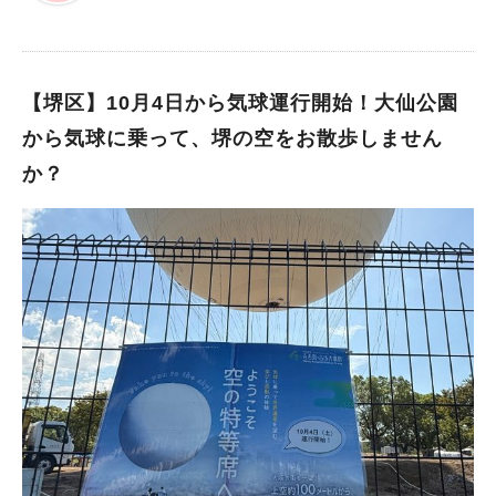
※画像は全て施設提供
円（160円）／高校・大学生 100円（70円）／小・中学生 50円
（30円） ※（ ）内は､20人以上の団体料金 ※堺市在住・在学の
小中学生は無料 ※堺市在住の65歳以上の方、障害のある方は無
料（要証明書） 「昭和の記憶」と題された本企画展。 昭和初期
【堺区】10月4日から気球運行開始！大仙公園
の堺の姿や、太平洋戦争中に行われた堺の建物疎開とその記録、
から気球に乗って、堺の空をお散歩しません
そして復興していった道のりを紹介する展示です。 また、高度
か？
経済成長期に発展した堺の様子も見ることができます。 戦後の
堺で、人々がどのように暮らしを立て直していったのかを身近に
感じられるでしょう。 主な展示内容 第1章 昭和初期の堺の姿
第2章 消えゆく街の姿を残せ 第3章 不死鳥（フェニックス）
のはばたき 第4章 記録画でたどるあたらしい堺 「堺市博物館
再始動－サンクス・イベント－」も！ 4月1日(水)～5日(日)に
は、開館特別イベントも開催されます！ ふとん太鼓新作映像の
トークイベントや、展示解説、ハニワ部長たちとの撮影会など、
盛りだくさんの内容です。 詳しくは、堺市のＨＰをチェックし
てくださいね。 再始動した堺市博物館へ！ 長期休館を経て、再
開館する“堺市博物館”。 再び、私たちに様々な体験をさせてくれ
ることでしょう！ サンクス・イベントもありますので、再オー
プンのタイミングで遊びに行ってみてくださいね。 ※画像は全