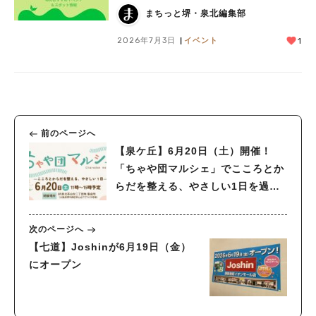
まちっと堺・泉北編集部
2026年7月3日
イベント
1
前のページへ
【泉ケ丘】6月20日（土）開催！
「ちゃや団マルシェ」でこころとか
らだを整える、やさしい1日を過ご
そう♪
次のページへ
【七道】Joshinが6月19日（金）
にオープン