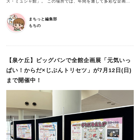
ス・ミュシャ館」。 この場所では、年間を通して多彩な企画展
が次々と行われています。 今回は、現在開催されている企画展
をご紹介します。 企画展「ミュシャのある暮らし」 開催期間：
まちっと編集部
2026年4月4日(土)～7月26日(日) 時間：9:30～17:15（入館は1
もちの
6：30まで） 休館日：月曜日（休日の場合は開館）、休日の翌日
（7月21日）※ただし、4月30日・5月4日･5日･6日･7日、7月20
日は開館 入館料：＜一般＞510円＜高校生・大学生＞310円※要
学生証提示＜小学生・中学生＞100円 ※小学生未満は無料。 ※堺
市内にお住まいの満６５歳以上の方と介助（必要な場合）の方は
【泉ケ丘】ビッグバンで全館企画展「元気いっ
無料。（公的証明書提示必要） ※障害者手帳等をお持ちの方と
ぱい！からだ×じぶんトリセツ」が7月12日(日)
介助の方は無料。（障害者手帳等提示必要） ※20人以上の団体
まで開催中！
は割引料金適用 ※その他各種提携割引制度があります。詳しく
はお問い合わせください。 ■日常を彩るミュシャ作品 淡い色彩
と繊細な線で描かれるミュシャの作品は、遠くから眺めるだけで
なく、身近に置いて楽しみたくなる魅力があります。 本展で
は、最も身近な場所である「家」に注目。 ミュシャが、家庭の
日常をどのように特別な時間へと変えたのかを紹介しています。
■さまざまな展示や参加型イベントも 全5章の構成で、テーマご
とにミュシャの多彩な世界を紹介しています。 ポスター、装飾
パネル、ステンドグラス、ジュエリー、お菓子のパッケージな