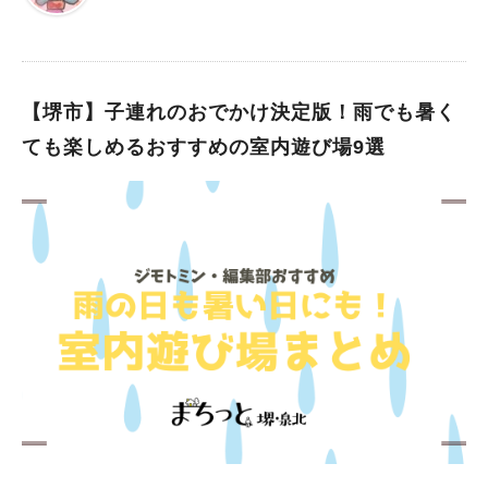
で囲われた部分です。 かなり広域で楽しむことができますよ
ね。 しかも、1年中利用することができるのがうれしいです。
バーベキュー可能区域に張り紙などはないので、しっかり地図を
確認してくださいね。 バーベキュー禁止区域と書かれた場所
や、遊戯場周辺でのBBQはやめましょう。 浜寺公園内には、水
【堺市】子連れのおでかけ決定版！雨でも暑く
道や炭捨て場、トイレもあります。 無料で利用できるバーベキ
ても楽しめるおすすめの室内遊び場9選
ュー場で、ここまで設備が整っているのはありがたすぎます。
浜寺公園でのバーベキューを楽しむ 先日、家族で浜寺公園での
バーベキューを楽しんできました。 我が家では、第2駐車場や第
3駐車場に車を止めて、その近くでバーベキューをするのが恒
例。 数時間ゆっくりしたらすぐに帰るので、良心的な駐車料金
がうれしいです。 浜寺公園の豊かな緑の中でバーベキュー…と
っても気持ちがよくて最高です！ なお、直火禁止なので、バー
ベキューコンロを用意してくださいね。 ルールを守って楽しも
う 浜寺公園には、無料で1年中利用できるバーベキューエリアが
あります。 でも、無料で自由にバーベキューができるのは、当
たり前のことじゃありません…。 ゴミを持ち帰ったり火の取扱
いに注意したり、最低限のマナーを心がけたいですね。 これか
らも浜寺公園でのバーベキューを楽しめるように、公園のルール
を守りましょう！