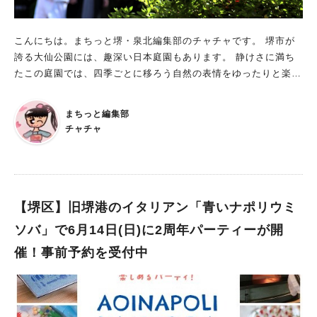
日から、すべての自転車利用者に対しヘルメットの着用が努力義
務化されています。自転車走行中の写真については、ヘルメット
を着用していない場合、無効とさせていただきます。 5.第三者
こんにちは。まちっと堺・泉北編集部のチャチャです。 堺市が
の著作権その他の知的財産権や肖像権その他の権利を侵害するも
誇る大仙公園には、趣深い日本庭園もあります。 静けさに満ち
の、公序良俗に反するもの、または反する恐れのあるもの、特定
たこの庭園では、四季ごとに移ろう自然の表情をゆったりと楽し
の個人・団体が利益を受けるもの、他人を誹謗中傷するものその
めますよね。 みなさんは、どの季節の日本庭園に心惹かれます
他本市が不適切と判断するものは無効です。 6.その他詳細は
か？ 今回は、あなたのお気に入りシーンを応募する、写真コン
まちっと編集部
「サイクルシティ堺フォトフェスタ2026募集要領」を必ずご確
テストをご紹介します！ 第16回写真コンテスト ・応募部門A
チャチャ
認ください。 ■サイクルシティ堺での自転車との写真 みなさん
「日本庭園の四季折々の風景」 ・応募部門B 「日本庭園の魅力
は、堺市が推進している「サイクルシティ堺」をご存知ですか？
を表現したもの テーマ…ライトアップ」 応募期間：2026年6
これは、市民はもちろん、観光で訪れる人にも自転車の街堺の魅
月5日(金)～7月5日(日) 結果発表日：8月1日(土) 展示期間：8月1
力を知ってもらおう、という素敵な取り組みです。 堺と自転車
日(土)～8月30日(日) 展示場所：大仙公園日本庭園 休憩舎 参加
の繋がりは深く、そのルーツはなんと古墳時代にまでさかのぼる
料：無料 審査員：大阪芸術大学短期大学部客員教授 福
【堺区】旧堺港のイタリアン「青いナポリウミ
と言われています。 当時の高度な鉄加工技術が鉄砲へ、そして
原 成雄氏 ほか 大仙公園の日本庭園内で、自分で撮影した写真で
ソバ」で6月14日(日)に2周年パーティーが開
堺打刃物から自転車産業へと、今日まで受け継がれてきたのだそ
応募できる、「第16回写真コンテスト」。 2つの部門があり、郵
催！事前予約を受付中
う。 こんな独自の自転車の歴史を持つ堺ならではの、フォトコ
送もしくは直接持ち込みで応募できます。 詳しい応募条件や応
ンテストが開催中！ みなさんが撮影した、「堺×自転車」の写真
募用紙などは、公式サイトを確認してください。 8月1日(土)か
で応募できますよ。 ■募集テーマは3つ！ 募集テーマは（1）
らは、写真の展示も行われるので、ぜひ見に行ってくださいね。
「自転車×観光」（2）「自転車×自然風景」（3）「自転車×私の
自慢の1枚で応募！ 日本庭園へ行くのが好きな方や、写真を撮る
日常」の3つあり、この中から1つ選んで応募できます。一人何作