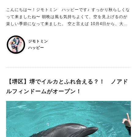
て施設提供
こんにちは〜！ジモトミン ハッピーです♪ すっかり秋らしくな
って来ましたね〜 朝晩は風も気持ちよくて、空を見上げるのが
楽しい季節になって来ました。 空と言えば 10月4日から、大仙
公園で気球が 運行開始されます。 地上約100mから、堺の街並
みや仁徳天皇陵古墳を始めとする世界遺産・百舌鳥古墳群などを
ジモトミン
空の上から眺めてみませんか？ 【おおさか堺バルーン】 都市部
ハッピー
で運行する唯一ヘリウム型気球体験
【堺区】堺でイルカとふれ合える？！ ノアド
ルフィンドームがオープン！