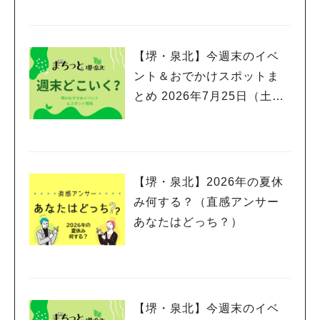
【堺・泉北】今週末のイベ
ント＆おでかけスポットま
とめ 2026年7月25日（土）
～7月26日(日)編
人気のキーワード
【堺・泉北】2026年の夏休
#泉ヶ丘駅
#栂・美木多駅
#光明池駅
#なかもず駅
#深井駅
#ランチ
#カフェ
み何する？（直感アンサー
#あなたはどっち？
あなたはどっち？）
【堺・泉北】今週末のイベ