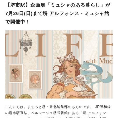
メニューに加え、塊肉を目の前で切り分けるライブカービングが
【堺市駅】企画展「ミュシャのある暮らし」が
実施！ そのほか、ゲーム大会やバルーンアートなど、大人から
7月26日(日)まで堺 アルフォンス・ミュシャ館
子どもまで楽しめる企画が多数用意されています。 オープン当
で開催中！
初から人気のピッツァ作り体験「ピッツァニア」も同時開催さ
れ、スーパーボールすくいやわたがしといった縁日ブースも登
場。 さらに、「7月31日の堺大魚夜市のルーフトップ有料観覧席
招待」など、豪華景品が当たるイベントも予定されています。
家族や友達と特別な1日を過ごせますよ！ 家族で楽しめるパーテ
ィへ！ 癒やされるロケーションで、おいしい料理を食べながら
遊ぶ……。 最高の時間になりそうですよね！ 事前予約受付中だ
そうなので、気になる方は電話連絡してみてくださいね。 ※画
像は全てバルニバービより提供
こんにちは。まちっと堺・泉北編集部のもちのです。 JR阪和線
の堺市駅直結、ベルマージュ堺弐番館にある「堺 アルフォン