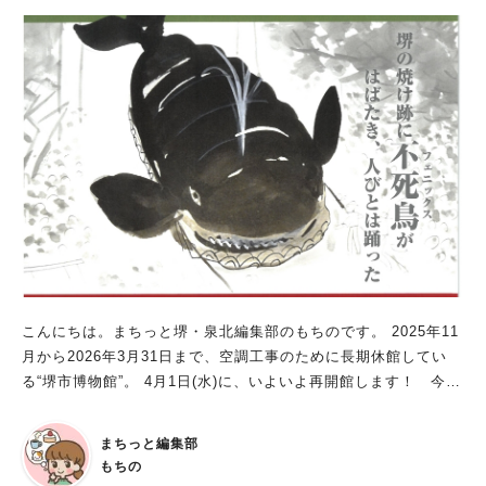
展示されています。 3階では、「日本人に一番多い血液型は？」
など、気になる「からだのふしぎクイズ」が行われています。 4
階では、動物病院コーナーや、ビッグバンオリジナルの身体測定
も実施中！ ■人気のワークショップは要チェック 期間中の特定
日に開催されているワークショップも、参加したいですよね！
工作ワークショップでは、4月18日～5月17日は「カードケース
キーホルダー」、5月23日～7月12日には「ひかるうちわ」が作
れます。 2階スペースキッチンでは、5月24日(日)＆6月28日(日)
は「出張パン教室」が開催。また、「飴細工体験」が行われる日
もありますよ（※開催日はHPをチェックしてください）！ な
お、これらに参加するには、チケットを購入する必要がありま
す。先着順で、定員があるのでご注意ください。 ■忍者体験ラリ
ーも!? 6月14日(日)10時30分～16時30分には、1階こども劇場で
「忍者体験ラリー」に参加できちゃいます！ 上着、ハチマキ、
こんにちは。まちっと堺・泉北編集部のもちのです。 2025年11
帯を装着して、一流忍者気分に。 手裏剣など、憧れの忍術にラ
月から2026年3月31日まで、空調工事のために長期休館してい
リー形式で挑戦できます！ 体について知ろう！ 自分の体や心に
る“堺市博物館”。 4月1日(水)に、いよいよ再開館します！ 今回
ついて、詳しく知ることができる企画展「元気いっぱい！からだ
は、開館と同時に開催される企画展と、特別イベントをご紹介し
×じぶんトリセツ」。 今まで何気なく使っていた“体”について、
ますよ。 企画展「昭和の記憶」 期間：2026年4月1日(水)～6月1
まちっと編集部
改めて学んでみませんか？ 遊びながら学べる楽しい企画がいっ
4日(日) 開館時間：午前9時30分～午後5時15分（入館は午後4時
もちの
ぱいなので、ぜひビッグバンに遊びに行ってみてくださいね！
30分まで） 休館日：月曜日（5月4日は開館） 観覧料：一般 200