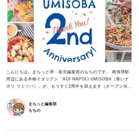
ことが好きな方、お気に入りの瞬間を応募してみてはいかがでし
品でも応募可能ですが、1回の申請で送付できる写真は、1枚まで
ょうか？ あなたのとっておきの1枚で、コンテストにチャレンジ
です。また、複数の応募があった場合でも、入賞は一人1作品だ
してみるのは、とても楽しそうです。 ※画像は施設提供
そうです。 プロアマ問わず、スマートフォンで撮影した写真で
もOKなので、気軽に参加できますよ。 “堺にまつわる自転車写
真”で参加を サイクルシティ堺に関連した、自転車の写真で応募
できるフォトコンテスト。 募集テーマが3つあるので、自分にあ
ったテーマで参加できるのがうれしいですね。 ぜひ、自慢の1枚
で応募してみてください。 ※画像は全て堺市自転車企画推進課
提供
こんにちは。まちっと堺・泉北編集部のもちのです。 南海堺駅
周辺にある本格イタリアン「AOI NAPOLI UMISOBA（青いナ
ポリ ウミソバ）」が、もうすぐ2周年を迎えます（オープン当初
の記事はこちら）。 旧港にあるオシャレなレストランで、地域
の方が参加できる楽しいイベントが開催予定です！ ウミソバ２
まちっと編集部
周年パーティー 日程：2026年6月14日(日) 時間：11時～ 入場
もちの
料：＜事前予約＞大人…2500円 6～12歳…1500円 未就学
児…無料 ＜当日入場＞事前予約料金＋500円 予約先：（072-24
2-3830） ※5月中の予約で、マルゲリータ年内パスがもらえます
（大人の人数分）！ 2周年を記念した特別ビュッフェでは、限定