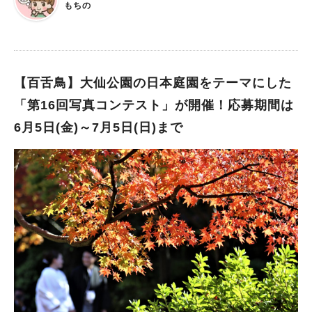
もちの
自然風景」（3）「自転車×私の日常」 応募方法：堺市電子申請
システム 応募資格：すべての方 ※応募の際は、（1）～（3）の
中からいずれか1つを選択します。 ※自転車が一緒に写っている
写真で応募してください。（スマートフォンで撮影した写真も応
募可能です。）その他条件も必ず確認してください。 ※景品の
【百舌鳥】大仙公園の日本庭園をテーマにした
当選権利があるのは、当選者への景品発送の都合上、日本在住の
「第16回写真コンテスト」が開催！応募期間は
方に限ります。 主な応募条件 1.おおむね 1年以内に堺市内で撮
6月5日(金)～7月5日(日)まで
影され、自転車が一緒に写っている写真に限ります。 2.応募す
る写真は、応募者本人が撮影したものにしてください。過去に応
募者本人のSNS等で発表した作品も応募可能です。ただし、以下
に該当する場合は、応募が無効となります。 （1）過去にコンテ
スト等で入賞した作品 （2）他コンテストへの二重応募及び本市
が類似と判断した作品 3.生成AIによる生成・合成等、過度な加
工を施した作品の応募はご遠慮ください。コラージュ等の組合せ
写真も応募できません。軽微な明度・彩度・色調整、トリミング
等の加工の施された作品は応募可能です。 4.立ち入り禁止区域
及び撮影禁止場所で撮影された作品は、無効とします。また、法
律や公共ルールに違反する作品（車道での逆走、公道での並走
等）も無効とします。 ※道路交通法の改正により、令和5年4月1