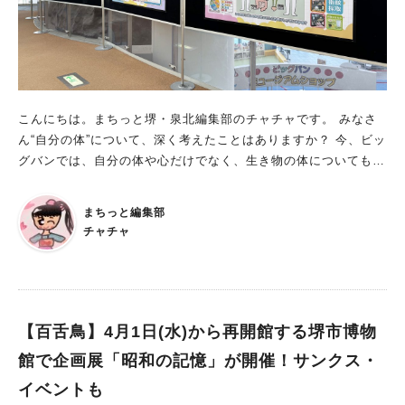
ど、幅広いジャンルのミュシャ作品が揃います。 章ごとに異な
る魅力を味わいながら、作品の広がりを感じられるでしょう。
また、「#我が家のミュシャ」というハッシュタグとともにSNS
に投稿された写真を展示するコーナーも！ 身近な場所で、現代
も愛されているミュシャ作品の写真を、投稿してみてはいかがで
しょうか？ 芸術作品に触れよう 堺市内で、気軽にミュシャの作
こんにちは。まちっと堺・泉北編集部のチャチャです。 みなさ
品を見ることができるのは、幸せですよね！ あまり美術館に行
ん“自分の体”について、深く考えたことはありますか？ 今、ビッ
かないという方も、行ってみてはいかがでしょうか？ 来館され
グバンでは、自分の体や心だけでなく、生き物の体についても学
る際は、館内のマナーを意識しながら、心落ち着くひとときを楽
べるイベントが開催中！ さっそく詳細を見ていきましょう。 全
しんでください！ ぜひ、展示の中から、お気に入りの作品を見
館企画展「元気いっぱい！からだ×じぶんトリセツ」 開催期間：
まちっと編集部
つけてくださいね。 ※画像は施設提供
2026年4月14日(火)～7月12日(日) 開館時間：10 時～17時（入館
チャチャ
は16 時 30 分まで） 休館日：月曜日（※詳細はビッグバンホー
ムページをご確認ください。） 入館料：大人 1,100 円、小・中
学生 800 円、幼児（3 歳以上）600 円、幼児（3 歳未満）無料
※1 階エリアは無料 ■各階で異なる展示内容！ 堺で人気の屋内遊
び場“堺市立ビッグバン”で、現在行われている企画展は、「元気
【百舌鳥】4月1日(水)から再開館する堺市博物
いっぱい！からだ×じぶんトリセツ」です。 大きなテーマは同じ
館で企画展「昭和の記憶」が開催！サンクス・
だけれど、各階で展示内容が変わるのが、全館企画展の楽しいと
イベントも
ころ。 入口から階段を上がった2階では、「からだトリビア」が