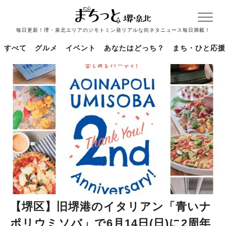
毎日更新！堺・泉北エリアのジモトミン発リアルな街ネタニュース毎日満載！
すべて
グルメ
イベント
あなたはどっち？
まち・ひと応援
【堺区】旧堺港のイタリアン「青いナ
ポリウミソバ」で6月14日(日)に2周年