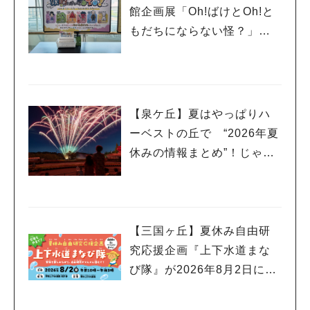
館企画展「Oh!ばけとOh!と
もだちにならない怪？」が1
1月23日（月祝）まで開催
中！
【泉ケ丘】夏はやっぱりハ
ーベストの丘で “2026年夏
休みの情報まとめ”！じゃぶ
じゃぶ広場や夏祭りイベン
トでミニ花火ショーも
【三国ヶ丘】夏休み自由研
究応援企画『上下水道まな
び隊』が2026年8月2日に開
催！昨年度のレポートも！