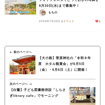
9月30日(水)まで募集中！
もちの
2026年7月25日
イベント
1
前のページへ
【大小路】菅原神社の「令和８年
度 ホタル観賞会」が6月5日
（金）・6月6日（土）に開催！
次のページへ
【白鷺】子ども図書館併設「しらさ
ぎlibrary cafe」でモーニング