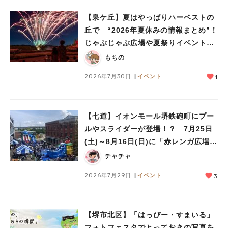
#あなたはどっち？
【泉ケ丘】夏はやっぱりハーベストの
丘で “2026年夏休みの情報まとめ”！
じゃぶじゃぶ広場や夏祭りイベントで
ミニ花火ショーも
もちの
2026年7月30日
イベント
1
【七道】イオンモール堺鉄砲町にプー
ルやスライダーが登場！？ 7月25日
(土)～8月16日(日)に「赤レンガ広場
Kid’s Water PARK 2026」が開催
チャチャ
2026年7月29日
イベント
3
【堺市北区】「はっぴー・すまいる」
フォトフェスタでとっておきの写真を