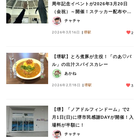
周年記念イベントが2026年3月20日
（金祝）～開催！ステッカー配布や特
別割引など！
チャチャ
2026年3月16日
堺駅
2
【堺駅】とろ煮豚が主役！「のあ♡バ
ル」の出汁スパイスカレー
あかね
2026年2月18日
堺駅
3
【堺】「ノアドルフィンドーム」で2
月1日(日)に堺市民感謝DAYが開催！入
場料が半額に！
チャチャ