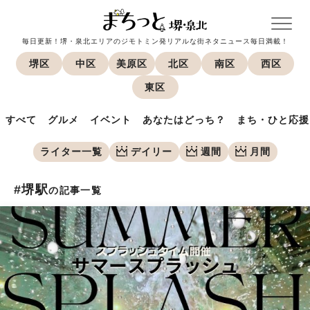
毎日更新！堺・泉北エリアのジモトミン発リアルな街ネタニュース毎日満載！
堺区
中区
美原区
北区
南区
西区
東区
すべて
グルメ
イベント
あなたはどっち？
まち・ひと応援
ライター一覧
デイリー
週間
月間
#堺駅
の記事一覧