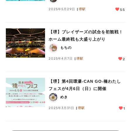
2025年5月29日
堺駅
55
【堺】ブレイザーズの試合を初観戦！
ホーム最終戦も大盛り上がり
もちの
2025年4月7日
堺駅
2
【堺】第4回環濠-CAN GO-橋わたし
フェスが4月6日（日）に開催
めき
2025年3月31日
堺駅
1