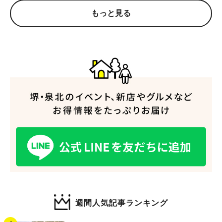
もっと見る
人気のキーワード
#泉ヶ丘駅
#栂・美木多駅
#光明池駅
#なかもず駅
#深井駅
#ランチ
#カフェ
#あなたはどっち？
週間人気記事ランキング