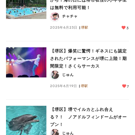
から！海の日には堺市在住の小中学生
は無料で利用可能！
チャチャ
2025年6月23日
堺駅
3
【堺区】爆笑に驚愕！ギネスにも認定
されたパフォーマンスが堺に上陸！期
間限定！さくらサーカス
じゅん
2025年6月19日
堺駅
7
【堺区】堺でイルカとふれ合え
る？！ ノアドルフィンドームがオー
プン！
じゅん