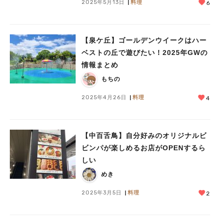
2025年5月13日
料理
6
【泉ケ丘】ゴールデンウイークはハー
ベストの丘で遊びたい！2025年GWの
情報まとめ
もちの
2025年4月26日
料理
4
【中百舌鳥】自分好みのオリジナルビ
ビンパが楽しめるお店がOPENするら
しい
めき
2025年3月5日
料理
2