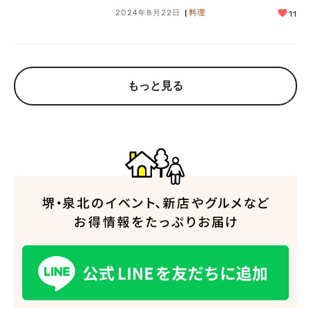
2024年8月22日
料理
11
もっと見る
人気のキーワード
#泉ヶ丘駅
#栂・美木多駅
#光明池駅
#なかもず駅
#深井駅
#ランチ
#カフェ
#あなたはどっち？