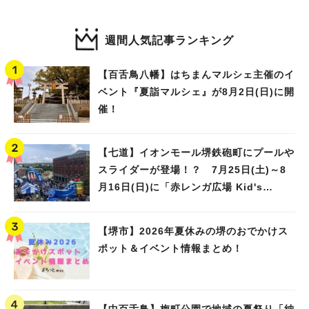
週間人気記事ランキング
【百舌鳥八幡】はちまんマルシェ主催のイ
ベント『夏詣マルシェ』が8月2日(日)に開
催！
【七道】イオンモール堺鉄砲町にプールや
スライダーが登場！？ 7月25日(土)～8
月16日(日)に「赤レンガ広場 Kid's
Water PARK 2026」が開催
【堺市】2026年夏休みの堺のおでかけス
ポット＆イベント情報まとめ！
【中百舌鳥】梅町公園で地域の夏祭り「納