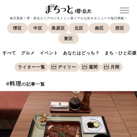
毎日更新！堺・泉北エリアのジモトミン発リアルな街ネタニュース毎日満載！
堺区
中区
美原区
北区
南区
西区
東区
すべて
グルメ
イベント
あなたはどっち？
まち・ひと応援
ライター一覧
デイリー
週間
月間
#料理
の記事一覧