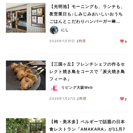
【光明池】モーニングも、ランチも、
夜営業日も♪しみじみおいしいおうち
ごはんとこだわりハンバーガー🍔
の”でんでんカフェ”
にし
2025年1月31日
料理
6
【三国ヶ丘】フレンチシェフの作るセ
レクト焼き鳥をコースで「炭火焼き鳥
フィーネ」
リビング大阪Web
2025年1月27日
料理
2
【栂・美木多】ベルギーで話題の日本
食レストラン「AMAKARA」が11月7