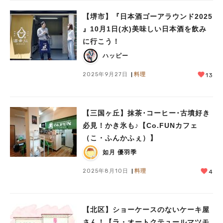
【堺市】『日本酒ゴーアラウンド2025
』10月1日(水)美味しい日本酒を飲み
に行こう！
ハッピー
2025年9月27日
料理
13
【三国ヶ丘】抹茶･コーヒー･古墳好き
必見！かき氷も♪【Co.FUNカフェ
（こ・ふんかふぇ）】
如月 優羽季
2025年8月10日
料理
4
【北区】ショーケースのないケーキ屋
さん！【ラ・オートクテュールマツモ