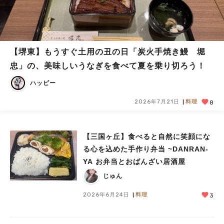
【堺東】もうすぐ土用の丑の日「炭火手焼き鰻 堀
忠」の、美味しいうなぎを食べて夏を乗り切ろう！
ハッピー
2026年7月21日
料理
8
【三国ヶ丘】食べると自然に笑顔にな
る心を込めた手作り弁当 ~DANRAN-
YA お弁当とおばんざい居酒屋
じゅん
2026年6月24日
料理
3