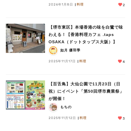
2026年1月8日
料理
2
【堺市東区】本場香港の味を白鷺で味
わえる！【香港料理カフェ .taps
OSAKA（ドットタップス大阪）】
如月 優羽季
2025年11月17日
料理
4
【百舌鳥】大仙公園で11月23日（日
祝）にイベント「第50回堺市農業祭」
が開催！
もちの
2025年11月12日
料理
3