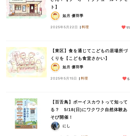
ト】
如月 優羽季
2025年5月22日
料理
11
【東区】食を通じてこどもの居場所づ
くりを【こども食堂さかい】
如月 優羽季
2025年5月15日
料理
5
【百舌鳥】ボーイスカウトって知って
る？ 5/18(日)にワクワク自然体験あ
そび開催！
にし