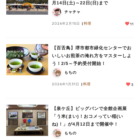
月14日(土)～22日(日)まで
チャチャ
2026年2月15日
料理
11
【百舌鳥】堺市都市緑化センターでお
いしいお煎茶の淹れ方をマスターしよ
う！2/5～予約受付開始！
もちの
2026年1月31日
料理
3
【泉ケ丘】ビッグバンで全館企画展
「う米(まい)！おコメってい稲(い
ね)！」が4月12日まで開催中！
もちの