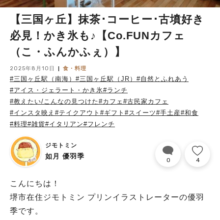
【三国ヶ丘】抹茶･コーヒー･古墳好き
必見！かき氷も♪【Co.FUNカフェ
（こ・ふんかふぇ）】
2025年8月10日
食・料理
#三国ヶ丘駅（南海）
#三国ヶ丘駅（JR）
#自然とふれあう
#アイス・ジェラート・かき氷
#ランチ
#教えたい/こんなの見つけた
#カフェ
#古民家カフェ
#インスタ映え
#テイクアウト
#ギフト
#スイーツ
#手土産
#和食
#料理
#雑貨
#イタリアン
#フレンチ
ジモトミン
如月 優羽季
0
4
こんにちは！
堺市在住ジモトミン プリンイラストレーターの優羽
季です。