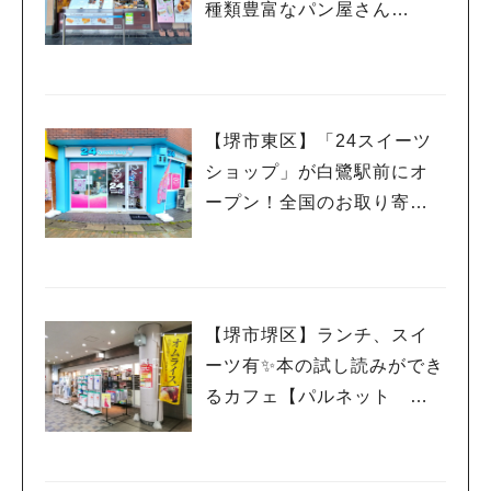
種類豊富なパン屋さん
【ル・クロワッサン 堺東】
【堺市東区】「24スイーツ
ショップ」が白鷺駅前にオ
ープン！全国のお取り寄せ
スイーツが24時間いつでも
買える
【堺市堺区】ランチ、スイ
ーツ有✨本の試し読みができ
るカフェ【パルネット 本
人気のキーワード
と珈琲 ベルマージュ堺
#泉ヶ丘駅
#栂・美木多駅
#光明池駅
#なかもず駅
#深井駅
#ランチ
#カフェ
店】
#あなたはどっち？