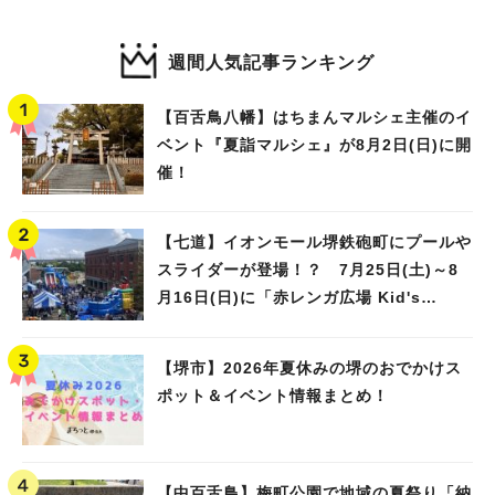
週間人気記事ランキング
【百舌鳥八幡】はちまんマルシェ主催のイ
ベント『夏詣マルシェ』が8月2日(日)に開
催！
【七道】イオンモール堺鉄砲町にプールや
スライダーが登場！？ 7月25日(土)～8
月16日(日)に「赤レンガ広場 Kid's
Water PARK 2026」が開催
【堺市】2026年夏休みの堺のおでかけス
ポット＆イベント情報まとめ！
【中百舌鳥】梅町公園で地域の夏祭り「納