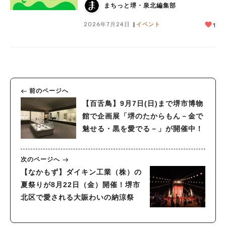
まちっと堺・泉北編集部
2026年7月24日
イベント
1
前のページへ
【百舌鳥】9月7日(日)まで堺市博物
館で企画展「堺のたからもん－金で
魅せる・黒を愛でる－」が開催中！
次のページへ
【なかもず】ダイキン工業（株）の
夏祭りが8月22日（金）開催！堺市
北区で愛される大賑わいの納涼祭