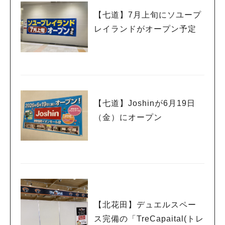
【七道】7月上旬にソユープ
レイランドがオープン予定
【七道】Joshinが6月19日
（金）にオープン
【北花田】デュエルスペー
ス完備の「TreCapaital(トレ