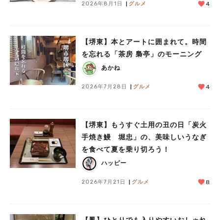
2026年8月1日
グルメ
4
【堺東】本とアートに囲まれて。時間
を忘れる「茶房 梟亭」のモーニング
あかね
2026年7月28日
グルメ
4
人気のキーワード
#泉ヶ丘駅
#栂・美木多駅
#光明池駅
#なかもず駅
#深井駅
#ランチ
#カフェ
【堺東】もうすぐ土用の丑の日「炭火
#あなたはどっち？
手焼き鰻 堀忠」の、美味しいうなぎ
を食べて夏を乗り切ろう！
ハッピー
2026年7月21日
グルメ
8
【鳳】ひとりでも入りやすいおしゃれ