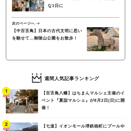
な1日に
次のページへ
【中百舌鳥】日本の古代文明に思い
を馳せて…御陵山公園をお散歩！
週間人気記事ランキング
【百舌鳥八幡】はちまんマルシェ主催のイ
ベント『夏詣マルシェ』が8月2日(日)に開
催！
【七道】イオンモール堺鉄砲町にプールや