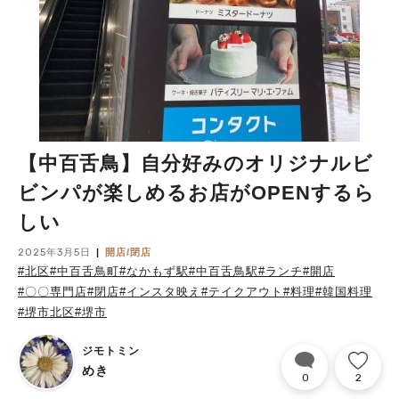
【中百舌鳥】自分好みのオリジナルビ
ビンパが楽しめるお店がOPENするら
しい
2025年3月5日
開店/閉店
#北区
#中百舌鳥町
#なかもず駅
#中百舌鳥駅
#ランチ
#開店
#〇〇専門店
#閉店
#インスタ映え
#テイクアウト
#料理
#韓国料理
#堺市北区
#堺市
ジモトミン
めき
0
2