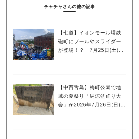
チャチャさんの他の記事
【七道】イオンモール堺鉄
砲町にプールやスライダー
が登場！？ 7月25日(土)～
8月16日(日)に「赤レンガ広
場 Kid’s Water PARK 202
6」が開催
【中百舌鳥】梅町公園で地
域の夏祭り「納涼盆踊り大
会」が2026年7月26日(日)に
開催！