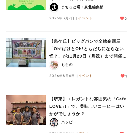
まちっと堺・泉北編集部
2026年8月7日
イベント
2
【泉ケ丘】ビッグバンで全館企画展
「Oh!ばけとOh!ともだちにならない
怪？」が11月23日（月祝）まで開催
中！
もちの
2026年8月6日
イベント
1
【堺東】エレガントな雰囲気の「Cafe
LOVE it」で、美味しいコーヒーはい
かがでしょうか？
ハッピー