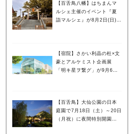
【百舌鳥八幡】はちまんマ
ルシェ主催のイベント『夏
詣マルシェ』が8月2日(日)に
開催！
【宿院】さかい利晶の杜×文
豪とアルケミスト企画展
「明キ星ヲ繋グ」が9月6日
(日)まで開催！
【百舌鳥】大仙公園の日本
庭園で7月18日（土）～20日
（月祝）に夜間特別開園！2
日間限定のかき氷販売も