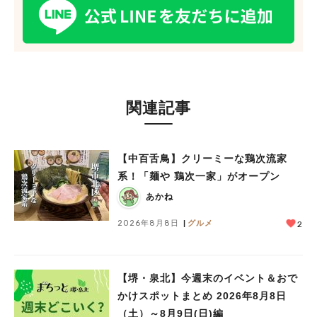
人気のキーワード
#泉ヶ丘駅
#栂・美木多駅
#光明池駅
#なかもず駅
#深井駅
#ランチ
#カフェ
#あなたはどっち？
関連記事
【中百舌鳥】クリーミーな鶏次流家
系！「麺や 鶏次一家」がオープン
あかね
2026年8月8日
グルメ
2
【堺・泉北】今週末のイベント＆おで
かけスポットまとめ 2026年8月8日
（土）～8月9日(日)編