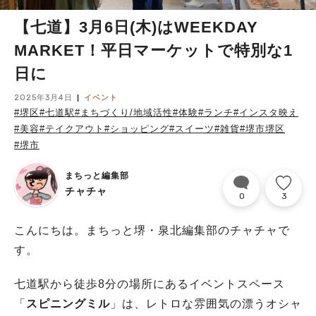
【七道】3月6日(木)はWEEKDAY
MARKET！平日マーケットで特別な1
日に
2025年3月4日
イベント
#堺区
#七道駅
#まちづくり/地域活性
#体験
#ランチ
#インスタ映え
#美容
#テイクアウト
#ショッピング
#スイーツ
#雑貨
#堺市堺区
#堺市
まちっと編集部
チャチャ
0
3
こんにちは。まちっと堺・泉北編集部のチャチャで
す。
七道駅から徒歩8分の場所にあるイベントスペース
「
スピニングミル
」は、レトロな雰囲気の漂うオシャ