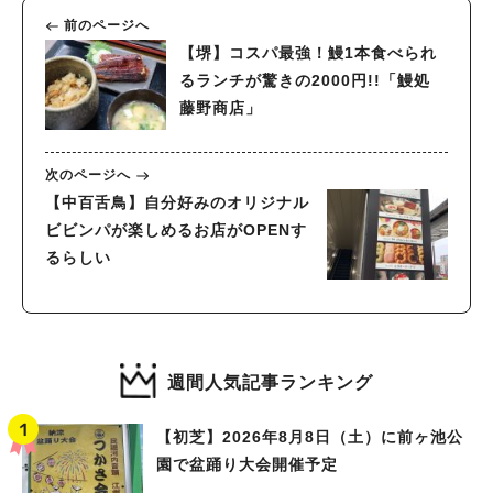
前のページへ
【堺】コスパ最強！鰻1本食べられ
るランチが驚きの2000円!!「鰻処
藤野商店」
次のページへ
【中百舌鳥】自分好みのオリジナル
ビビンパが楽しめるお店がOPENす
るらしい
週間人気記事ランキング
【初芝】2026年8月8日（土）に前ヶ池公
園で盆踊り大会開催予定