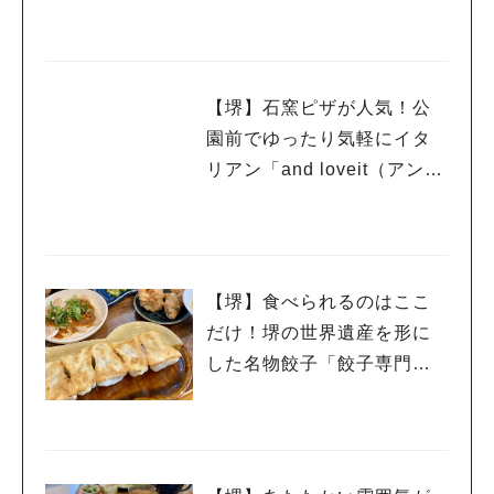
（キノココチ）」
【堺】石窯ピザが人気！公
園前でゆったり気軽にイタ
リアン「and loveit（アンド
ラビット）」
【堺】食べられるのはここ
だけ！堺の世界遺産を形に
した名物餃子「餃子専門店
紬刃（つむは）」