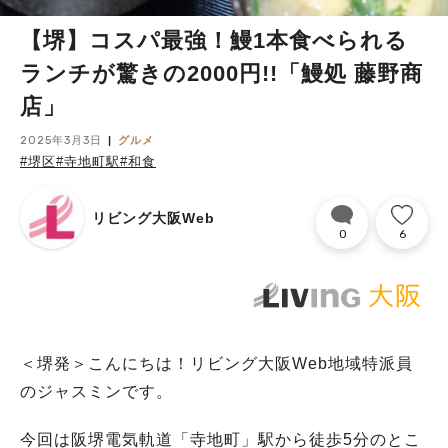
【堺】コスパ最強！鰻1本食べられる
ランチが驚きの2000円!!「鰻処 藤野商
店」
2025年3月3日
グルメ
#堺区
#寺地町駅
#和食
リビング大阪Web
0
6
＜堺発＞こんにちは！リビング大阪Web地域特派員
のジャスミンです。
今回は阪堺電気軌道「寺地町」駅から徒歩5分のとこ