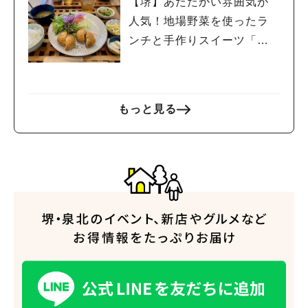
【堺】あたたかい雰囲気が
人気！地場野菜を使ったラ
ンチと手作りスイーツ「こ
ろかふぇ」
人気のキーワード
#泉ヶ丘駅
#栂・美木多駅
#光明池駅
#なかもず駅
#深井駅
#ランチ
#カフェ
もっと見る
#あなたはどっち？