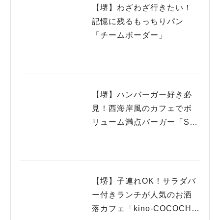
【堺】わざわざ行きたい！
記憶に残るもっちりパン
「チームボーダー」
【堺】ハンバーガー好き必
見！西海岸風のカフェでボ
リューム満点バーガー「SE
AGULL DINER（シーガル
ダイナー）」
【堺】子連れOK！サラダバ
ー付きランチが人気のお洒
落カフェ「kino-COCOCHI