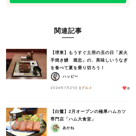
関連記事
【堺東】もうすぐ土用の丑の日「炭火
手焼き鰻 堀忠」の、美味しいうなぎ
を食べて夏を乗り切ろう！
ハッピー
2026年7月21日
グルメ
8
【白鷺】2月オープンの極厚ハムカツ
専門店「ハム大食堂」
あかね