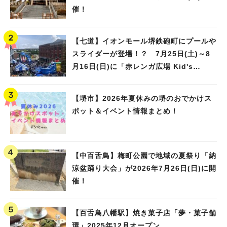
催！
【七道】イオンモール堺鉄砲町にプールや
スライダーが登場！？ 7月25日(土)～8
月16日(日)に「赤レンガ広場 Kid's
Water PARK 2026」が開催
【堺市】2026年夏休みの堺のおでかけス
ポット＆イベント情報まとめ！
【中百舌鳥】梅町公園で地域の夏祭り「納
涼盆踊り大会」が2026年7月26日(日)に開
催！
【百舌鳥八幡駅】焼き菓子店「夢・菓子舗
環」2025年12月オープン