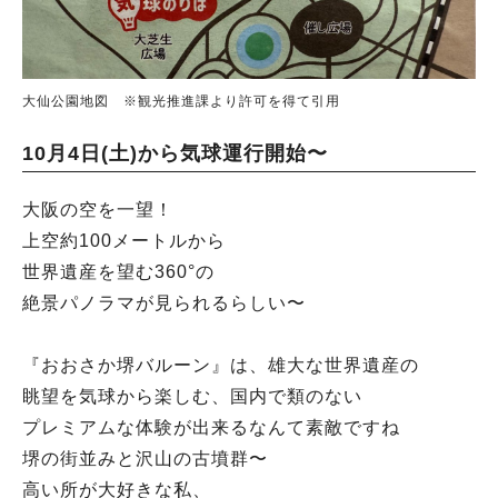
大仙公園地図 ※観光推進課より許可を得て引用
10月4日(土)から気球運行開始〜
大阪の空を一望！
上空約100メートルから
世界遺産を望む360°の
絶景パノラマが見られるらしい〜
『おおさか堺バルーン』は、雄大な世界遺産の
眺望を気球から楽しむ、国内で類のない
プレミアムな体験が出来るなんて素敵ですね
堺の街並みと沢山の古墳群〜
高い所が大好きな私、