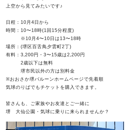
上空から見てみたいです♪
日程：10月4日から
時間：10〜18時(1回15分程度)
※10月4〜10日は13〜18時
場所：(堺区百舌鳥夕雲町2丁)
有料：3,200円・3〜15歳は2,200円
2歳以下は無料
堺市民以外の方は別料金
※おおさか堺バルーンホームページで先着順
気球のりばでもチケットを購入できます。
皆さんも、ご家族やお友達とご一緒に
堺 大仙公園・気球に乗りに来られませんか？