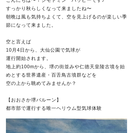
こんにちは〜！ジモトミン ハッピーです♪
すっかり秋らしくなって来ましたね〜
朝晩は風も気持ちよくて、空を見上げるのが楽しい季
節になって来ました。
空と言えば
10月4日から、大仙公園で気球が
運行開始されます。
地上約100mから、堺の街並みや仁徳天皇陵古墳を始
めとする世界遺産・百舌鳥古墳群などを
空の上から眺めてみませんか？
【おおさか堺バルーン】
都市部で運行する唯一ヘリウム型気球体験