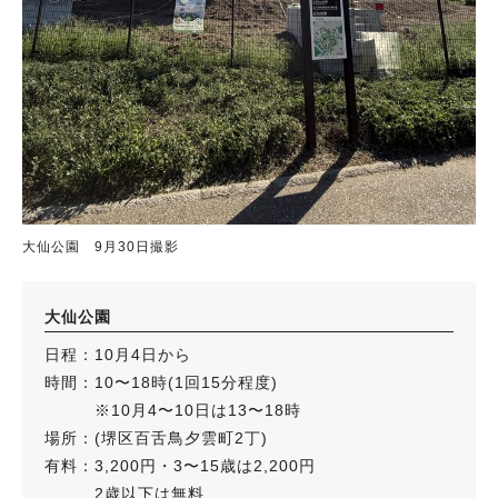
大仙公園 9月30日撮影
大仙公園
日程：10月4日から
時間：10〜18時(1回15分程度)
※10月4〜10日は13〜18時
場所：(堺区百舌鳥夕雲町2丁)
有料：3,200円・3〜15歳は2,200円
2歳以下は無料