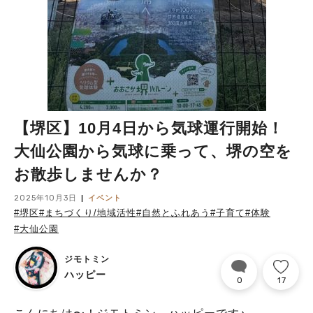
【堺区】10月4日から気球運行開始！
大仙公園から気球に乗って、堺の空を
お散歩しませんか？
2025年10月3日
イベント
#堺区
#まちづくり/地域活性
#自然とふれあう
#子育て
#体験
#大仙公園
ジモトミン
ハッピー
0
17