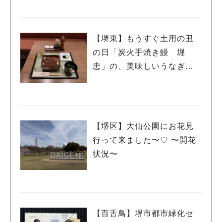
【堺東】もうすぐ土用の丑
の日「炭火手焼き鰻 堀
忠」の、美味しいうなぎを
食べて夏を乗り切ろう！
【堺区】大仙公園にお花見
行って来ました〜♡ 〜開花
状況〜
人気のキーワード
#泉ヶ丘駅
#栂・美木多駅
#光明池駅
#なかもず駅
#深井駅
#ランチ
#カフェ
#あなたはどっち？
【百舌鳥】堺市都市緑化セ