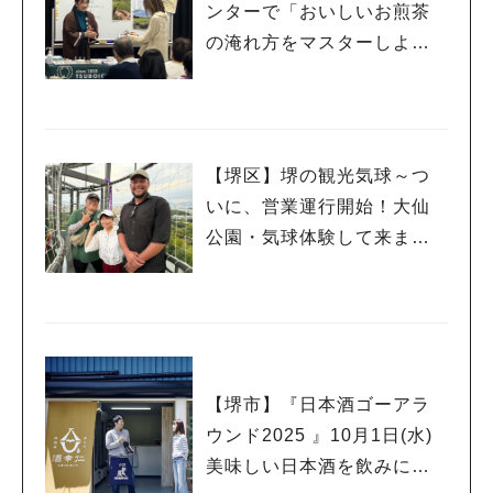
ンターで「おいしいお煎茶
の淹れ方をマスターしよ
う！」イベントに参加して
きました～♡
【堺区】堺の観光気球～つ
いに、営業運行開始！大仙
公園・気球体験して来まし
た〜♡
【堺市】『日本酒ゴーアラ
ウンド2025 』10月1日(水)
美味しい日本酒を飲みに行