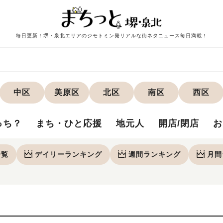
毎日更新！堺・泉北エリアのジモトミン発リアルな街ネタニュース毎日満載！
中区
美原区
北区
南区
西区
っち？
まち・ひと応援
地元人
開店/閉店
お
一覧
デイリー
ランキング
週間
ランキング
月間