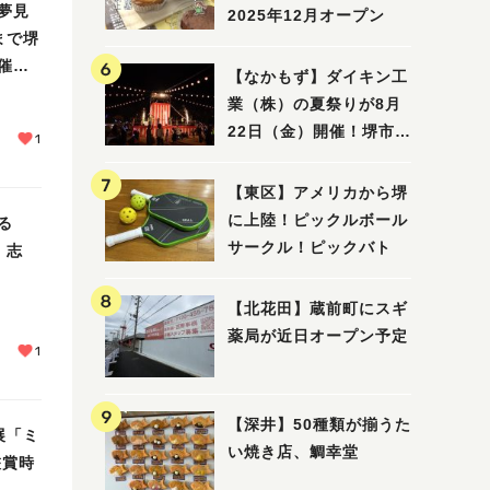
夢見
2025年12月オープン
まで堺
催
【なかもず】ダイキン工
業（株）の夏祭りが8月
22日（金）開催！堺市北
1
区で愛される大賑わいの
納涼祭
【東区】アメリカから堺
に上陸！ピックルボール
る
サークル！ピックバト
 志
【北花田】蔵前町にスギ
薬局が近日オープン予定
1
【深井】50種類が揃うた
展「ミ
い焼き店、鯛幸堂
鑑賞時