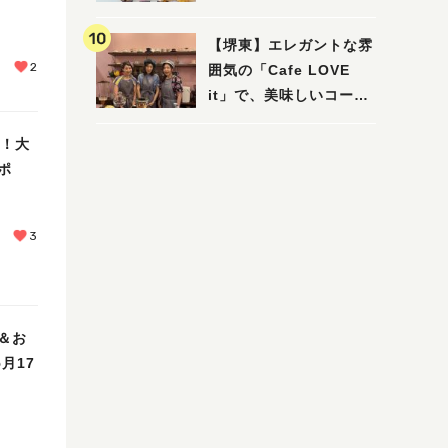
【堺東】エレガントな雰
2
囲気の「Cafe LOVE
it」で、美味しいコーヒ
ーはいかがでしょうか？
演！大
ポ
3
＆お
月17