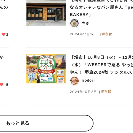
さんの
なるオシャレなパン屋さん「pe
BAKERY」
めき
2024年11月16日
堺市駅
2
が
【堺市】10月8日（火）～12月
（水）「WESTERで巡る やっ
やん！ 堺旅2024秋 デジタル
プラリー」開催
irodori
18
2024年10月2日
堺市駅
もっと見る