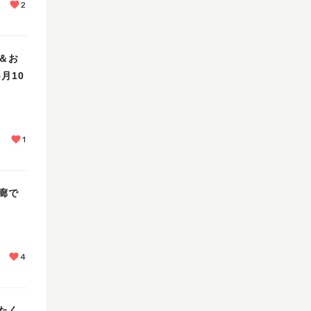
2
＆お
月10
1
廊で
4
たく