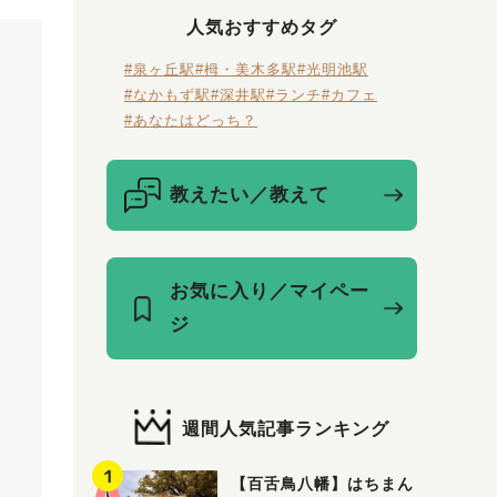
人気おすすめタグ
#泉ヶ丘駅
#栂・美木多駅
#光明池駅
#なかもず駅
#深井駅
#ランチ
#カフェ
#あなたはどっち？
教えたい／教えて
お気に入り／マイペー
ジ
週間人気記事ランキング
【百舌鳥八幡】はちまん