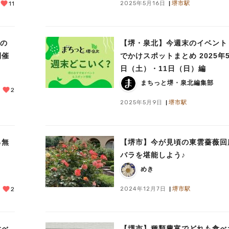
2025年5月16日
堺市駅
11
料の
【堺・泉北】今週末のイベント
開催
でかけスポットまとめ 2025年5
日（土）・11日（日）編
まちっと堺・泉北編集部
2
2025年5月9日
堺市駅
る無
【堺市】今が見頃の東雲薔薇回
バラを堪能しよう♪
めき
2024年12月7日
堺市駅
2
食べ
【堺市】種類豊富でどれも食べ