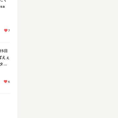
sa
7
25日
ぱえぇ
スタン
6