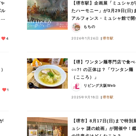
有✨
【堺市駅】企画展「ミュシャが
パル
たハーモニー」が3月29日(日)
ュ堺
アルフォンス・ミュシャ館で開
中！
もちの
2026年1月26日
堺市駅
4
？
【堺】ワンタン麺専門店で食べ
？）
○○?! の正体は？「ワンタン麺
（こころ）」
リビング大阪Web
1
2025年9月18日
堺市駅
が
【堺市】8月17日(日)まで特別
ュシャ 謎の絵画」が開催中！
の注意点はどんなこと？