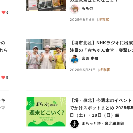
もちの
6
2025年8月6日
堺市駅
ルの
【堺市北区】NHKラジオに出
れら
注目の「赤ちゃん食堂」突撃レ
宮原 史知
2025年5月31日
堺市駅
5
ーキ
【堺・泉北】今週末のイベント
ルマ
でかけスポットまとめ 2025年5
日（土）・18日（日）編
まちっと堺・泉北編集部