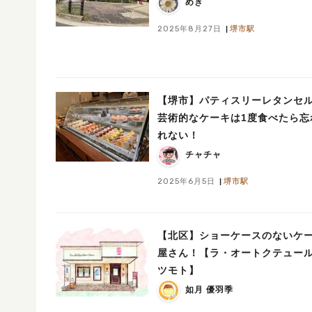
めき
2025年8月27日
堺市駅
【堺市】パティスリーレタンセ
芸術的なケーキは1度食べたら忘
れない！
チャチャ
2025年6月5日
堺市駅
【北区】ショーケースのないケ
屋さん！【ラ・オートクテュー
ツモト】
如月 優羽季