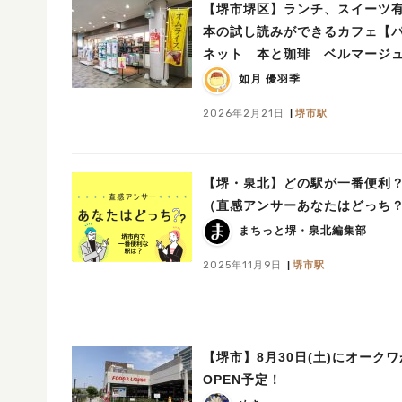
【堺市堺区】ランチ、スイーツ
本の試し読みができるカフェ【
ネット 本と珈琲 ベルマージ
店】
如月 優羽季
2026年2月21日
堺市駅
【堺・泉北】どの駅が一番便利
（直感アンサーあなたはどっち
まちっと堺・泉北編集部
2025年11月9日
堺市駅
【堺市】8月30日(土)にオークワ
OPEN予定！