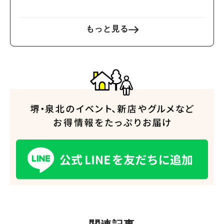
もっと見る
人気のキーワード
#泉ヶ丘駅
#栂・美木多駅
#光明池駅
#なかもず駅
#深井駅
#ランチ
#カフェ
#あなたはどっち？