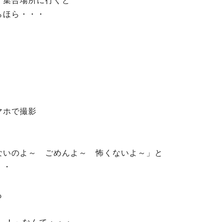
 集合場所に行くと
らほら・・・
マホで撮影
ないのよ～ ごめんよ～ 怖くないよ～」と
・・
も