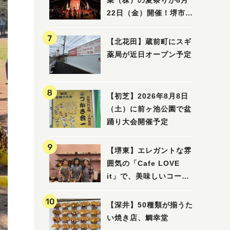
業（株）の夏祭りが8月
22日（金）開催！堺市北
区で愛される大賑わいの
納涼祭
【北花田】蔵前町にスギ
薬局が近日オープン予定
【初芝】2026年8月8日
（土）に前ヶ池公園で盆
踊り大会開催予定
【堺東】エレガントな雰
囲気の「Cafe LOVE
it」で、美味しいコーヒ
ーはいかがでしょうか？
【深井】50種類が揃うた
い焼き店、鯛幸堂