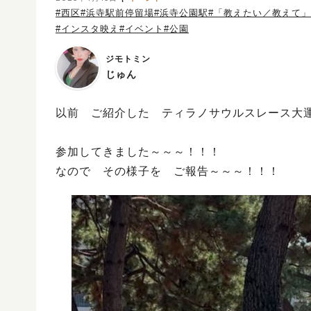
#西区
#浜寺駅前停留場
#浜寺公園駅
#「教えたい／教えて
#インスタ映え
#イベント
#公園
ジモトミン
じゅん
以前 ご紹介した ティラノサウルスレース大
参加してきました～～～！！！
なので その様子を ご報告～～～！！！