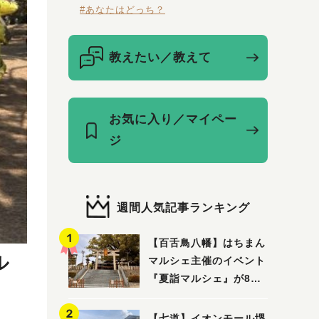
#あなたはどっち？
教えたい／教えて
お気に入り／マイペー
ジ
週間人気記事ランキング
【百舌鳥八幡】はちまん
ル
マルシェ主催のイベント
『夏詣マルシェ』が8月2
日(日)に開催！
【七道】イオンモール堺