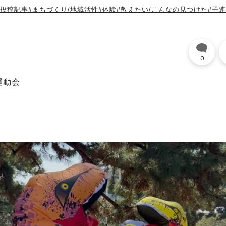
」投稿記事
#まちづくり/地域活性
#体験
#教えたい/こんなの見つけた
#子
0
運動会