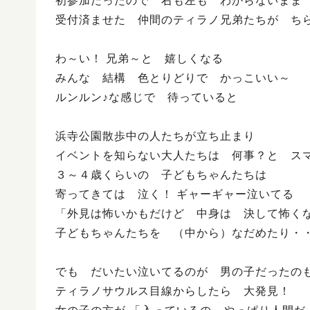
初参加だったので 右も左も わからないまま
受付済ませた 仲間のティラノ兄弟たちが ち
わ～い！ 兄弟～と 嬉しくなる
みんな 結構 色とりどりで かっこいい～
ルンルン♪な感じで 待っていると
浜寺公園散歩中の人たちが立ち止まり
イベントを知らない大人たちは 何事？と ス
３～４歳くらいの 子どもちゃんたちは
寄ってきては 泣く！ ギャーギャー泣いてる
「外見は怖いかもだけど 中身は 決して怖く
子どもちゃんたちを （中から）なだめたり・
でも だいたい泣いてるのが 男の子だったの
ティラノサウルス目線からしたら 大発見！