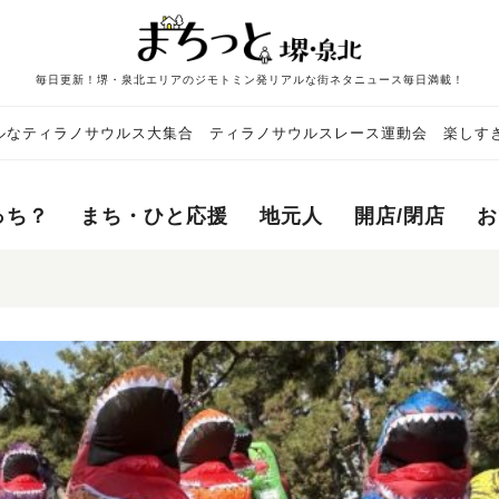
毎日更新！堺・泉北エリアのジモトミン発リアルな街ネタニュース毎日満載！
ルなティラノサウルス大集合 ティラノサウルスレース運動会 楽しす
っち？
まち・ひと応援
地元人
開店/閉店
お