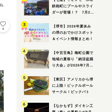
連れ
鉄砲町にプールやスライ
ダーが登場！？ 7月25
日(土)～8月16日(日)に
「赤レンガ広場 Kid's
【堺市】2026年夏休み
6
Water PARK 2026」が
の堺のおでかけスポット
開催
＆イベント情報まとめ！
【中百舌鳥】梅町公園で
地域の夏祭り「納涼盆踊
り大会」が2026年7月26
日(日)に開催！
【東区】アメリカから堺
に上陸！ピックルボール
サークル！ピックバト
【なかもず】ダイキン工