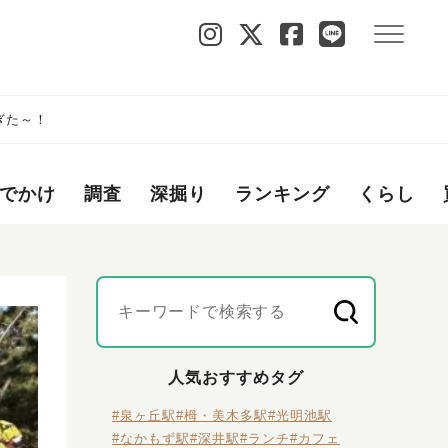
ぎた～！
でかけ
調査
深掘り
ランキング
くらし
人気おすすめタグ
#泉ヶ丘駅
#栂・美木多駅
#光明池駅
#なかもず駅
#深井駅
#ランチ
#カフェ