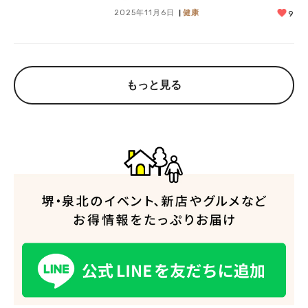
2025年11月6日
健康
9
もっと見る
人気のキーワード
#泉ヶ丘駅
#栂・美木多駅
#光明池駅
#なかもず駅
#深井駅
#ランチ
#カフェ
#あなたはどっち？