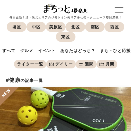
毎日更新！堺・泉北エリアのジモトミン発リアルな街ネタニュース毎日満載！
堺区
中区
美原区
北区
南区
西区
東区
すべて
グルメ
イベント
あなたはどっち？
まち・ひと応援
ライター一覧
デイリー
週間
月間
#健康
の記事一覧