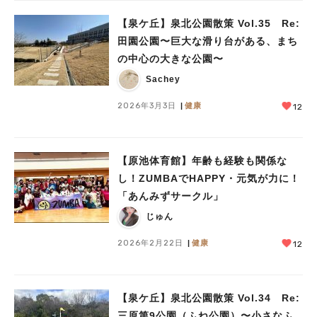
【泉ケ丘】泉北公園散策 Vol.35 Re:
田園公園〜巨大な滑り台がある、まち
の中心の大きな公園〜
Sachey
2026年3月3日
健康
12
【原池体育館】年齢も経験も関係な
し！ZUMBAでHAPPY・元気が力に！
「あんみずサークル」
じゅん
2026年2月22日
健康
12
【泉ケ丘】泉北公園散策 Vol.34 Re:
三原第9公園（ふね公園）〜小さなふ