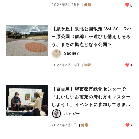
2026年3月28日
健康
5
【泉ケ丘】泉北公園散策 Vol.36 Re:
三原公園〈前編〉〜遊びも備えもそろ
う、まちの拠点となる公園〜
Sachey
2026年3月23日
健康
9
【百舌鳥】堺市都市緑化センターで
「おいしいお煎茶の淹れ方をマスター
しよう！」イベントに参加してきまし
た～♡
ハッピー
2026年3月5日
健康
6