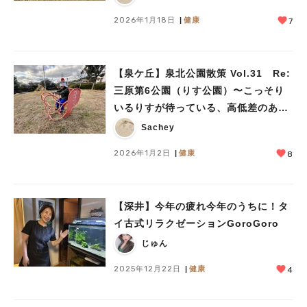
2026年1月18日
健康
7
【泉ケ丘】泉北公園散策 Vol.31 Re:
三原第6公園（りす公園）〜こっそり
いるりすが待っている、高低差のある
公園〜
Sachey
2026年1月2日
健康
8
【深井】今年の疲れ今年のうちに！タ
イ古式リラクゼーションGoroGoro
じゅん
2025年12月22日
健康
4