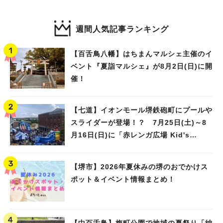
週間人気記事ランキング
【百舌鳥八幡】はちまんマルシェ主催のイ
ベント『夏詣マルシェ』が8月2日(日)に開
催！
【七道】イオンモール堺鉄砲町にプールや
スライダーが登場！？ 7月25日(土)～8
月16日(日)に「赤レンガ広場 Kid's
Water PARK 2026」が開催
【堺市】2026年夏休みの堺のおでかけス
ポット＆イベント情報まとめ！
【中百舌鳥】梅町公園で地域の夏祭り「納