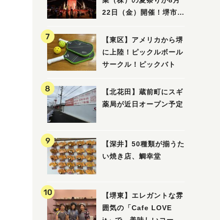
業（株）の夏祭りが8月
22日（金）開催！堺市北
区で愛される大賑わいの
納涼祭
【東区】アメリカから堺
に上陸！ピックルボール
サークル！ピックバト
【北花田】蔵前町にスギ
薬局が近日オープン予定
【深井】50種類が揃うた
い焼き店、鯛幸堂
【堺東】エレガントな雰
囲気の「Cafe LOVE