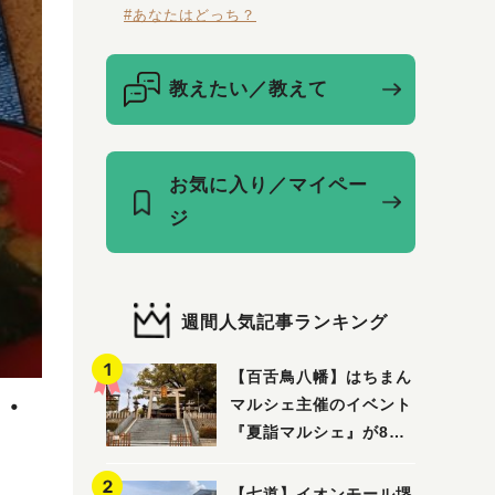
#あなたはどっち？
教えたい／教えて
お気に入り／マイペー
ジ
週間人気記事ランキング
【百舌鳥八幡】はちまん
・
マルシェ主催のイベント
『夏詣マルシェ』が8月2
日(日)に開催！
【七道】イオンモール堺