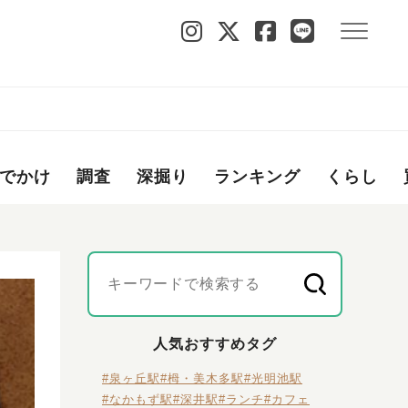
でかけ
調査
深掘り
ランキング
くらし
人気おすすめタグ
#泉ヶ丘駅
#栂・美木多駅
#光明池駅
#なかもず駅
#深井駅
#ランチ
#カフェ