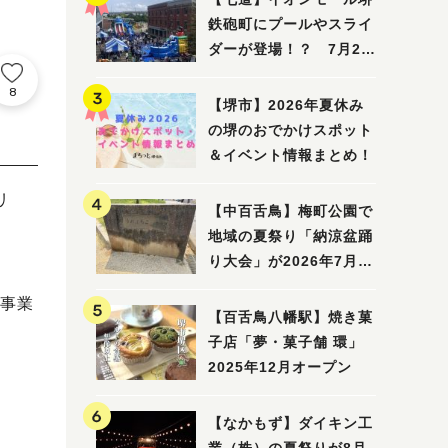
鉄砲町にプールやスライ
ダーが登場！？ 7月25
日(土)～8月16日(日)に
8
「赤レンガ広場 Kid's
【堺市】2026年夏休み
Water PARK 2026」が
の堺のおでかけスポット
開催
＆イベント情報まとめ！
リ
【中百舌鳥】梅町公園で
地域の夏祭り「納涼盆踊
り大会」が2026年7月26
日(日)に開催！
事業
【百舌鳥八幡駅】焼き菓
子店「夢・菓子舗 環」
2025年12月オープン
【なかもず】ダイキン工