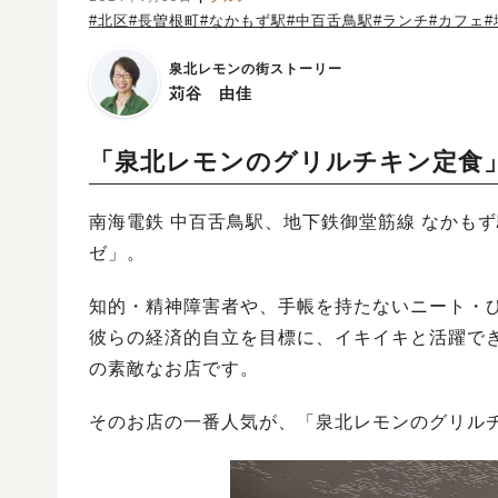
#北区
#長曽根町
#なかもず駅
#中百舌鳥駅
#ランチ
#カフェ
泉北レモンの街ストーリー
苅谷 由佳
「泉北レモンのグリルチキン定食
南海電鉄 中百舌鳥駅、地下鉄御堂筋線 なかも
ゼ」。
知的・精神障害者や、手帳を持たないニート・
彼らの経済的自立を目標に、イキイキと活躍で
の素敵なお店です。
そのお店の一番人気が、「泉北レモンのグリル