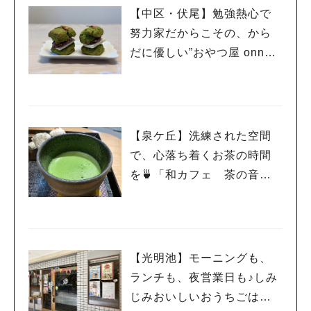
【中区・伏尾】勉強熱心で
努力家だからこその、から
だに優しい”おやつ屋 onneli
（オンネリ）”さん
【泉ケ丘】洗練された空間
で、心落ち着くお茶の時間
を🍵「和カフェ 茶の音・
堺」 3/28までプレオープ
ン中！
【光明池】モーニングも、
ランチも、夜営業日も♪しみ
じみおいしいおうちごはん