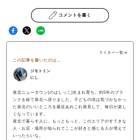
コメントを書く
ライター一覧
この記事を書いたのは…
ジモトミン
にし
泉北ニュータウン(のはしっこ)生まれ育ち。約5年のブラ
ンクを経て泉北へ戻りました。子どもの頃は気づかなかっ
人気のキーワード
た泉北のいいところを最近あれこれ発見して、毎日が楽し
くなっています。
#泉ヶ丘駅
#栂・美木多駅
#光明池駅
#なかもず駅
#深井駅
#ランチ
#カフェ
泉北で暮らす人に、もっともっと、このエリアのすてきな
#あなたはどっち？
人・お店・場所が知られてここが好きと感じる人が増えて
いったらいな。