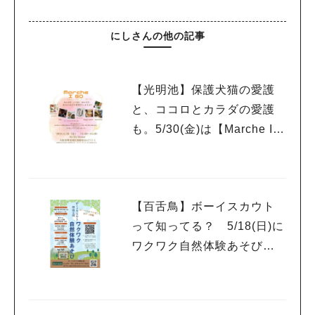
にしさんの他の記事
【光明池】保護犬猫の愛護
と、ココロとカラダの愛護
も。5/30(金)は【Marche I G
O（マルシェ アイ ゴ
ー）】へ♬
【百舌鳥】ボーイスカウト
って知ってる？ 5/18(日)に
ワクワク自然体験あそび開
催！