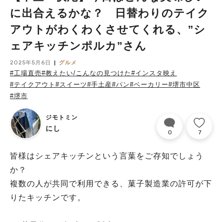
に出合えるかな？ 日替わりのテイク
アウトがわくわくさせてくれる、”シ
ェアキッチンポルカ”さん
2025年5月6日
グルメ
#工場直売
#教えたい/こんなの見つけた
#インスタ映え
#テイクアウト
#スイーツ
#手土産
#パン
#ベーカリー
#堺市中区
#堺市
ジモトミン
にし
0
7
皆様はシェアキッチンという言葉をご存知でしょう
か？
複数の人が共同で利用できる、菓子製造業の許可が下
りたキッチンです。