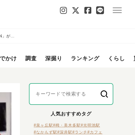
ON」が6
でかけ
調査
深掘り
ランキング
くらし
人気おすすめタグ
#泉ヶ丘駅
#栂・美木多駅
#光明池駅
#なかもず駅
#深井駅
#ランチ
#カフェ