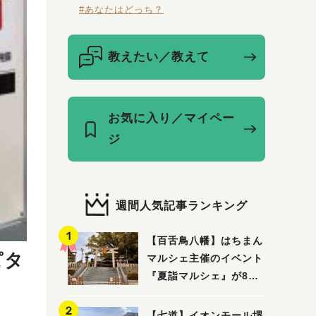
#あなたはどっち？
教えたい／教えて
お気に入り／マイペー
ジ
週間人気記事ランキング
【百舌鳥八幡】はちまん
ピタ
マルシェ主催のイベント
『夏詣マルシェ』が8月2
日(日)に開催！
【七道】イオンモール堺