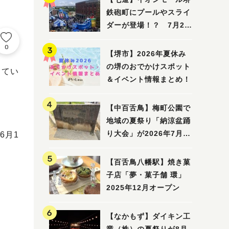
鉄砲町にプールやスライ
ダーが登場！？ 7月25
日(土)～8月16日(日)に
0
「赤レンガ広場 Kid's
【堺市】2026年夏休み
Water PARK 2026」が
の堺のおでかけスポット
きてい
開催
＆イベント情報まとめ！
【中百舌鳥】梅町公園で
地域の夏祭り「納涼盆踊
り大会」が2026年7月26
6月1
日(日)に開催！
【百舌鳥八幡駅】焼き菓
子店「夢・菓子舗 環」
2025年12月オープン
【なかもず】ダイキン工