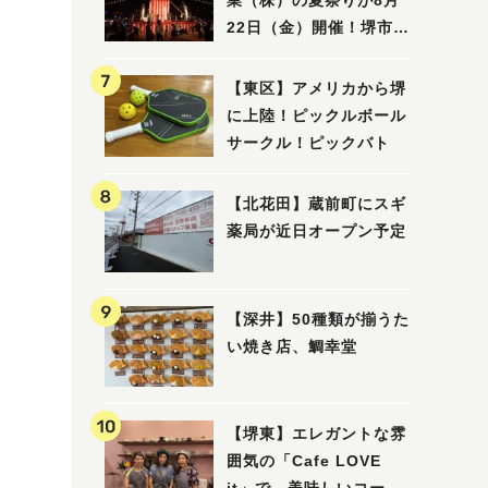
業（株）の夏祭りが8月
22日（金）開催！堺市北
区で愛される大賑わいの
納涼祭
【東区】アメリカから堺
に上陸！ピックルボール
サークル！ピックバト
【北花田】蔵前町にスギ
薬局が近日オープン予定
【深井】50種類が揃うた
い焼き店、鯛幸堂
【堺東】エレガントな雰
囲気の「Cafe LOVE