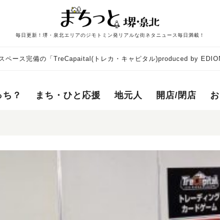
毎日更新！堺・泉北エリアのジモトミン発リアルな街ネタニュース毎日満載！
ス完備の「TreCapaital(トレカ・キャピタル)produced by EDI
ン
っち？
まち・ひと応援
地元人
開店/閉店
お