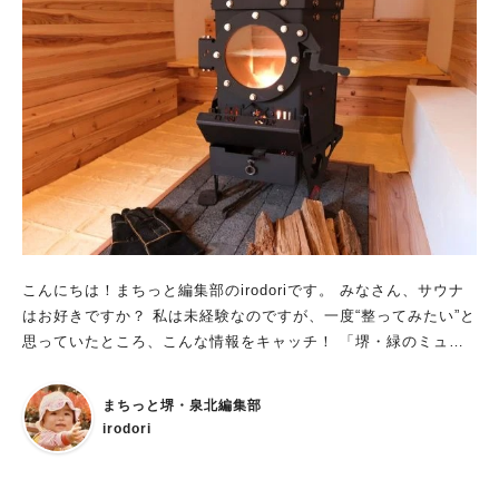
こんにちは！まちっと編集部のirodoriです。 みなさん、サウナ
はお好きですか？ 私は未経験なのですが、一度“整ってみたい”と
思っていたところ、こんな情報をキャッチ！ 「堺・緑のミュー
ジアム ハーベストの丘」（堺市南区鉢ヶ峯寺2405-1、泉北高
速泉ケ丘駅から南海バス、ハーベストの丘停すぐ）で、屋外サウ
まちっと堺・泉北編集部
ナ「SAUNA NEW HARVEST」を開催中。自然豊かな施設で“整
irodori
う”ことができます。 冷水を循環させている「じゃぶじゃぶ池」
は浅いので、寝そべることも可能。広い屋外スペースに、リラッ
クス効果を追求したコールマン製アウトドアチェア「インフィニ