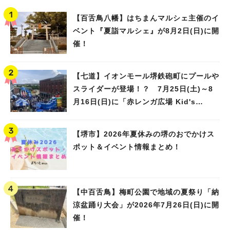
【百舌鳥八幡】はちまんマルシェ主催のイ
ベント『夏詣マルシェ』が8月2日(日)に開
催！
【七道】イオンモール堺鉄砲町にプールや
スライダーが登場！？ 7月25日(土)～8
月16日(日)に「赤レンガ広場 Kid's
Water PARK 2026」が開催
【堺市】2026年夏休みの堺のおでかけス
ポット＆イベント情報まとめ！
【中百舌鳥】梅町公園で地域の夏祭り「納
涼盆踊り大会」が2026年7月26日(日)に開
催！