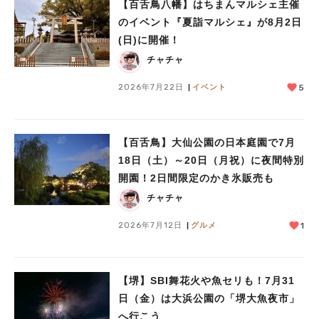
【百舌鳥八幡】はちまんマルシェ主催
のイベント『夏詣マルシェ』が8月2日
(日)に開催！
チャチャ
2026年7月22日
イベント
5
人気のキーワード
【百舌鳥】大仙公園の日本庭園で7月
#泉ヶ丘駅
#栂・美木多駅
#光明池駅
#なかもず駅
#深井駅
#ランチ
#カフェ
18日（土）～20日（月祝）に夜間特別
#あなたはどっち？
開園！2日間限定のかき氷販売も
チャチャ
2026年7月12日
グルメ
1
【堺】SBI舞花火や魚セリも！7月31
日（金）は大浜公園の「堺大魚夜市」
へ行こう