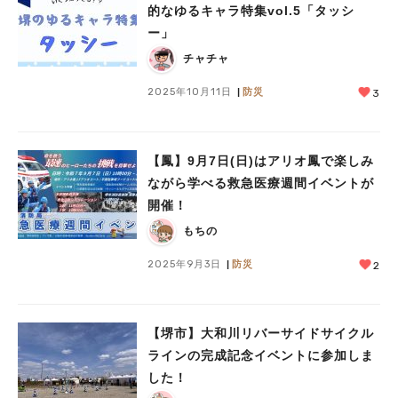
的なゆるキャラ特集vol.5「タッシ
ー」
チャチャ
2025年10月11日
防災
3
【鳳】9月7日(日)はアリオ鳳で楽しみ
ながら学べる救急医療週間イベントが
開催！
もちの
2025年9月3日
防災
2
【堺市】大和川リバーサイドサイクル
ラインの完成記念イベントに参加しま
した！