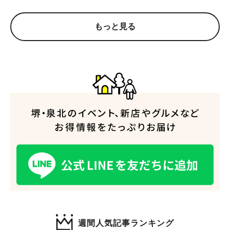
もっと見る
人気のキーワード
#泉ヶ丘駅
#栂・美木多駅
#光明池駅
#なかもず駅
#深井駅
#ランチ
#カフェ
#あなたはどっち？
週間人気記事ランキング