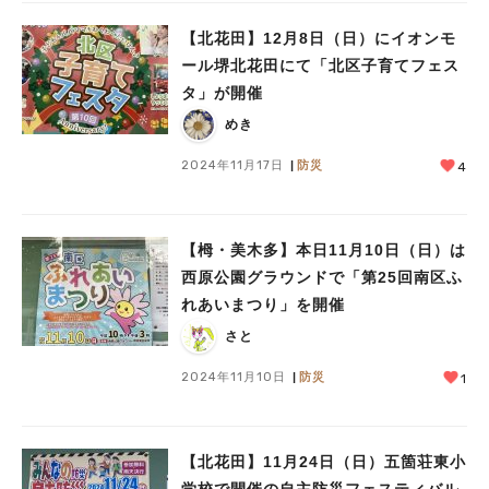
【北花田】12月8日（日）にイオンモ
ール堺北花田にて「北区子育てフェス
タ」が開催
めき
2024年11月17日
防災
4
【栂・美木多】本日11月10日（日）は
西原公園グラウンドで「第25回南区ふ
れあいまつり」を開催
さと
2024年11月10日
防災
1
【北花田】11月24日（日）五箇荘東小