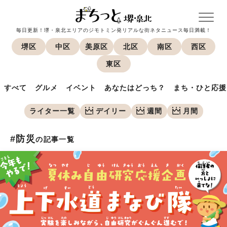
毎日更新！堺・泉北エリアのジモトミン発リアルな街ネタニュース毎日満載！
堺区
中区
美原区
北区
南区
西区
東区
すべて
グルメ
イベント
あなたはどっち？
まち・ひと応援
ライター一覧
デイリー
週間
月間
#防災
の記事一覧