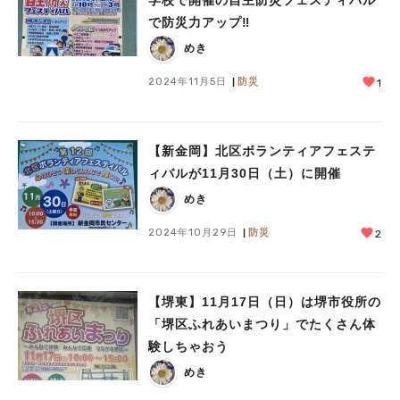
学校で開催の自主防災フェスティバル
で防災力アップ‼︎
めき
2024年11月5日
防災
1
【新金岡】北区ボランティアフェステ
ィバルが11月30日（土）に開催
めき
2024年10月29日
防災
2
【堺東】11月17日（日）は堺市役所の
「堺区ふれあいまつり」でたくさん体
験しちゃおう
めき