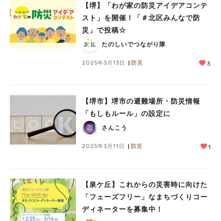
【堺】「わが家の防災アイデアコンテ
スト」を開催！「＃北区みんなで防
災」で投稿☆
たのしいでつながり隊
2025年3月13日
防災
3
【堺市】堺市の避難場所・防災情報
「もしもルール」の設定に
さんこう
2025年3月11日
防災
1
【泉ケ丘】これからの災害時に向けた
「フェーズフリー」なまちづくりコー
ディネーターを募集中！