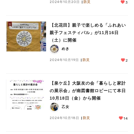
2024年10月20日
防災
3
【北花田】親子で楽しめる「ふれあい
親子フェスティバル」が11月16日
（土）に開催
めき
2024年10月19日
防災
2
【泉ケ丘】大阪友の会「暮らしと家計
の展示会」が南図書館ロビーにて本日
10月18日（金）から開催
乙女
2024年10月18日
防災
14