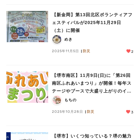
【新金岡】第13回北区ボランティアフ
ェスティバルが2025年11月29日
（土）に開催
めき
2025年11月5日
防災
2
【堺市南区】11月9日(日)に「第26回
南区ふれあいまつり」が開催！毎年ス
テージやブースで大盛り上がりのイベ
ント！
もちの
2025年10月28日
防災
3
【堺市】いくつ知っている？堺の魅力