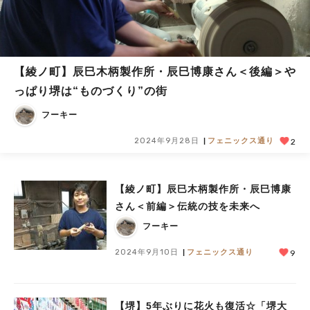
【綾ノ町】辰巳木柄製作所・辰巳博康さん＜後編＞や
っぱり堺は“ものづくり”の街
フーキー
2024年9月28日
フェニックス通り
2
【綾ノ町】辰巳木柄製作所・辰巳博康
さん＜前編＞伝統の技を未来へ
フーキー
2024年9月10日
フェニックス通り
9
【堺】5年ぶりに花火も復活☆「堺大