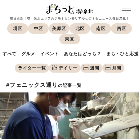
毎日更新！堺・泉北エリアのジモトミン発リアルな街ネタニュース毎日満載！
堺区
中区
美原区
北区
南区
西区
東区
すべて
グルメ
イベント
あなたはどっち？
まち・ひと応援
ライター一覧
デイリー
週間
月間
#フェニックス通り
の記事一覧