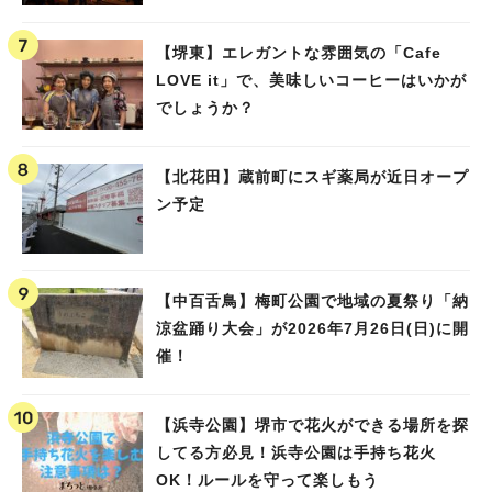
#泉ヶ丘駅
#栂・美木多駅
#光明池駅
#なかもず駅
#深井駅
#ランチ
#カフェ
#あなたはどっち？
【堺東】エレガントな雰囲気の「Cafe
LOVE it」で、美味しいコーヒーはいかが
でしょうか？
【北花田】蔵前町にスギ薬局が近日オープ
ン予定
【中百舌鳥】梅町公園で地域の夏祭り「納
涼盆踊り大会」が2026年7月26日(日)に開
催！
【浜寺公園】堺市で花火ができる場所を探
してる方必見！浜寺公園は手持ち花火
OK！ルールを守って楽しもう