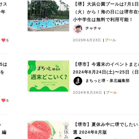
けス
【堺】大浜公園プールは7月1日
今年
（火）から！海の日には堺市在
小中学生は無料で利用可能！
チャチャ
2025年6月23日
プール
5
5は
【堺市】今週末のイベントまと
みを
2024年8月24日(土)〜25日（
まちっと堺・泉北編集部
2024年8月24日
プール
5
め
【堺市】夏休み中に堺でしたい
）編
選 2024年8月版