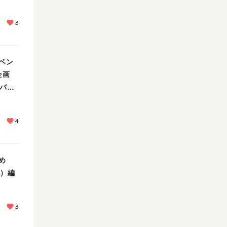
3
ベン
企画
とバ
・
4
め
日）編
3