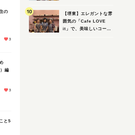
住の
【堺東】エレガントな雰
囲気の「Cafe LOVE
it」で、美味しいコーヒ
ーはいかがでしょうか？
3
め
日）編
3
こと5