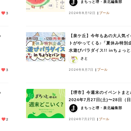
まちっと堺・泉北編集部
2024年8月12日
プール
3
め
【泉ケ丘】今年もあの大人気イ
・
トがやってくる♪「夏休み特別
水遊びパラダイス!! inちょっ
ン」8月10日（土）〜12日（月
さと
祝）
2024年8月7日
プール
3
め
【堺市】今週末のイベントまと
2024年7月27日(土)〜28日（
まちっと堺・泉北編集部
2024年7月27日
プール
2