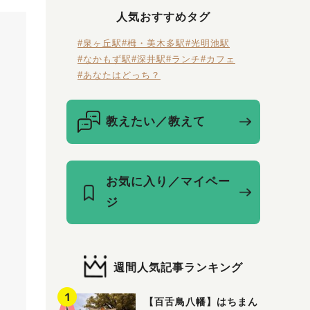
人気おすすめタグ
#泉ヶ丘駅
#栂・美木多駅
#光明池駅
#なかもず駅
#深井駅
#ランチ
#カフェ
#あなたはどっち？
教えたい／教えて
お気に入り／マイペー
ジ
週間人気記事ランキング
【百舌鳥八幡】はちまん