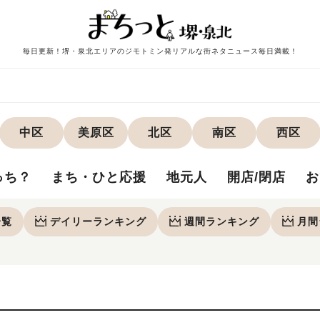
毎日更新！堺・泉北エリアのジモトミン発リアルな街ネタニュース毎日満載！
中区
美原区
北区
南区
西区
っち？
まち・ひと応援
地元人
開店/閉店
お
一覧
デイリー
ランキング
週間
ランキング
月間