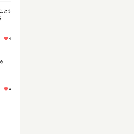
こと3
版
4
め
4