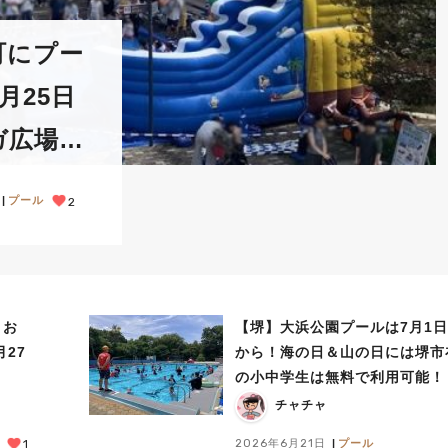
町にプー
月25日
ガ広場
が開催
プール
2
＆お
【堺】大浜公園プールは7月1日
月27
から！海の日＆山の日には堺市
の小中学生は無料で利用可能！
チャチャ
2026年6月21日
プール
1