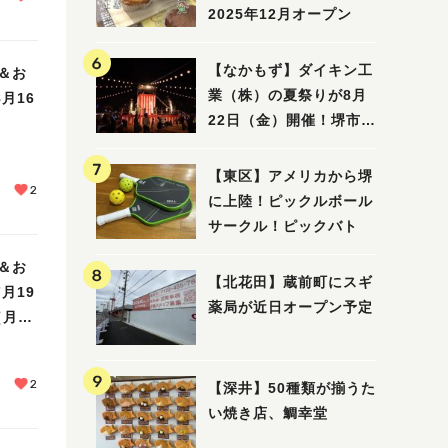
2025年12月オープン
【なかもず】ダイキン工
＆お
業（株）の夏祭りが8月
月16
22日（金）開催！堺市北
区で愛される大賑わいの
納涼祭
【東区】アメリカから堺
2
に上陸！ピックルボール
サークル！ピックバト
＆お
【北花田】蔵前町にスギ
月19
薬局が近日オープン予定
（月
2
【深井】50種類が揃うた
い焼き店、鯛幸堂