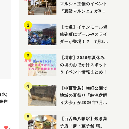
マルシェ主催のイベント
『夏詣マルシェ』が8月2
日(日)に開催！
【七道】イオンモール堺
鉄砲町にプールやスライ
ダーが登場！？ 7月25
日(土)～8月16日(日)に
「赤レンガ広場 Kid's
【堺市】2026年夏休み
Water PARK 2026」が
の堺のおでかけスポット
開催
＆イベント情報まとめ！
【中百舌鳥】梅町公園で
(水)
地域の夏祭り「納涼盆踊
在住
り大会」が2026年7月26
日(日)に開催！
【百舌鳥八幡駅】焼き菓
子店「夢・菓子舗 環」
2