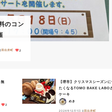
無料のコン
催
田出井町
2
る無
【堺市】クリスマスシーズンに
たくなるTOMO BAKE LAB
ケーキ
めき
2
2024年12月1日
田出井町