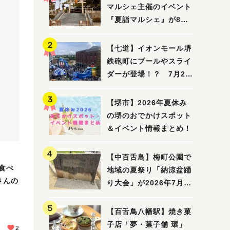
マルシェ主催のイベント
『夏詣マルシェ』が8月2
日(日)に開催！
【七道】イオンモール堺
鉄砲町にプールやスライ
ダーが登場！？ 7月25
日(土)～8月16日(日)に
「赤レンガ広場 Kid's
【堺市】2026年夏休み
Water PARK 2026」が
の堺のおでかけスポット
開催
＆イベント情報まとめ！
【中百舌鳥】梅町公園で
食べ
地域の夏祭り「納涼盆踊
Oさんの
り大会」が2026年7月26
日(日)に開催！
【百舌鳥八幡駅】焼き菓
子店「夢・菓子舗 環」
2