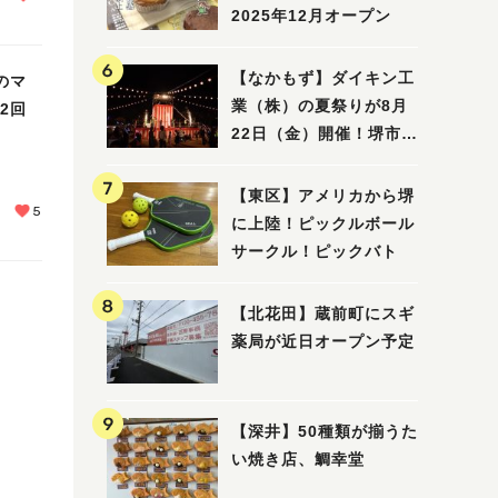
2025年12月オープン
【なかもず】ダイキン工
のマ
業（株）の夏祭りが8月
2回
22日（金）開催！堺市北
区で愛される大賑わいの
納涼祭
【東区】アメリカから堺
5
に上陸！ピックルボール
サークル！ピックバト
【北花田】蔵前町にスギ
薬局が近日オープン予定
【深井】50種類が揃うた
い焼き店、鯛幸堂