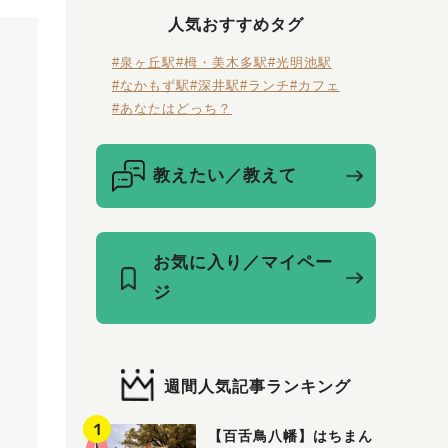
人気おすすめタグ
#泉ヶ丘駅
#栂・美木多駅
#光明池駅
#なかもず駅
#深井駅
#ランチ
#カフェ
#あなたはどっち？
教えたい／教えて
お気に入り／マイペー
ジ
週間人気記事ランキング
【百舌鳥八幡】はちまん