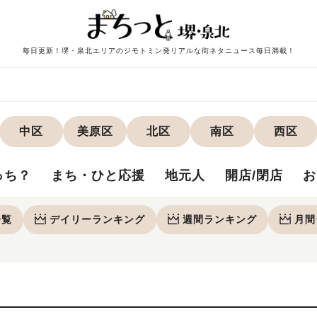
毎日更新！堺・泉北エリアのジモトミン発リアルな街ネタニュース毎日満載！
中区
美原区
北区
南区
西区
っち？
まち・ひと応援
地元人
開店/閉店
お
一覧
デイリー
ランキング
週間
ランキング
月間