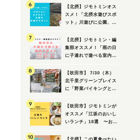
【北摂】ジモトミンオス
スメ！「北摂水遊びスポ
ット」川遊びに公園、プ
ールも！（豊中・箕面・
吹田・茨木・高槻）
【北摂】ジモトミン・編
集部オススメ！「雨の日
に子連れで遊べる室内ス
ポット」まとめ（高槻・
箕面・吹田・豊中・茨
【吹田市】 7/30（木）
木・池田）
北千里グリーンプレイス
に「野菜バイキングと飲
茶 Lei can ting 北千
里店」がオープン予定！
【吹田市】ジモトミンが
オススメ「江坂のおいし
いランチ」18選 〜おし
ゃれな人気店から、おひ
とりさまでも楽しめるお
【北摂】この夏食べたい