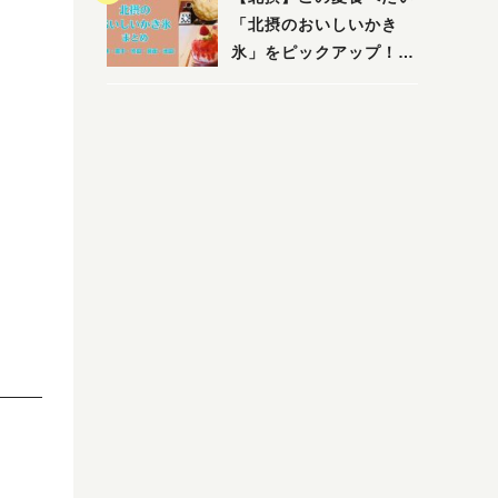
店まで〜
「北摂のおいしいかき
氷」をピックアップ！
（茨木・豊中・吹田・箕
面・池田）