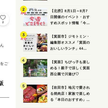
ってみました！
【北摂】8月1日～8月7
日開催のイベント・おす
2
すめスポット情報「今週
どこいく？」（豊中・箕
面・吹田・池田・茨木・
【箕面市】ジモトミン・
高槻）
編集部オススメ「箕面の
ん
おいしいランチ」44
選 〜おしゃれな人気店
から穴場まで！〜
【箕面】ちびっ子も楽し
 をご
める！親子で涼しく箕面
西公園で川遊び♡
阪
【吹田市】地元で愛され
る焼肉店！家族で楽しめ
る「本日のおすすめ」で
大満足の焼肉時間