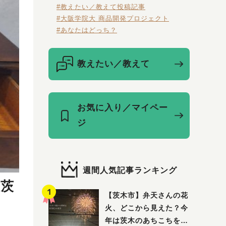
#教えたい／教えて投稿記事
#大阪学院大 商品開発プロジェクト
#あなたはどっち？
教えたい／教えて
お気に入り／マイペー
ジ
週間人気記事ランキング
阪茨
【茨木市】弁天さんの花
火、どこから見えた？今
年は茨木のあちこちを巡